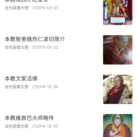
当代高僧大德
2015-03-07
本教智美俄热仁波切简介
当代高僧大德
2015-01-22
本教文家活佛
当代高僧大德
2014-12-30
本教雍敦巴大师略传
当代高僧大德
2014-12-19