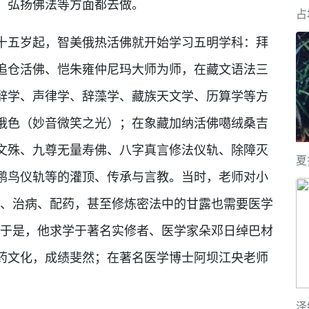
，弘扬佛法等方面都去做。
占
五岁起，智美俄热活佛就开始学习五明学科：拜
追仓活佛、恺朱雍仲尼玛大师为师，在藏文语法三
辞学、声律学、辞藻学、藏族天文学、历算学等方
俄色（妙音微笑之光）；在象藏加纳活佛噶绒桑吉
文殊、九尊无量寿佛、八字真言修法仪轨、除障灭
夏
鹏鸟仪轨等的灌顶、传承与言教。当时，老师对小
病、治病、配药，甚至修炼密法中的甘露也需要医学
。于是，他求学于著名实修者、医学家朵邓日绰巴材
药文化，成绩斐然；在著名医学博士阿坝江央老师
。
泽