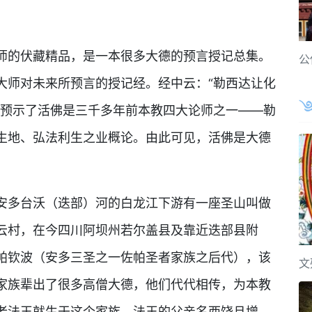
的伏藏精品，是一本很多大德的预言授记总集。
公
大师对未来所预言的授记经。经中云：“勒西达让化
中预示了活佛是三千多年前本教四大论师之一——勒
生地、弘法利生之业概论。由此可见，活佛是大德
多台沃（迭部）河的白龙江下游有一座圣山叫做
云村，在今四川阿坝州若尔盖县及靠近迭部县附
帕钦波（安多三圣之一佐帕圣者家族之后代），该
文
家族辈出了很多高僧大德，他们代代相传，为本教
老法王就生于这个家族，法王的父亲名西饶旦增，