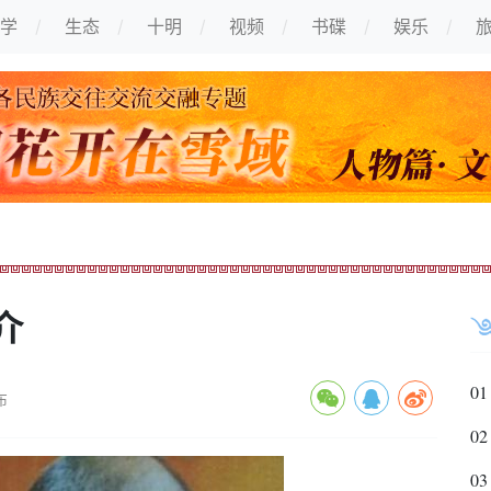
学
生态
十明
视频
书碟
娱乐
介
01
布
02
03