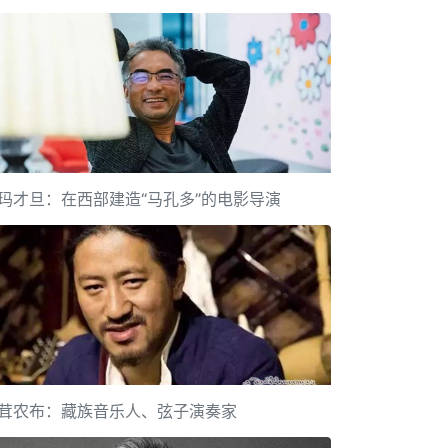
玛才旦：在西部建造“马孔多”的电影导演
茸农布：藏族音乐人、弦子演奏家