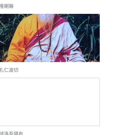
堆喇嘛
扎仁波切
绒洛吾堪布