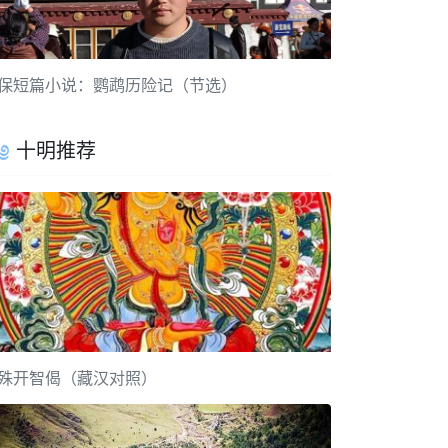
保短篇小说：鹦鹉历险记（节选）
十明推荐
殊开智偈（藏汉对照）