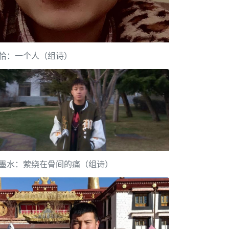
恰：一个人（组诗）
墨水：萦绕在骨间的痛（组诗）