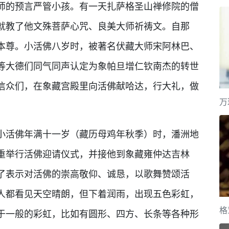
师的预言严管小孩。有一天扎萨格圣山禅修院的僧
就教了他文殊菩萨心咒、良美大师祈祷文。自那
本尊。小活佛八岁时，被著名伏藏大师宋阿林巴、
等大德们同气同声认定为象帕旦增仁钦南杰的转世
信众们，在象藏宫殿里向活佛献哈达，行大礼，做
万
活佛年满十一岁（藏历母鸡年秋季）时，潘洲地
重举行活佛迎请仪式，并接他到象藏雍仲达吉林
了表示对活佛的崇高敬仰、诚恳，以歌舞赞颂活
人都看见天空晴朗，但下着润雨，出现五色彩虹，
格
于一般的彩虹，比如有圆形、四方、长条等各种形