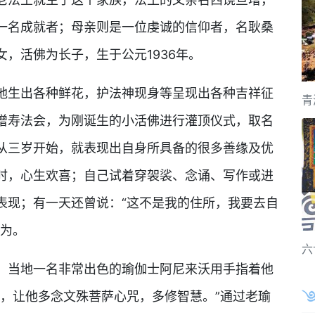
一名成就者；母亲则是一位虔诚的信仰者，名耿桑
，活佛为长子，生于公元1936年。
生出各种鲜花，护法神现身等呈现出各种吉祥征
青
增寿法会，为刚诞生的小活佛进行灌顶仪式，取名
从三岁开始，就表现出自身所具备的很多善缘及优
时，心生欢喜；自己试着穿袈裟、念诵、写作或进
表现；有一天还曾说：“这不是我的住所，我要去自
行为。
六
当地一名非常出色的瑜伽士阿尼来沃用手指着他
意，让他多念文殊菩萨心咒，多修智慧。”通过老瑜