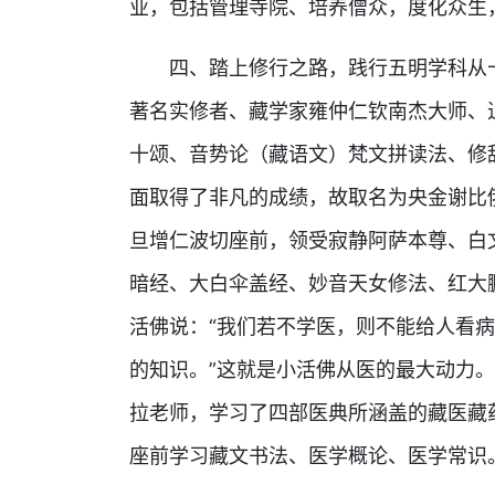
业，包括管理寺院、培养僧众，度化众生
四、踏上修行之路，践行五明学科从十
著名实修者、藏学家雍仲仁钦南杰大师、
十颂、音势论（藏语文）梵文拼读法、修
面取得了非凡的成绩，故取名为央金谢比
旦增仁波切座前，领受寂静阿萨本尊、白
暗经、大白伞盖经、妙音天女修法、红大
活佛说：“我们若不学医，则不能给人看
的知识。”这就是小活佛从医的最大动力
拉老师，学习了四部医典所涵盖的藏医藏
座前学习藏文书法、医学概论、医学常识