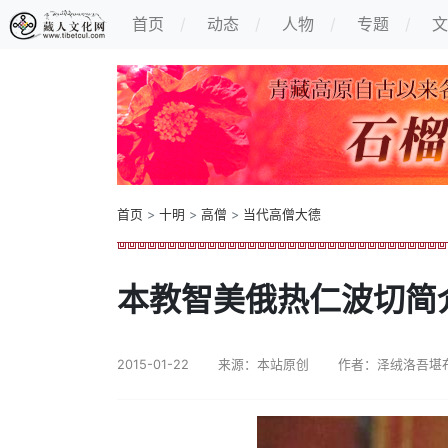
首页
动态
人物
专题
文
首页
>
十明
>
高僧
>
当代高僧大德
本教智美俄热仁波切简
2015-01-22
来源：本站原创
作者：泽绒洛吾堪