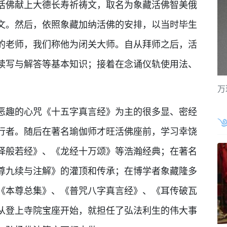
活佛献上大德长寿祈祷文，取名为象藏活佛智美俄
文。然后，依照象藏加纳活佛的安排，以当时毕生
的老师，我们称他为闭关大师。自从拜师之后，活
读写与解答等基本知识；接着在念诵仪轨使用法、
万
趣的心咒《十五字真言经》为主的很多显、密经
行者。随后在著名瑜伽师才旺活佛座前，学习幸饶
择般若经》、《龙经十万颂》等浩瀚经典；在著名
尊九续与注解》的灌顶和传承；在博学者象藏隆多
《本尊总集》、《普咒八字真言经》、《耳传破瓦
从登上寺院宝座开始，就担任了弘法利生的伟大事