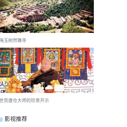
海玉树然雅寺
世贡唐仓大师的珍贵开示
影视推荐