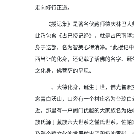
走向修行正道。
《授记集》是著名伏藏师德庆林巴大师
此乃包含《占巴授记经》，就是占巴南喀
身于迭部，名为智美心得清净。”此授记
西当让的化身，还记载了活佛的名字、诞
之化身，佛菩萨的呈现。
一、大德化身，诞生于世，佛光普照安
念青白沃山，山旁有一个村庄名为台琼白
近。那里有一户阀门优越的大家族名为佐
族氏源于藏族六大世系之懂氏世系。佐帕
及整个藏文化的发展做出了积极的贡献。