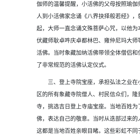
伽师的温馨提醒，小活佛的父母按照瑜伽
人到小活佛家念诵《八界抉择般若经》，
起，大师一直念诵文殊菩萨心咒，以他为
伏藏师耿卓吽庆卓都林巴、雍仲尼玛大师
活佛。当时象藏加纳活佛带领全体僧侣和
了非常规范的活佛认定仪式。
三、登上寺院宝座，承担弘法之业在小
区的所有象藏寺院僧人、村民信众们，隆
寺，挑选吉日登上寺庙宝座。当地百姓为
佛，表达自己的敬意。当时从迭部过来的
这都是当地百姓亲眼目睹。这些彩虹不同