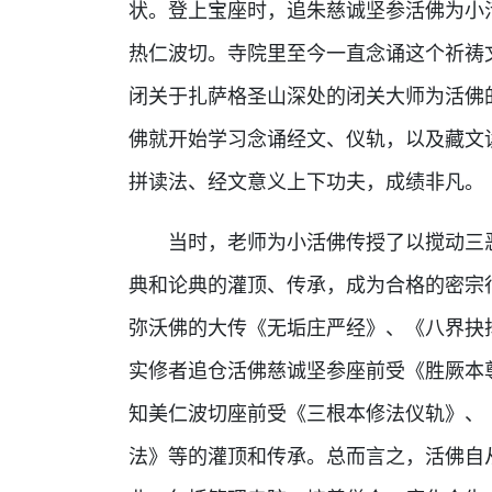
状。登上宝座时，追朱慈诚坚参活佛为小
热仁波切。寺院里至今一直念诵这个祈祷
闭关于扎萨格圣山深处的闭关大师为活佛
佛就开始学习念诵经文、仪轨，以及藏文
拼读法、经文意义上下功夫，成绩非凡。
当时，老师为小活佛传授了以搅动三恶
典和论典的灌顶、传承，成为合格的密宗
弥沃佛的大传《无垢庄严经》、《八界抉
实修者追仓活佛慈诚坚参座前受《胜厥本
知美仁波切座前受《三根本修法仪轨》、
法》等的灌顶和传承。总而言之，活佛自