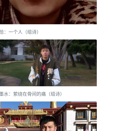
恰：一个人（组诗）
墨水：萦绕在骨间的痛（组诗）