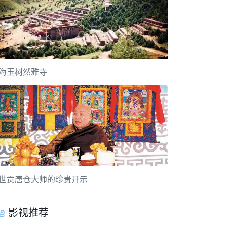
海玉树然雅寺
世贡唐仓大师的珍贵开示
影视推荐