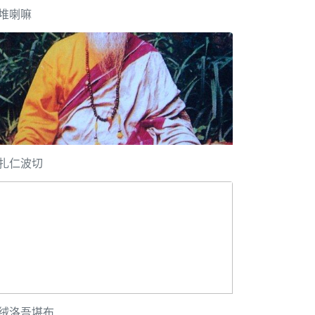
堆喇嘛
扎仁波切
绒洛吾堪布