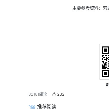
主要参考资料：索达吉堪布
请
32181
阅读
232
推荐阅读