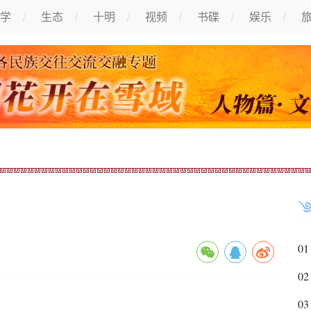
学
生态
十明
视频
书碟
娱乐
01
02
03