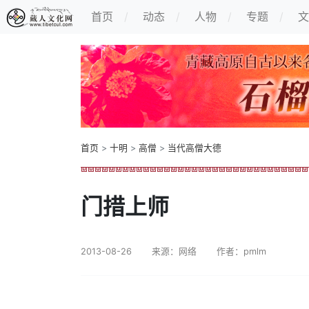
首页
动态
人物
专题
文
首页
>
十明
>
高僧
>
当代高僧大德
门措上师
2013-08-26
来源：网络
作者：pmlm