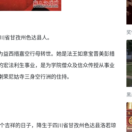
奖
川省甘孜州色达县人。
益西措嘉空行母转世。她是法王如意宝晋美彭措
的宏法利生事业，是为学院僧众及信众传授从事业
喇荣尼姑寺三身空行洲的住持。
黑
个吉祥的日子，降生于四川省甘孜州色达县洛若琼