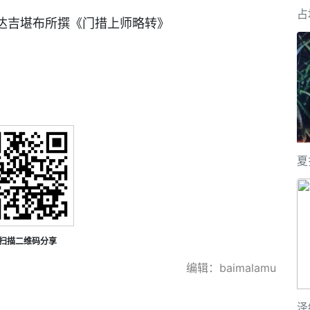
占
所撰《门措上师略转》
夏
扫描二维码分享
编辑：baimalamu
泽