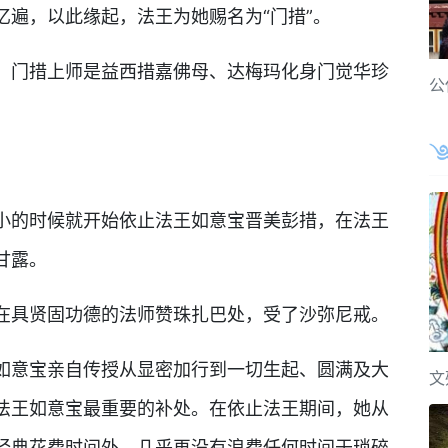
遍，以此缘起，法王为她赐名为“门措”。
门措上师是益西措嘉佛母、达梅玛化身门觉华珍
公
的时候就开始依止法王如意宝晋美彭措，在法王
甘露。
在具贤固功德的法师赞珠扎巴处，受了沙弥尼戒。
意宝亲自传授从显密加行到一切生起、圆满及大
文
法王如意宝最重要的补处。在依止法王期间，她从
经典花费时间外，几乎再没有浪费任何时间于琐碎