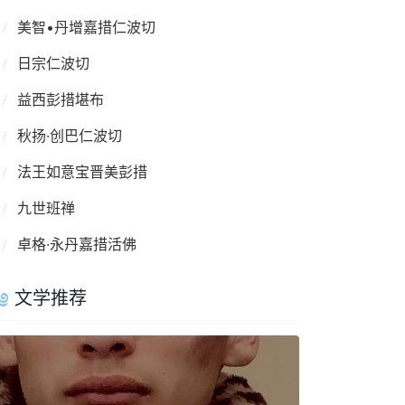
美智•丹增嘉措仁波切
日宗仁波切
益西彭措堪布
秋扬·创巴仁波切
法王如意宝晋美彭措
九世班禅
卓格·永丹嘉措活佛
文学推荐