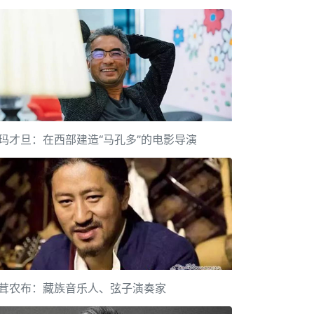
玛才旦：在西部建造“马孔多”的电影导演
茸农布：藏族音乐人、弦子演奏家