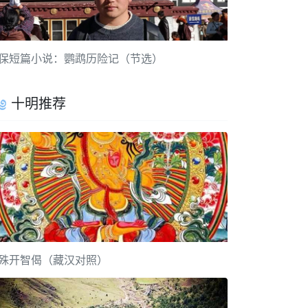
保短篇小说：鹦鹉历险记（节选）
十明推荐
殊开智偈（藏汉对照）