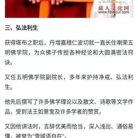
三、弘法利生
获得堪布之职后，丹增嘉措仁波切就一直长住喇荣五
明佛学院，为众佛子传授各种经论和大圆满密法窍
诀。
又任五明佛学院副院长，多年来护持净戒、弘法利
生。
他先后撰写了许多佛学理论以及散文、诗歌等文学作
品，受到法王如意宝及许多学者的赞赏。
又因他讲法时，言辞优美而恰当，深入浅出、通俗易
懂，被誉为“雪域语自在”。