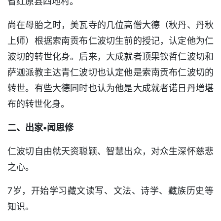
省红原县四地村。
尚在母胎之时，美瓦寺的几位高僧大德（秋丹、丹秋
上师）根据索南贡布仁波切生前的授记，认定他为仁
波切的转世化身。后来，大成就者顶果钦哲仁波切和
萨迦派教主达青仁波切也认定他是索南贡布仁波切的
转世。有些大德同时也认为他是大成就者诺日丹增堪
布的转世化身。
二、出家•闻思修
仁波切自由就天资聪颖、智慧出众，对众生深怀慈悲
之心。
7岁，开始学习藏文读写、文法、诗学、藏族历史等
知识。