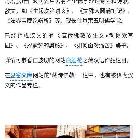
丹增嘉措仁波切先后著有不少佛学理论专著和诗歌、
散文，如《生起次第讲义》、《文殊大圆满笔记》、
《法界宝藏论辩析》等，现长住喇荣五明佛学院。
已经译成汉文的有《藏传佛教放生文•动物欢喜
园》、《探索梦的奥秘》、《如何面对痛苦》等书。
详情可参看仁波切的网站
白莲花
之藏汉语作品栏目。
在
显密文库
网站的"藏传佛教”一栏中，也有被译为汉
文的作品专栏。