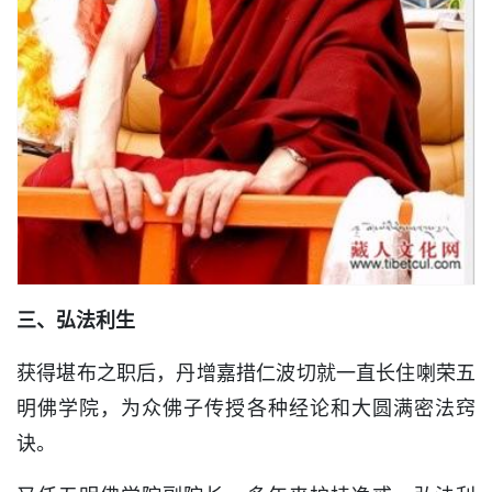
三、弘法利生
获得堪布之职后，丹增嘉措仁波切就一直长住喇荣五
明佛学院，为众佛子传授各种经论和大圆满密法窍
诀。