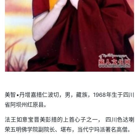
美智•丹增嘉措仁波切，男，藏族，1968年生于四川
省阿坝州红原县。
法王如意宝晋美彭措的上首心子之一， 四川色达喇
荣五明佛学院副院长、堪布，当代宁玛派著名高僧。