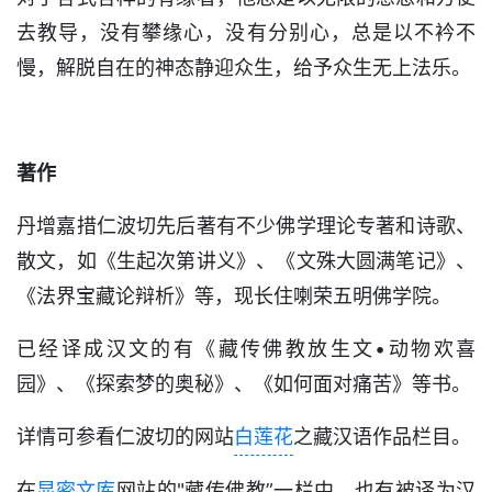
去教导，没有攀缘心，没有分别心，总是以不衿不
慢，解脱自在的神态静迎众生，给予众生无上法乐。
著作
丹增嘉措仁波切先后著有不少佛学理论专著和诗歌、
散文，如《生起次第讲义》、《文殊大圆满笔记》、
《法界宝藏论辩析》等，现长住喇荣五明佛学院。
已经译成汉文的有《藏传佛教放生文•动物欢喜
园》、《探索梦的奥秘》、《如何面对痛苦》等书。
详情可参看仁波切的网站
白莲花
之藏汉语作品栏目。
在
显密文库
网站的"藏传佛教”一栏中，也有被译为汉