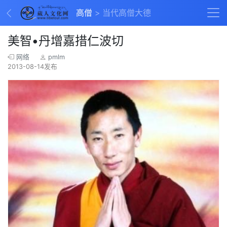
高僧
当代高僧大德
美智•丹增嘉措仁波切
网络
pmlm
2013-08-14发布