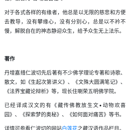
对于各式各样的有缘者，他总是以无限的慈悲和方便
去教导，没有攀缘心，没有分别心，总是以不衿不
慢，解脱自在的神态静迎众生，给予众生无上法乐。
著作
丹增嘉措仁波切先后著有不少佛学理论专著和诗歌、
散文，如《生起次第讲义》、《文殊大圆满笔记》、
《法界宝藏论辩析》等，现长住喇荣五明佛学院。
已经译成汉文的有《藏传佛教放生文•动物欢喜
园》、《探索梦的奥秘》、《如何面对痛苦》等书。
详情可参看仁波切的网站
白莲花
之藏汉语作品栏目。