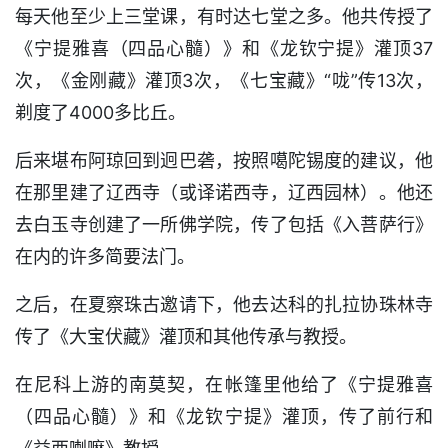
每天他至少上三堂课，有时达七堂之多。他共传授了
《宁提雅喜（四品心髓）》和《龙钦宁提》灌顶37
次，《金刚藏》灌顶3次，《七宝藏》“咙”传13次，
剃度了4000多比丘。
后来堪布阿琼回到迥巴砻，按照噶陀锡度的建议，他
在那里建了辽西寺（或译诺西寺，辽西园林）。他还
去白玉寺创建了一所佛学院，传了包括《入菩萨行》
在内的许多简要法门。
之后，在夏察珠古邀请下，他去达科的扎拉协珠林寺
传了《大宝伏藏》灌顶和其他传承与教授。
在尼科上游的南莫契，在帐篷里他给了《宁提雅喜
（四品心髓）》和《龙钦宁提》灌顶，传了前行和