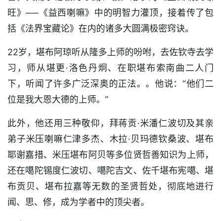
旺》──《益西喇嘛》中的明智力灌顶，接着传了包
括《法界宝藏论》在内的诸多大圆满极密窍诀。
22岁，堪布阿琼听从隆多上师的吩咐，去佐钦寺去学
习，师从堪更·洛色丹炯、在职堪布索南曲二人门
下，听闻了许多广泛深奥的正法。。他说：“他们二
位是我大恩大德的上师。”
此外，他还用三种敬仰，拜蒋贡·米潘仁波切及其亲
弟子米压喇嘛仁津多杰、木拉·贝玛德钦桑波、堪布
耶谢嘉措、米压堪布阿贝等多位贤哲善知识为上师，
还在噶陀锡度仁波切、噶陀吉文、佐千堪布宪噶、堪
布贡贝、堪布拉嘉等无数的圣贤哲处，彻底地进行
闻、思、修，成为学者中的顶尖者。