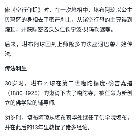
修《空行仰提》时，在一次境相中，堪布阿琼以公主
贝玛萨的身相去了密严刹土，从诸空行母的主尊得到
灌顶，并获赐密名沃瑟仁钦宁波·贝玛勒遮嚓。
后来，堪布阿琼回到上师隆多的法座迥巴砻开始传
法。
传法利生
30岁时，堪布阿琼在第二世噶陀锡度·确吉嘉措
（1880-1925）的邀请下去了噶陀寺，被任命为新创
立的佛学院的辅导师。
31岁时，堪布阿琼从堪布衮华处继任了佛学院堪布，
并在此后的13年里教授了诸多经论。