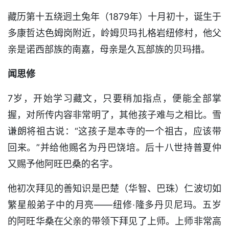
藏历第十五绕迥土兔年（1879年）十月初十，诞生于
多康哲达色姆岗附近，岭姆贝玛扎格岩纽修村，他父
亲是诺西部族的南嘉，母亲是久瓦部族的贝玛措。
闻思修
7岁，开始学习藏文，只要稍加指点，便能全部掌
握，对所传内容非常明了，其他孩子难与之相比。雪
谦朗将祖古说：“这孩子是本寺的一个祖古，应该带
回来。”并给他赐名为丹巴饶培。后十八世持普夏仲
又赐予他阿旺巴桑的名字。
他初次拜见的善知识是巴楚（华智、巴珠）仁波切如
繁星般弟子中的月亮——纽修·隆多丹贝尼玛。五岁
的阿旺华桑在父亲的带领下拜见了上师。上师非常高