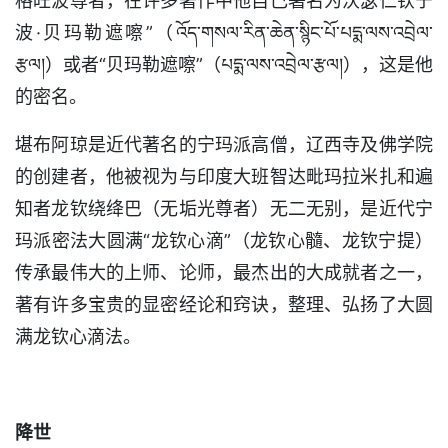
格旺波尊者，在许多著作中他自己署名为沃瑟仁钦宁
波·贝玛勒遮嚓”（འོད་གསལ་རིན་ཆེན་སྙིང་པོ་པདྨ་ལས་འབྲེལ་
རྩལ།）或者“贝玛勒遮嚓”（པདྨ་ལས་འབྲེལ་རྩལ།），这是他
的密名。
堪布阿琼是近代著名的宁玛派高僧，辽西寺及佛学院
的创建者，他被视为与印度大班智达毗玛拉米扎和遍
知者龙钦绕绛巴（无垢光尊者）无二无别，是近代宁
玛派密法大圆满“龙钦心滴”（龙钦心髓、龙钦宁提）
传承最伟大的上师、论师，最杰出的大成就者之一，
著有许多宝贵的显密经论和窍诀，整理、弘扬了大圆
满龙钦心滴法。
降世