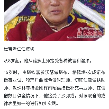
松吉泽仁仁波切
从8岁起，他从诸多上师接受各种教言和灌顶。
15岁时，由堪钦嘉参沃瑟做堪布、格隆堪·次成诺布
做事业试、嘎玛丹曲威色做时理师、切旺仁津做扶助
师、敏珠林寺持金刚杵南昭嘉措做补充事业师、在信
僧数目俱全情况下，他接受了沙弥戒，对该取舍的戒
律表里如一的进行如实实践。