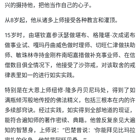
兴的摄持他，把他当作自己的心子。
从8岁起，他从诸多上师接受各种教言和灌顶。
15岁时，由堪钦嘉参沃瑟做堪布、格隆堪·次成诺布
做事业试、嘎玛丹曲威色做时理师、切旺仁津做扶助
师、敏珠林寺持金刚杵南昭嘉措做补充事业师、在信
僧数目俱全情况下，他接受了沙弥戒，对该取舍的戒
律表里如一的进行如实实践。
特别是在大恩上师纽修·隆多丹贝尼玛处，得到了如
满瓶倾泻般地传授的佛法精义，包括三根本在内的许
多续部窍诀。经过实践，如实得到全部地道的现证，
能符合遍知师的著作密续、典籍。他曾反复亲见大遍
知的智慧身，上师说：“巴楚曾说：‘你能拜见比玛拉