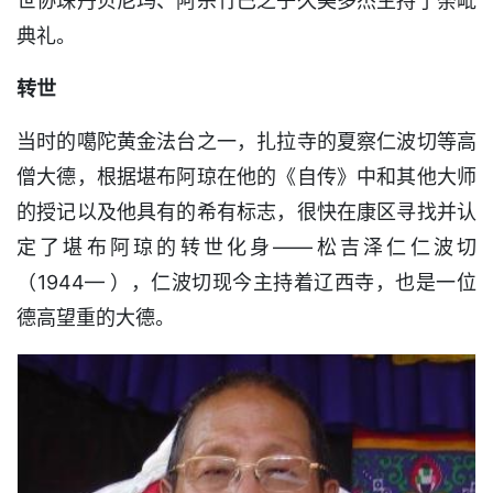
世协珠丹贝尼玛、阿宗竹巴之子久美多杰主持了荼毗
典礼。
转世
当时的噶陀黄金法台之一，扎拉寺的夏察仁波切等高
僧大德，根据堪布阿琼在他的《自传》中和其他大师
的授记以及他具有的希有标志，很快在康区寻找并认
定了堪布阿琼的转世化身——松吉泽仁仁波切
（1944— ），仁波切现今主持着辽西寺，也是一位
德高望重的大德。