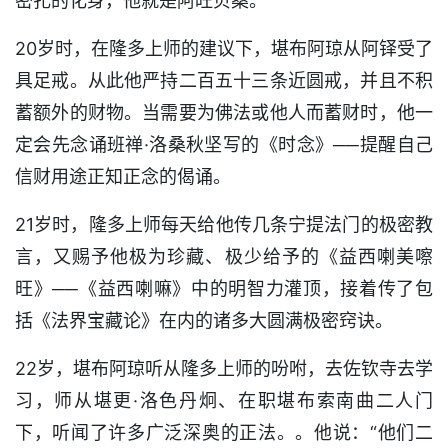
密扎的化身，他就是阿旺贝桑。’”
20岁时，在隆多上师的建议下，堪布阿琼从阿铎受了
具足戒。从此他严持二百五十三条近圆戒，并且不积
蓄额外的财物。当需要为佛法或他人而蓄财时，他一
定会先念诵班禅·洛桑秋坚写的《时念》──提醒自己
信财用途正知正念的偈诵。
21岁时，隆多上师每天给他传几条宁提法门的极密教
言，又赐予他极为珍藏、极少给予的《益西喇美嚓
旺》──《益西喇嘛》中的明智力灌顶，接着传了包
括《法界宝藏论》在内的诸多大圆满极密窍诀。
22岁，堪布阿琼听从隆多上师的吩咐，去佐钦寺去学
习，师从堪更·洛色丹炯、在职堪布索南曲二人门
下，听闻了许多广泛深奥的正法。。他说：“他们二