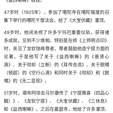
《益西喇嘛》教授。
47岁时（1925年），参加了噶陀寺在噶陀锡度的召
集下举行的噶陀千僧法会。给了《大宝伏藏》灌顶。
49岁时，他闭关修了许多宁玛巴重要仪轨，获得诸
多成就，见到不少境相。特别是在修《上师明点印》
时，亲见了龙钦饶绛尊者，尊者鼓励他造宁提方面的
论著。于是他写了关于《益西喇嘛》的《普贤心
滴》、关于彻却（立断）的《耳传合流》、关于脱噶
（顿超）的《空行心滴》和同时关于《彻却》和《脱
噶》的《无二显现》。
51岁时，堪布阿琼去马尔康传了《宁提雅喜（四品心
髓）》、《龙钦宁提》、《大宝伏藏》、《三休息》
和《益西喇嘛》。之后在嘉瑟寺，他给了许多灌顶、