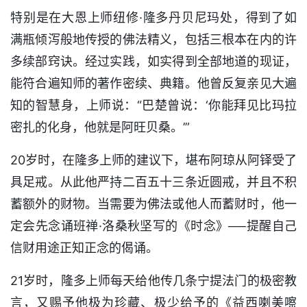
特别是在大恩上师纽修·隆多丹贝尼玛处，得到了如
满瓶倾泻般地传授的佛法精义，包括三根本在内的许
多续部窍诀。经过实践，如实得到全部地道的现证，
能符合遍知师的著作密续、典籍。他曾反复亲见大遍
知的智慧身，上师说：“巴楚曾说：‘你能拜见比玛拉
密扎的化身，他就是阿旺贝桑。’”
20岁时，在隆多上师的建议下，堪布阿琼从阿铎受了
具足戒。从此他严持二百五十三条近圆戒，并且不积
蓄额外的财物。当需要为佛法或他人而蓄财时，他一
定会先念诵班禅·洛桑秋坚写的《时念》──提醒自己
信财用途正知正念的偈诵。
21岁时，隆多上师每天给他传几条宁提法门的极密教
言，又赐予他极为珍藏、极少给予的《益西喇美嚓