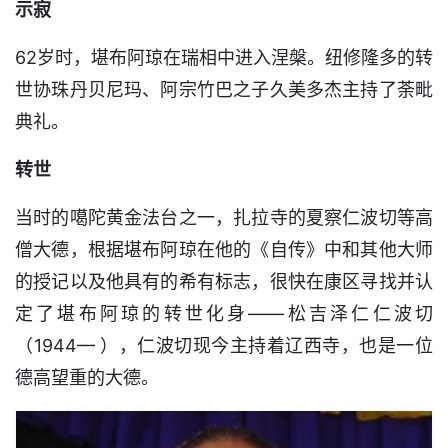
示寂
62岁时，堪布阿琼在瑞相中进入涅槃。纽修隆多的转
世协珠丹贝尼玛、阿宗竹巴之子久美多杰主持了荼毗
典礼。
转世
当时的噶陀黄金法台之一，扎拉寺的夏察仁波切等高
僧大德，根据堪布阿琼在他的《自传》中和其他大师
的授记以及他具有的希有标志，很快在康区寻找并认
定了堪布阿琼的转世化身——松吉泽仁仁波切
（1944— ），仁波切现今主持着辽西寺，也是一位
德高望重的大德。