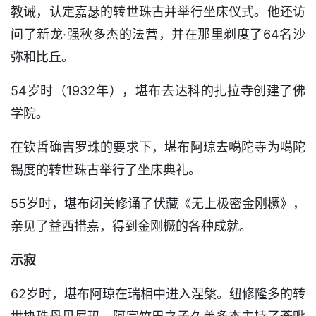
教诫，认定嘉瑟的转世珠古并举行坐床仪式。他还访
问了新龙·强秋多杰的法营，并在那里剃度了64名沙
弥和比丘。
54岁时（1932年），堪布去达科的扎拉寺创建了佛
学院。
在钦哲确吉罗珠的要求下，堪布阿琼去噶陀寺为噶陀
锡度的转世珠古举行了坐床典礼。
55岁时，堪布闭关修诵了伏藏《无上极密金刚橛》，
亲见了益西措嘉，得到金刚橛的各种成就。
示寂
62岁时，堪布阿琼在瑞相中进入涅槃。纽修隆多的转