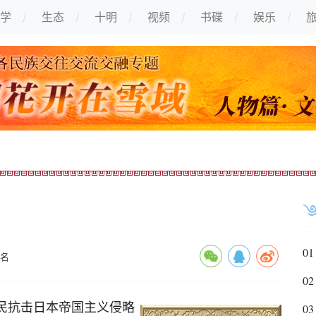
学
生态
十明
视频
书碟
娱乐
01
名
02
民抗击日本帝国主义侵略
03