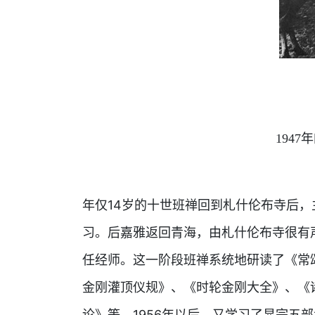
194
年仅14岁的十世班禅回到札什伦布寺后
习。后嘉雅返回青海，由札什伦布寺很有
任经师。这一阶段班禅系统地研读了《常
金刚灌顶仪规》、《时轮金刚大全》、《
论》等。1956年以后，又学习了显宗五