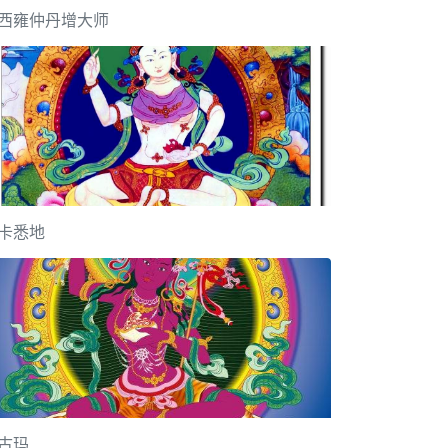
西雍仲丹增大师
卡悉地
古玛