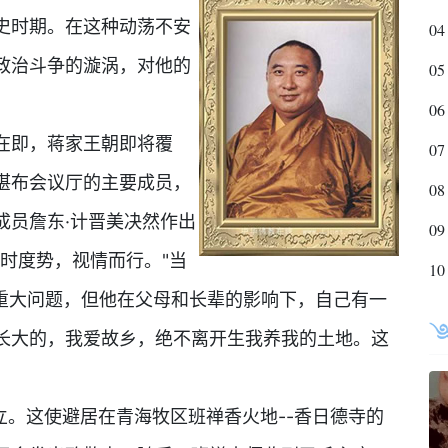
史时期。在这种动荡不安
04
政治斗争的漩涡，对他的
05
06
放在即，蒋家王朝即将覆
07
堪布会议厅的主要成员，
08
成员詹东·计晋美决然作出
09
时度势，视情而行。"当
10
的重大问题，但他在父母和长辈的影响下，自己有一
长大的，我爱故乡，绝不离开生我养我的土地。这
成立。这使避居在青海牧区班禅香火地--香日德寺的