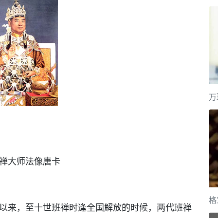
万
禅大师法像唐卡
格
寺以来，至十世班禅时逢全国解放的时候，两代班禅