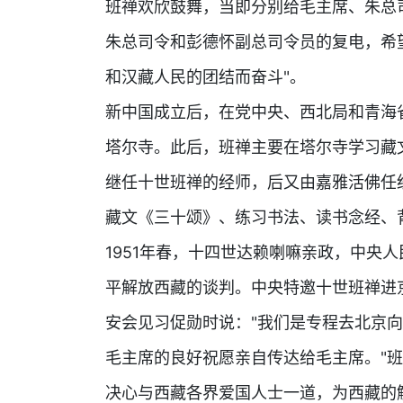
班禅欢欣鼓舞，当即分别给毛主席、朱总
朱总司令和彭德怀副总司令员的复电，希
和汉藏人民的团结而奋斗"。
新中国成立后，在党中央、西北局和青海
塔尔寺。此后，班禅主要在塔尔寺学习藏
继任十世班禅的经师，后又由嘉雅活佛任
藏文《三十颂》、练习书法、读书念经、
1951年春，十四世达赖喇嘛亲政，中央
平解放西藏的谈判。中央特邀十世班禅进
安会见习促勋时说："我们是专程去北京
毛主席的良好祝愿亲自传达给毛主席。"
决心与西藏各界爱国人士一道，为西藏的解