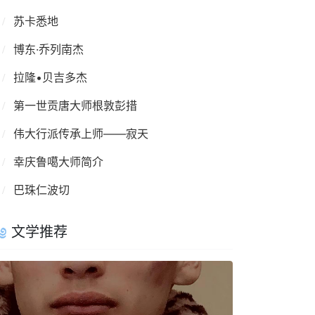
苏卡悉地
博东·乔列南杰
拉隆•贝吉多杰
第一世贡唐大师根敦彭措
伟大行派传承上师——寂天
幸庆鲁噶大师简介
巴珠仁波切
文学推荐