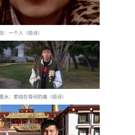
恰：一个人（组诗）
墨水：萦绕在骨间的痛（组诗）