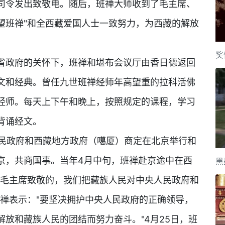
司令发出致敬电。随后，班禅大师收到了毛主席、
望班禅"和全西藏爱国人士一致努力，为西藏的解放
奖
省政府的关怀下，班禅和堪布会议厅由香日德返回
文和经典。曾任九世班禅经师年高望重的拉科活佛
经师。每天上下午和晚上，按照规定的课程，学习
背诵经文。
人民政府和西藏地方政府（噶厦）商定在北京举行和
京，共商国事。当年4月中旬，班禅赴京途中在西
黑
向毛主席致敬的，我们把藏族人民对中央人民政府和
班禅表示："要坚决拥护中央人民政府的正确领导，
放和藏族人民的团结而努力奋斗。"4月25日，班