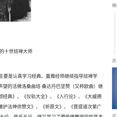
格
7年的十世班禅大师
苏
，主要是认真学习经典。嘉雅经师继续指导班禅学
声望的活佛洛桑曲培·桑达丹巴坚赞（又称欧曲）继
颂经典》、《仪轨大全》、《入行论》、《大威德
诸护法神供赞文》、《祈愿文》、《菩提道次第广
尼
部大论、慈氏五论，继又学习了藏传佛教密宗的基本