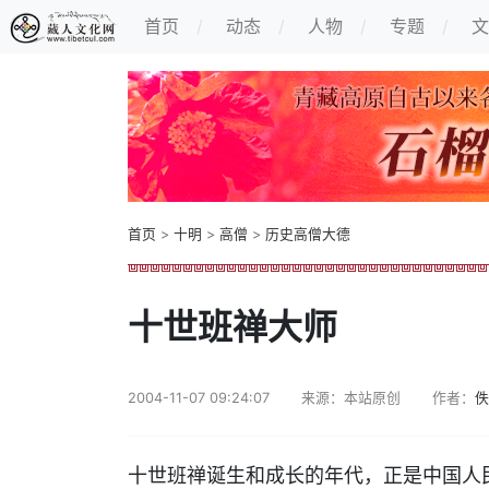
首页
动态
人物
专题
文
首页
>
十明
>
高僧
>
历史高僧大德
十世班禅大师
2004-11-07 09:24:07
来源：本站原创
作者：
佚
十世班禅诞生和成长的年代，正是中国人