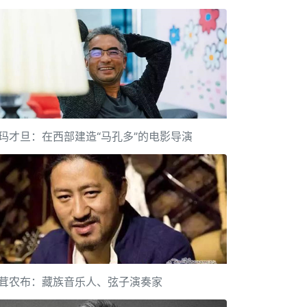
玛才旦：在西部建造“马孔多”的电影导演
茸农布：藏族音乐人、弦子演奏家