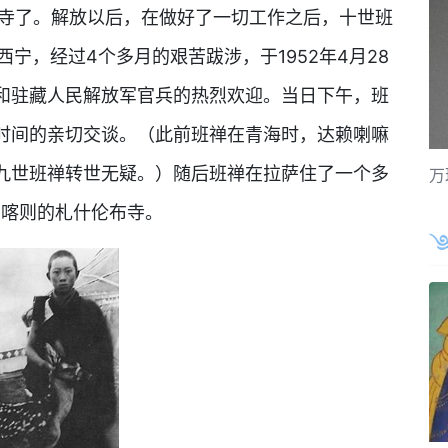
布寺了。解放以后，在做好了一切工作之后，十世班
西宁，经过4个多月的艰苦跋涉，于1952年4月28
和驻藏人民解放军官兵的热烈欢迎。当日下午，班
时间的亲切交谈。（此前班禅在青海时，达赖喇嘛
九世班禅转世无疑。）随后班禅在拉萨住了一个多
万
日喀则的札什伦布寺。