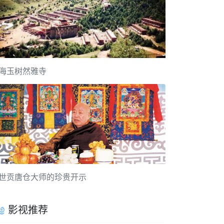
海玉树然雅寺
世贡唐仓大师的珍贵开示
影视推荐