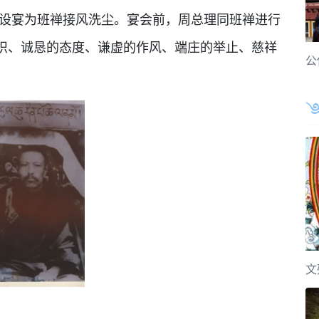
理设宴为班禅接风洗尘。宴会前，周总理同班禅进行
识、诚恳的态度、谦虚的作风、端庄的举止、慈祥
公
。
文