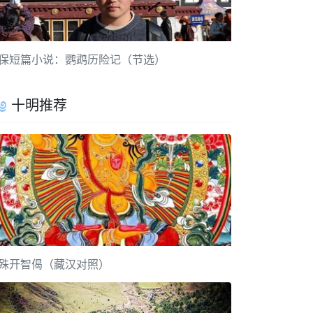
保短篇小说：鹦鹉历险记（节选）
十明推荐
殊开智偈（藏汉对照）