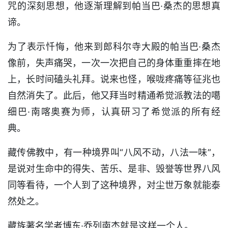
咒的深刻思想，他逐渐理解到帕当巴·桑杰的思想真
谛。
为了表示忏悔，他来到郎科尔寺大殿的帕当巴·桑杰
像前，失声痛哭，一次一次把自己的身体重重摔在地
上，长时间磕头礼拜。说来也怪，喉咙疼痛等征兆也
自然消失了。此后，他又拜当时精通希觉派教法的噶
细巴·南喀奥赛为师，认真研习了希觉派的所有经
典。
藏传佛教中，有一种境界叫“八风不动，八法一味”，
是说对生命中的得失、苦乐、是非、毁誉等世界八风
同等看待，一个人到了这种境界，对尘世万象就能泰
然处之。
藏族著名学者博东·乔列南杰就是这样一个人。