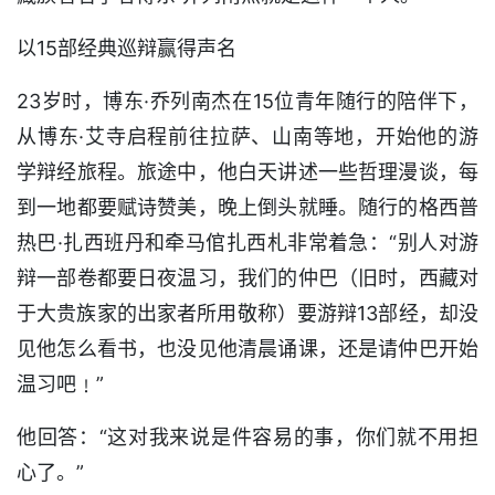
以15部经典巡辩赢得声名
23岁时，博东·乔列南杰在15位青年随行的陪伴下，
从博东·艾寺启程前往拉萨、山南等地，开始他的游
学辩经旅程。旅途中，他白天讲述一些哲理漫谈，每
到一地都要赋诗赞美，晚上倒头就睡。随行的格西普
热巴·扎西班丹和牵马倌扎西札非常着急：“别人对游
辩一部卷都要日夜温习，我们的仲巴（旧时，西藏对
于大贵族家的出家者所用敬称）要游辩13部经，却没
见他怎么看书，也没见他清晨诵课，还是请仲巴开始
温习吧﹗”
他回答：“这对我来说是件容易的事，你们就不用担
心了。”