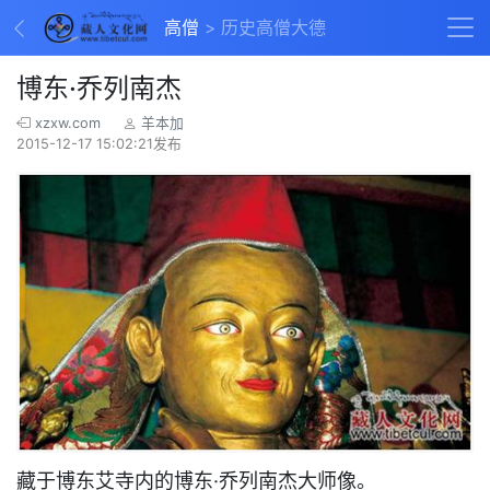
高僧
历史高僧大德
博东·乔列南杰
xzxw.com
羊本加
2015-12-17 15:02:21发布
藏于博东艾寺内的博东·乔列南杰大师像。