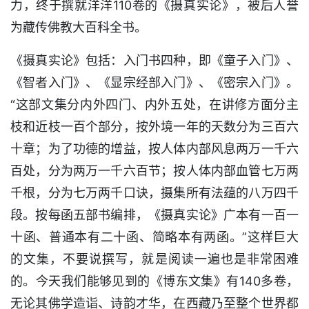
力，终于撰就洋洋110卷的《摄真实论》，被后人誉
为藏传佛教大百科全书。
《摄真实论》包括：入门书四种，即《童子入门》、
《智者入门》、《显宗经部入门》、《密宗入门》。
“这部文集分内外四门、内外五处，在讲修方面分主
枝和近枝一百个部分，按外境一年的天数分为三百六
十章；为了功德的增益，按人体内部风息两万一千六
百处，分为两万一千六百节；按人体内部血管七万两
千根，分为七万两千口诀，摄集所有法蕴的八万四千
段。按每函五部书编排，《摄真实论》广本有一百一
十函、普通本有二十函、简略本有两函。”这样巨大
的文集，不要说撰写，就是阅读一遍也是非常困难
的。今天我们能够见到的《博东文集》有140多卷，
无论其佛学造诣、诗韵才华，在西藏乃至整个世界都