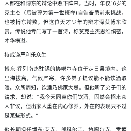
人都在和博东的辩论中败下阵来。当时，年仅16岁的
克主杰（后被尊为第一世班禅)自告奋勇前来挑战，
也被博东辩败，但这位天才少年的辩才深获博东欣
赏。传说他专门写了一首诗，称赞克主杰思维缜密，
才华横溢。
持戒谨严利乐众生
博东·乔列南杰驻锡的协噶尔寺位于定日县境内。这
里海拔高，气候严寒。许多弟子提议能不能饮酒取
暖。众所周知，饮酒乃佛家大忌。但他听了弟子们的
请求，却说：“我今天同意你们饮酒，固然会招来众
人非议，但出家人重在内心修养，外在的表现只不过
是某些形式。”
他长期担任博东·艾寺、郎科尔寺、协噶尔寺、贡塘