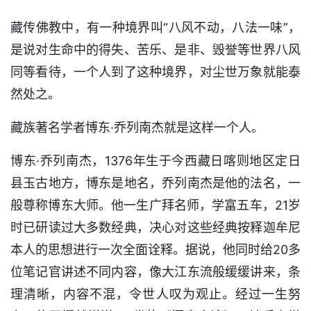
藏传佛教中，有一种境界叫“八风不动，八法一味”，
是说对生命中的得失、苦乐、是非、毁誉等世界八风
同等看待，一个人到了这种境界，对尘世万象就能泰
然处之。
藏族著名学者博东·乔列南杰就是这样一个人。
博东·乔列南杰，1376年生于今西藏日喀则地区定日
县玉古地方，博东是地名，乔列南杰是他的法名，一
般尊称博东大师。他一生广拜名师，学富五车，21岁
时已研读过大多数经典，决心对这些经典按释迦牟尼
本人的思想进行一次全面诠释。据说，他同时给20多
位笔记官讲述不同内容，像大江东流般缓缓讲来，条
理清晰，内容不混，令世人叹为观止。经过一生努