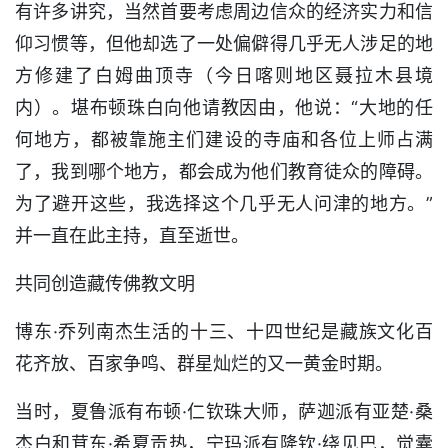
有许多讲究，当然首要考虑周边信众的经济实力和信
仰习惯等，但他却选了一处偏僻得几乎无人涉足的地
方修建了白姆曲顶寺（今日喀则地区聂拉木县境
内）。堪布顿珠白向他请教因由，他说：“大地的任
何地方，都被靠施主们建设的寺庙和各位上师占满
了，我到哪个地方，都会成为他们教育徒众的障碍。
为了避开这些，我选择这个几乎无人问津的地方。”
并一直在此主持，直至逝世。
共同创造藏传佛教文明
博东·乔列南杰生活的十三、十四世纪是藏族文化百
花齐放、百家争鸣、群星灿烂的又一黄金时期。
当时，夏鲁派有布顿·仁钦珠大师，萨迦派有亚楚·桑
杰白和茸东·希夏贡热，宁玛派有隆钦·绕见巴，觉囊