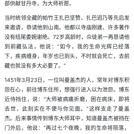
部供献甘丹寺，为大师祈愿。
当时统领全藏的帕竹王扎巴坚赞、扎巴迥乃等先后发
来邀请，恭请他到山南。他都以寺庙刚建、许多著作
没有结尾委婉谢绝。72岁高龄时，众徒弟一再恳请他
到前藏弘法，他说：“如今，我的生命光辉已经落
下，疾病缠身，年岁也已到头，不时就会死亡，去前
藏也就没有多大必要了。”
1451年3月23日，一位叫曼盖杰的人，常年对博东积
怨在心，前往博东住所，想强行进入以为泄怨。博东
近侍挡住，说：“大师被病痛折磨，困在病床，即将
去世，此刻实在不便与你见面。”这样支走了曼盖
杰。后来事情传到博东大师耳中，知道曼盖杰被挡在
门外后，他说：“再过七个夜晚，我的生命将陨落，