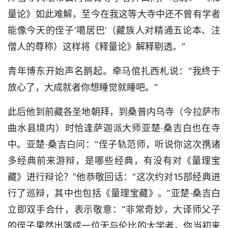
量论》如此难解，至今在我这等大寺中还不曾有学者
能像今天的侄子‘噶居巴’（藏族人对精通五论本、注
僧人的尊称）这样将《释量论》解释剔透。”
青年博东开始声名鹊起。牵马倌扎西札说：“我终于
放心了，大成就者你想睡觉就睡吧。”
此后他到前藏各圣地朝拜，到桑普内乌寺（今拉萨市
曲水县境内）时恰逢萨迦派大师亚楚·桑吉白也在寺
中。亚楚·桑吉白问：“侄子轨范师，听说你这次携诸
多经典前来游辩，是哪些经典，有没有对《量理宝
藏》进行辩论？”他恭敬回话：“这次约对15部经典进
行了巡辩，其中也包括《量理宝藏》。”亚楚·桑吉白
立即双手合什，表示敬意：“非常奇妙，大译师父子
的侄子果然出落成一位无与伦比的大学者，你当初来