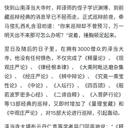
快到山南泽当大寺时，邦译师的侄子学识渊博、到前
藏巡辩经典的消息早已不胫而走。正式巡辩前夜，牵
马倌扎西札含泪劝道：“你来巡辩却不曾预习，万一
明天出不来那可怎么办呢？”说着，捶胸顿足起来。
翌日及随后的日子里，在拥有3000僧众的泽当大
寺，他没有任何惧色，不仅完成了《释量论》、《现
观庄严论》、《律经根本律》、《大乘阿毗达磨杂集
论》、《经庄严论》、《辨中辩论》、《究竟一乘宝
性论》、《中论》、《入坛行》、《四百颂》、《般
若波罗密多心经》、《二谛自释》、《入菩萨行论》
等13部经典的巡辩，又即时增加了《量理宝藏》和
《中观庄严论》，对15部大论进行巡辩，引起轰动。
泽当寺大堪布云丹仁青等学者异口同声地说：“《释