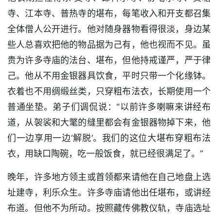
寺、江本寺、普热寺的堪布，每笔收入和开支都召集
全体僧人公开进行。他对随身器物看得很淡，身边某
些人总喜欢把他的物品据为己有，他也视而不见。虽
贵为许多寺庙的法台、堪布，但他持戒谨严，严于律
己。他从不用金银器具饮食，平时只带一个化缘钵。
衣着也不用绸缎丝类，只穿粗布法衣，长期使用一个
普通坐垫。弟子们调侃说：“以前许多喇嘛来讲经布
道，从袈裟和大氅的缝里都会有金银器物掉下来，他
们一边享用一边‘解脱’。我们的这位大堪布穿粗布法
衣，用缺口陶碗，吃一般饭食，就已经很满足了。”
晚年，许多地方领主或首领都来请他在自己地盘上选
址建寺，利乐众生。许多寺庙请他出任堪布，或讲经
布道。但他不为所动。按照藏传佛教仪轨，寺庙选址