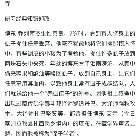
寺
研习经典知错即改
博东·乔列南杰生性善良，7岁时，看到有人将身上的
虱子捉住任意丢弃，他毫不犹豫地将它们捡起揽入怀
中，有些调皮的小孩为了考验他，捉住许多虱子放到
两块石头中夹死，年幼的博东看了泪雨滂沱，从家中
偷来糖果和酥油等赎回虱子，放到自己身上，让它们
任意享用其血肉，以致他身上常有虱子成群结队，人
们就送给他一个“养虱侄子”的外号。因他祖上叔辈中
出现过藏传佛学泰斗邦译师罗追丹巴、大译师强秋孜
木、大译师扎巴坚赞等，都曾担任博东·艾寺（今日
喀则拉孜县扎西岗乡境内）的堪布，在藏学界声名显
赫，因而他被称为“侄子学者”。