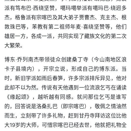
派有笃布巴·西绕坚赞，噶玛噶举派有噶玛巴·绕迥多
杰，格鲁派有宗喀巴及其大弟子贾曹杰、克主杰、根
敦珠巴等，苯教有第二祖师年麦·喜绕坚赞等，他们
雄居一方，各成一派，共同实现了藏族文化的第二次
大繁荣。
博东·乔列南杰带领徒众创建桑丁寺（今山南地区浪
卡子县境内），开宗立说，形成自己的博东派。当
时，新旧学派如雨后春笋，许多宗派排斥异见，他对
此却不以为然。传说有天他遇到一位流浪乞丐在诵读
《缘起颂》，越听越有同感。就问那位乞丐是谁写
的，回答说是洛桑扎巴（即宗喀巴），敬佩之情油然
而生，立刻带了许多礼物，赶到甘丹寺拜访这位比他
大19岁的大师，可惜宗喀巴已经去世，他就把礼物全