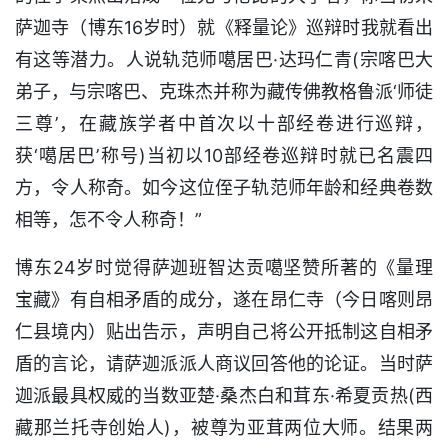
萨迦寺（博东16岁时）就《释量论》巡辩时我就看出
有这等潜力。人说轨范师噶居巴·达玛仁青(宗喀巴大
弟子，与宗喀巴、克珠杰并称为藏传佛教格鲁派‘师徒
三尊’，在藏族学者中首次以十部经卷进行巡辩，
获‘噶居巴’称号)当初以10部经卷巡辩时就已名震四
方，令人称奇。如今这位侄子轨范师年龄和经典卷数
相等，怎不令人称奇！”
博东24岁时觉得萨迦班智达贡噶坚赞所著的《量理
宝藏》有自相矛盾的成分，遂在昂仁寺（今日喀则昂
仁县境内）贴出告示，声明自己将公开抵制这自相矛
盾的言论，请萨迦派派人商议回答他的论证。当时萨
迦派最具权威的当数亚楚·桑杰白和茸东·希夏贡热(西
藏那兰托寺创始人)，被尊为亚茸两位大师。结果两