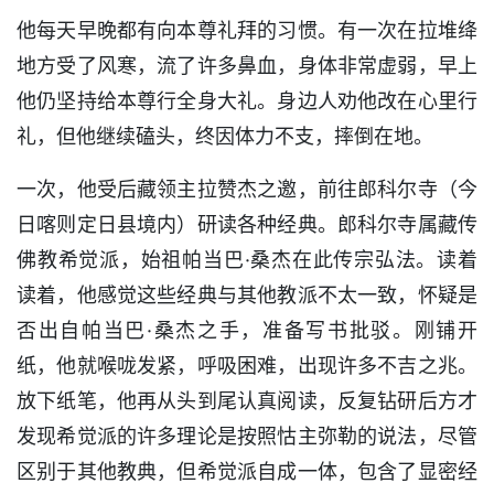
他每天早晚都有向本尊礼拜的习惯。有一次在拉堆绛
地方受了风寒，流了许多鼻血，身体非常虚弱，早上
他仍坚持给本尊行全身大礼。身边人劝他改在心里行
礼，但他继续磕头，终因体力不支，摔倒在地。
一次，他受后藏领主拉赞杰之邀，前往郎科尔寺（今
日喀则定日县境内）研读各种经典。郎科尔寺属藏传
佛教希觉派，始祖帕当巴·桑杰在此传宗弘法。读着
读着，他感觉这些经典与其他教派不太一致，怀疑是
否出自帕当巴·桑杰之手，准备写书批驳。刚铺开
纸，他就喉咙发紧，呼吸困难，出现许多不吉之兆。
放下纸笔，他再从头到尾认真阅读，反复钻研后方才
发现希觉派的许多理论是按照怙主弥勒的说法，尽管
区别于其他教典，但希觉派自成一体，包含了显密经