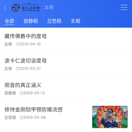
本尊
全部
寂静相
忿怒相
女相
藏传佛教中的度母
女相
2010-04-19
波卡仁波切谈度母
女相
2010-03-21
观音的真正涵义
寂静相
2009-05-13
修持金刚铠甲预防猪流感
忿怒相
2009-05-08