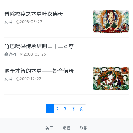
普除瘟疫之本尊叶衣佛母
女相
2008-05-23
竹巴噶举传承结朗二十二本尊
寂静相
2008-03-25
赐予才智的本尊——妙音佛母
女相
2007-12-22
1
2
3
下一页
关于
版权
联系