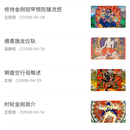
修持金刚铠甲预防猪流感
忿怒相
2009-05-08
煨香施龙仪轨
寂静相
2009-04-30
狮面空行母略述
女相
2009-04-29
时轮金刚简介
忿怒相
2009-04-14