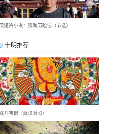
保短篇小说：鹦鹉历险记（节选）
十明推荐
殊开智偈（藏汉对照）