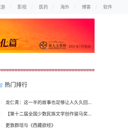
旅游
影视
医药
海外
博客
软件
热门排行
龙仁青：这一半的故事也足够让人久久回味——纪念万玛才旦
【第十二届全国少数民族文学创作骏马奖】藏族作家授奖辞和获奖感言
更敦群培与《西藏欲经》