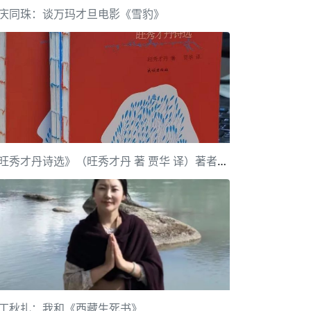
庆同珠：谈万玛才旦电影《雪豹》
《旺秀才丹诗选》（旺秀才丹 著 贾华 译）著者和译者手记
丁秋扎：我和《西藏生死书》