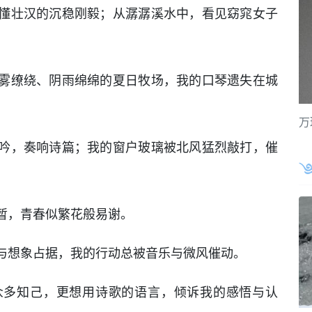
懂壮汉的沉稳刚毅；从潺潺溪水中，看见窈窕女子
雾缭绕、阴雨绵绵的夏日牧场，我的口琴遗失在城
万
吟，奏响诗篇；我的窗户玻璃被北风猛烈敲打，催
暂，青春似繁花般易谢。
与想象占据，我的行动总被音乐与微风催动。
众多知己，更想用诗歌的语言，倾诉我的感悟与认