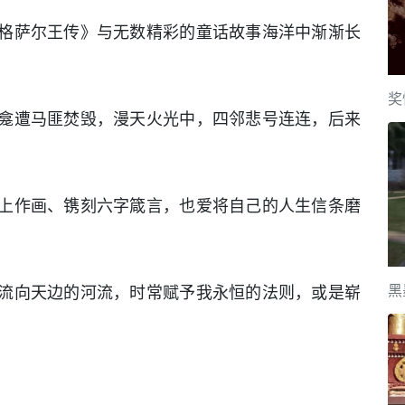
格萨尔王传》与无数精彩的童话故事海洋中渐渐长
奖
龛遭马匪焚毁，漫天火光中，四邻悲号连连，后来
上作画、镌刻六字箴言，也爱将自己的人生信条磨
黑
流向天边的河流，时常赋予我永恒的法则，或是崭