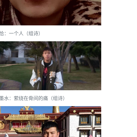
恰：一个人（组诗）
墨水：萦绕在骨间的痛（组诗）