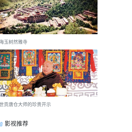
海玉树然雅寺
世贡唐仓大师的珍贵开示
影视推荐