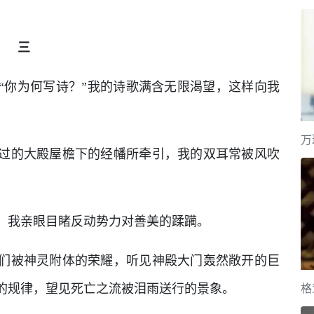
三
“你为何写诗？”我的诗歌满含无限渴望，这样向我
万
过的大殿屋檐下的经幡所牵引，我的双耳常被风吹
，我亲眼目睹反动势力对善美的蹂躏。
们被神灵附体的荣耀，听见神殿大门轰然敞开的巨
格
的规律，望见死亡之流被泪雨送行的景象。