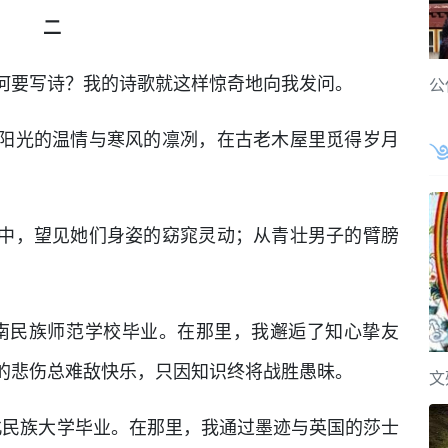
二
何要写诗？我的诗歌就这样惊奇地向我发问。
公
阳光的温情与寒风的凛冽，在古老木屋里觅得岁月
中，望见她们身姿的窈窕灵动；从青壮男子的臂膀
海南民族师范学校毕业。在那里，我邂逅了知心挚友
的悲伤总难敌快乐，只因知识终将战胜愚昧。
文
西北民族大学毕业。在那里，我通过墨迹与英国的莎士