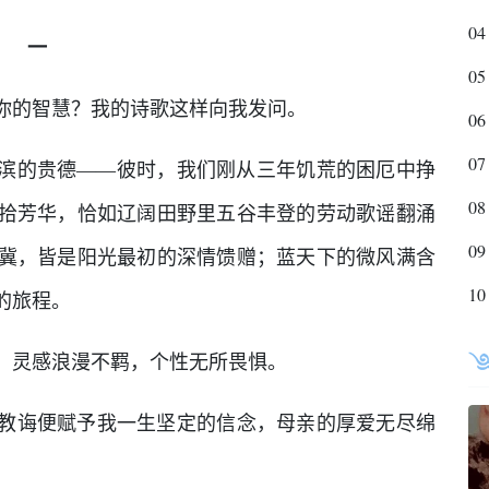
04
一
05
你的智慧？我的诗歌这样向我发问。
06
07
之滨的贵德——彼时，我们刚从三年饥荒的困厄中挣
08
拾芳华，恰如辽阔田野里五谷丰登的劳动歌谣翻涌
09
冀，皆是阳光最初的深情馈赠；蓝天下的微风满含
10
的旅程。
，灵感浪漫不羁，个性无所畏惧。
教诲便赋予我一生坚定的信念，母亲的厚爱无尽绵