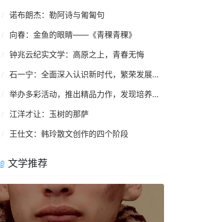
诺布朗杰：勒阿诗与匍匐句
向春：金鱼的眼睛——《青稞青稞》
钟兆云纪实文学：高原之上，青春无悔
石一宁：全面深入认识新时代，繁荣发展少数民族文学
举办多彩活动，推出精品力作，发现培养人才——西藏作家协会五年工作综述
江洋才让：玉树的那萨
王仕文：韩玲散文创作的四个阶段
文学推荐