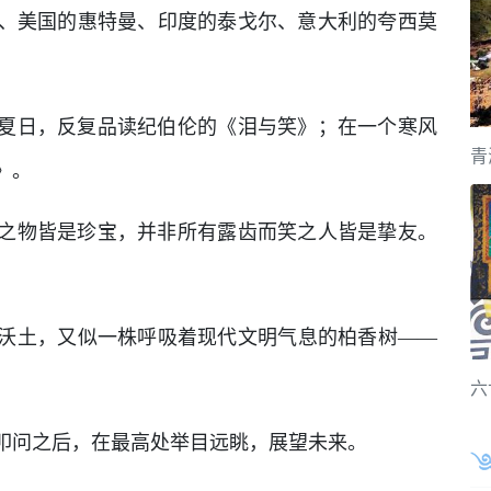
、美国的惠特曼、印度的泰戈尔、意大利的夸西莫
夏日，反复品读纪伯伦的《泪与笑》；在一个寒风
青
》。
之物皆是珍宝，并非所有露齿而笑之人皆是挚友。
。
沃土，又似一株呼吸着现代文明气息的柏香树——
六
叩问之后，在最高处举目远眺，展望未来。