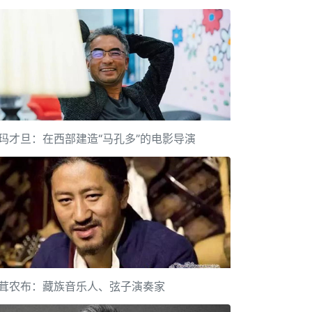
玛才旦：在西部建造“马孔多”的电影导演
茸农布：藏族音乐人、弦子演奏家