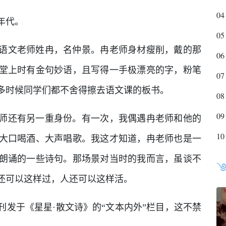
04
年代。
05
语文老师姓冉，名仲景。冉老师身材瘦削，戴的那
06
堂上时有金句妙语，且写得一手极漂亮的字，粉笔
07
多时候同学们都不舍得擦去语文课的板书。
08
09
师还有另一重身份。有一次，我偶遇冉老师和他的
10
大口喝酒、大声唱歌。我这才知道，冉老师也是一
朗诵的一些诗句。那场景对当时的我而言，虽谈不
还可以这样过，人还可以这样活。
发于《星星·散文诗》的“文本内外”栏目，这不禁