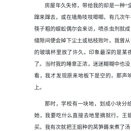
房屋年久失修，带给我的却是一种“
蹿来蹿去，或在墙角吱吱唧唧。有几次午
筷子粗的蜈蚣偶尔会来访，喷杀虫剂就成
缝隙间便会掉下尘土或枯枝败叶。我曾从
的玻璃杯里放了许久。印象最深的是某
了。当时我的睡意正浓，迷迷糊糊中也没
看，我才发现原来地板下是空的，那声
上。
那时，学校有一块地，划成小块分
她，我要吃什么直接去地里摘就行。王
买。我有次就把王姐种的莴笋薅来煮了汤