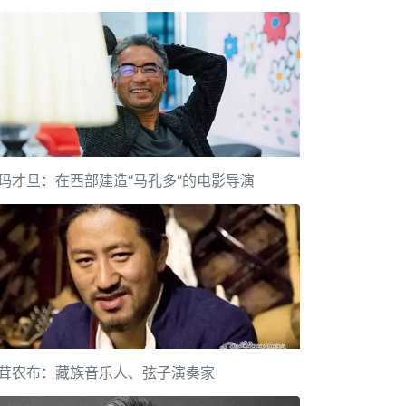
玛才旦：在西部建造“马孔多”的电影导演
茸农布：藏族音乐人、弦子演奏家