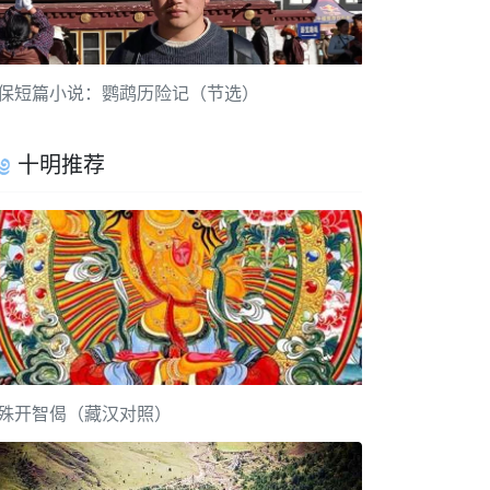
保短篇小说：鹦鹉历险记（节选）
十明推荐
殊开智偈（藏汉对照）