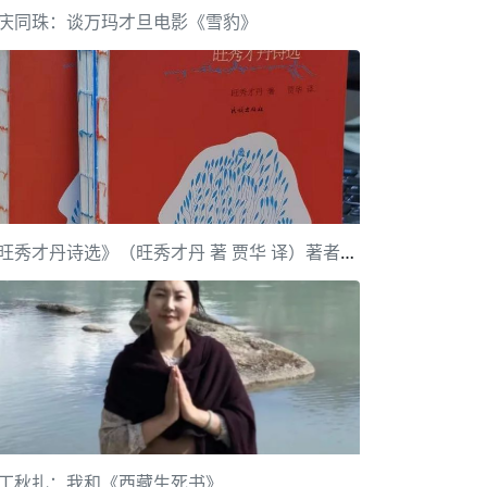
庆同珠：谈万玛才旦电影《雪豹》
《旺秀才丹诗选》（旺秀才丹 著 贾华 译）著者和译者手记
丁秋扎：我和《西藏生死书》