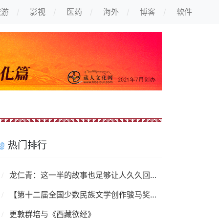
旅游
影视
医药
海外
博客
软件
热门排行
龙仁青：这一半的故事也足够让人久久回味——纪念万玛才旦
【第十二届全国少数民族文学创作骏马奖】藏族作家授奖辞和获奖感言
更敦群培与《西藏欲经》