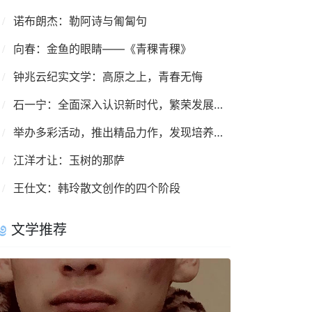
诺布朗杰：勒阿诗与匍匐句
向春：金鱼的眼睛——《青稞青稞》
钟兆云纪实文学：高原之上，青春无悔
石一宁：全面深入认识新时代，繁荣发展少数民族文学
举办多彩活动，推出精品力作，发现培养人才——西藏作家协会五年工作综述
江洋才让：玉树的那萨
王仕文：韩玲散文创作的四个阶段
文学推荐