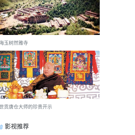
海玉树然雅寺
世贡唐仓大师的珍贵开示
影视推荐