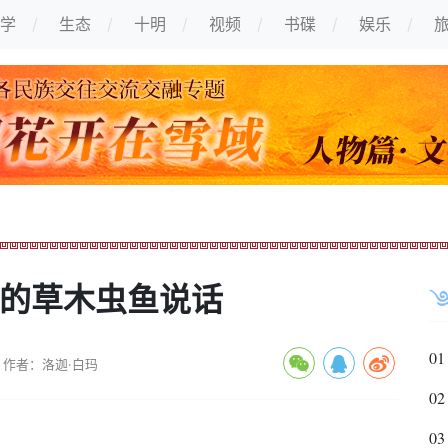
学
生态
十明
视频
书碟
娱乐
言的草木虫鱼说话
01
作者：洛迦·白玛
02
03