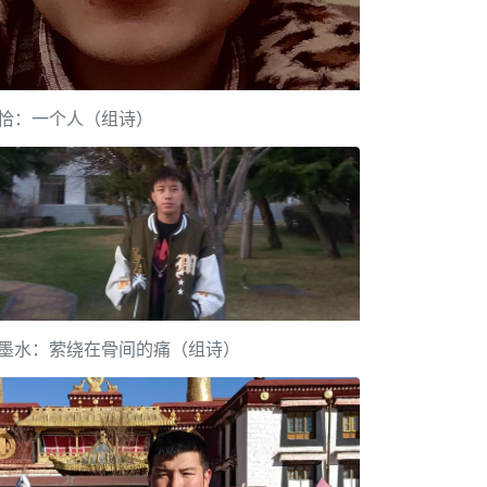
恰：一个人（组诗）
墨水：萦绕在骨间的痛（组诗）