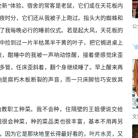
全新”体验。宿舍的常客是老鼠，它们或在天花板内
夜时分，它们还从我被子上跑过。指头大的蜘蛛和
公
了我每晚必行的睡前仪式。若是起大风，天花板的
中捡到过一片半枯黑半干黄的叶子，把它搁进桌上
夜，酣睡中的我被一声响动惊醒，接着便感觉床歪
多管，任床歪斜着，翻个身继续睡了。早上醒来再
响是腐朽木板断裂的声音，而一只床脚恰巧安放其
给教职工种菜。我不会种，住隔壁的王姐便说交给
文
姐很会种菜，种的菜品类也很丰富，基本不用再另
，因为它是那块地里长得最好看的，叶片水灵，又