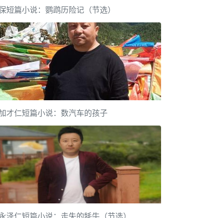
保短篇小说：鹦鹉历险记（节选）
加才仁短篇小说：数汽车的孩子
永泽仁短篇小说：走失的牦牛（节选）