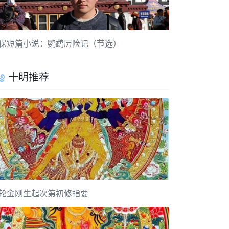
保短篇小说：鹦鹉历险记（节选）
十明推荐
轮金刚生起次第初修指要