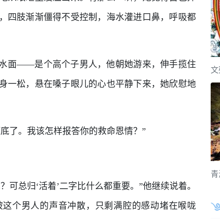
，四肢渐渐僵得不受控制，海水灌进口鼻，呼吸都
水面——是个高个子男人，他朝她游来，伸手揽住
文
身一松，悬在嗓子眼儿的心也平静下来，她欣慰地
河底了。我该怎样报答你的救命恩情？”
青
？可总归‘活着’二字比什么都重要。”他继续说着。
被这个男人的声音冲散，只剩满腔的感动堵在喉咙