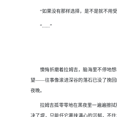
“如果没有那样选择，是不是就不用受
“......”
懊悔折磨着拉姆吉，脑海里不停地想
望——往事像滚进深谷的落石已没了挽回
夜晚。
拉姆吉孤零零地在黑夜里一遍遍擦拭
决了堤，只能任它裹挟满心的沉郁，不住