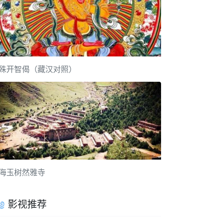
殊开智偈（藏汉对照）
海玉树然雅寺
影视推荐