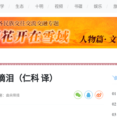
学
生态
十明
视频
书碟
娱乐
滴泪（仁科 译）
01
者：曲央降措
02
03