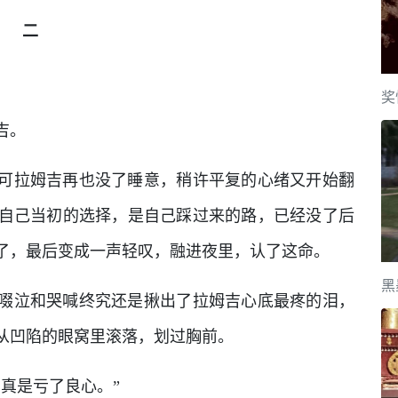
二
奖
吉。
可拉姆吉再也没了睡意，稍许平复的心绪又开始翻
自己当初的选择，是自己踩过来的路，已经没了后
了，最后变成一声轻叹，融进夜里，认了这命。
黑
啜泣和哭喊终究还是揪出了拉姆吉心底最疼的泪，
从凹陷的眼窝里滚落，划过胸前。
真是亏了良心。”