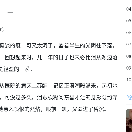
04
一
05
沉。
06
07
极淡的痕，可又太沉了，坠着半生的光阴往下落。
08
—回想起来时，几十年的日子也未必比泪从颊边落
09
是轻盈的一瞬。
10
从医院的病床上苏醒，记忆正浪潮般涌来，起初她
，可没过多久，泪眼模糊间东智才让的身影隐约浮
她卷入愤恨的烈焰，眼前一黑，又跌进了昏沉。