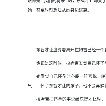
眼都是 “我们的将来” 时，东智才让却
她，甚至时刻想法从她身边逃离。
东智才让盘算着离开拉姆吉已经一个
也正是这时候，拉姆吉发觉自己怀了
她发觉自己怀孕时心底一阵喜悦，转
气——怀了东智才让的孩子，他不会再躲
拉姆吉把怀孕的事说给东智才让时，