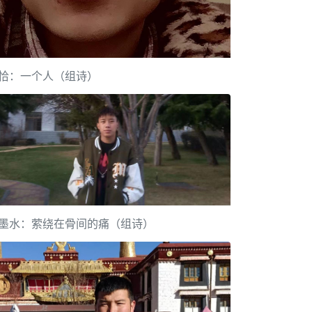
恰：一个人（组诗）
墨水：萦绕在骨间的痛（组诗）