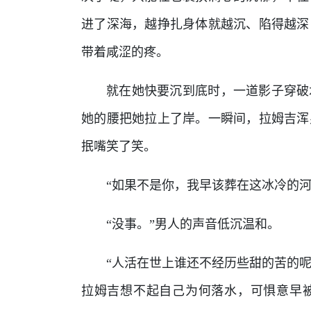
进了深海，越挣扎身体就越沉、陷得越深
带着咸涩的疼。
就在她快要沉到底时，一道影子穿破
她的腰把她拉上了岸。一瞬间，拉姆吉浑
抿嘴笑了笑。
“如果不是你，我早该葬在这冰冷的
“没事。”男人的声音低沉温和。
“人活在世上谁还不经历些甜的苦的呢
拉姆吉想不起自己为何落水，可惧意早