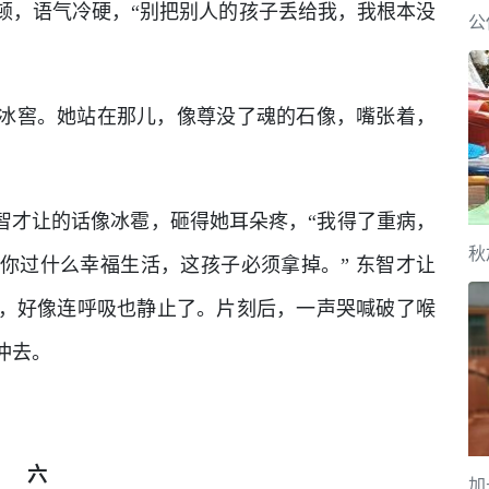
顿，语气冷硬，“别把别人的孩子丢给我，我根本没
公
冰窖。她站在那儿，像尊没了魂的石像，嘴张着，
智才让的话像冰雹，砸得她耳朵疼，“我得了重病，
秋
你过什么幸福生活，这孩子必须拿掉。” 东智才让
，好像连呼吸也静止了。片刻后，一声哭喊破了喉
冲去。
六
加