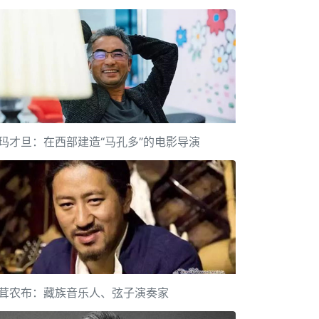
玛才旦：在西部建造“马孔多”的电影导演
茸农布：藏族音乐人、弦子演奏家