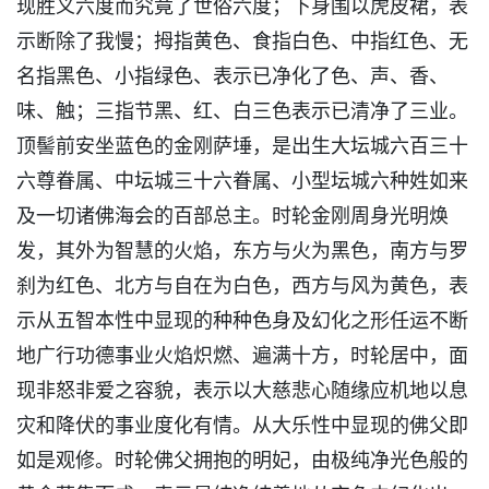
现胜义六度而究竟了世俗六度；下身围以虎皮裙，表
示断除了我慢；拇指黄色、食指白色、中指红色、无
名指黑色、小指绿色、表示已净化了色、声、香、
味、触；三指节黑、红、白三色表示已清净了三业。
顶髻前安坐蓝色的金刚萨埵，是出生大坛城六百三十
六尊眷属、中坛城三十六眷属、小型坛城六种姓如来
及一切诸佛海会的百部总主。时轮金刚周身光明焕
发，其外为智慧的火焰，东方与火为黑色，南方与罗
刹为红色、北方与自在为白色，西方与风为黄色，表
示从五智本性中显现的种种色身及幻化之形任运不断
地广行功德事业火焰炽燃、遍满十方，时轮居中，面
现非怒非爱之容貌，表示以大慈悲心随缘应机地以息
灾和降伏的事业度化有情。从大乐性中显现的佛父即
如是观修。时轮佛父拥抱的明妃，由极纯净光色般的