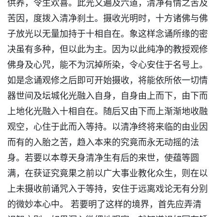
供养，令生欢喜。此光又遍及六道，清净有情之苦及
苦因，度拨入清净刹土。摄收光明时，十方诸佛与佛
子放光以无量加持于十相自在。象这样念诵所缘的密
决虽有多种，但以此为主。因为以此纯净的教授观修
佛身及心咒，能不为沉掉所染，令心安住于名号上。
如是念诵观修之后即可开始摄收，将能依所依一切情
器世间及坛城化光融入自身，自身由上而下，由下而
上地化光融入十相自在。随后又由下而上渐渐地收融
观空，心住于此而入等持。以清净终将来临的由业因
而有的入胎之苦，趋入本来的究竟而永无动摇的法
身。若要以本尊天身清净生有后的来世，使蕴等圆
满，在获证究竟果之前以广大事业教化众生，则在以
上未摄收前诵咒入于等持，安住于远离戏论无有分别
的微妙本心中。 若要明了这样的境界，首先应弄清