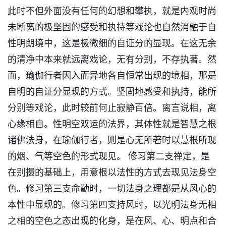
此时不但外面没有任何的幻想和攀执，就是内观时尚
未断离的极坚固的感受和执持等戏论也自然消融于自
性明朗境中，这是极微细的自证分的显现。在这无余
的清净中本来就远离戏论，无有分别，不存执著。然
而，瑜伽行者因入而异地各自恒常出现的境相，那是
自明的自证分显现的方式。坚固地感受和执持，能所
分别等戏论，此时较前何止寂静百倍。离言说相，离
心缘相自。性明空双运的法界，其体性就是智慧之根
诸佛法身，在瑜伽行者，则是心无所著时以慧根所现
的烟、气等空色的形式现见。 修习第二支禅定，是
在别摄的基础上，用意根以法性的方式去现见法身空
色。修习第三支命勤时，一切法身之理都是从风心的
本性中显现的。修习第四支持风时，以光明法身无相
之相的空色之态出现的化身，是在风、心、明点和合