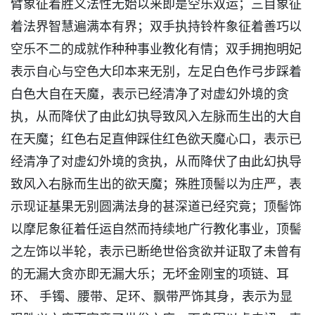
臂象征着胜义法性无始以来即是空乐双运；三目象征
着法界智慧遍满本有界；双手执持铃杵象征着善巧以
空乐不二的成就作种种事业教化有情；双手拥抱明妃
表示自心与空色大印本来无别，左足白色作弓步踩着
白色大自在天魔，表示已经清净了对虚幻外境的贪
执，从而降伏了由此幻执导致风入左脉而生出的大自
在天魔；红色右足直伸踩住红色欲天魔心口，表示已
经清净了对虚幻外境的贪执，从而降伏了由此幻执导
致风入右脉而生出的欲天魔；殊胜顶髻以为庄严，表
示现证基果无别圆满法身的甚深道已经究竟；顶髻饰
以摩尼象征着任运自然而持续地广行教化事业，顶髻
之左饰以半轮，表示已断绝世俗贪欲并证取了未曾有
的无漏大贪亦即无漏大乐；无坏金刚宝的项链、耳
环、 手镯、腰带、足环、飘带严饰其身，表示为显