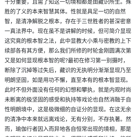
十分重要，且需了知这一切境相都是由藏识所生。殊
胜的了义的本来智慧其体。性就是具足一切的自然
智，是清净解脱之根本，存在于三世胜者的甚深密意
一真法界中。现在虽不是讲解的时候，但可简介显现
这究竟的根本智之法，此中显教大小乘与密教的上下
续部各有其方便，那么我们所修的时轮金刚圆满次第
又是如何显现根本智的呢?最初在修习第一别摄时，
断除了沉掉等过失后，藏识的无执明分渐渐显现乃至
明朗坚固，如是用功不懈，直至本有的根本智显现。
此时不但外面没有任何的幻想和攀执，就是内观时尚
未断离的极坚固的感受和执持等戏论也自然消融于自
性明朗境中，这是极微细的自证分的显现。在这无余
的清净中本来就远离戏论，无有分别，不存执著。然
而，瑜伽行者因入而异地各自恒常出现的境相，那是