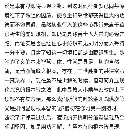
说是本有界即将显现之兆。到这时候行者就已同甚深
境结下了殊胜的因缘，使今生和采世都获得巨大的功
德而不容置疑。虽然初业行入的这些境界尚未离于藏
识所生的虚幻境相，却仍是具缘善士入大乘的必经之
路。而证实是否已经住心于藏识的无执明分而入等持
十分重要，且需了知这一切境相都是由藏识所生。殊
胜的了义的本来智慧其体。性就是具足一切的自然
智，是清净解脱之根本，存在于三世胜者的甚深密意
一真法界中。现在虽不是讲解的时候，但可简介显现
这究竟的根本智之法，此中显教大小乘与密教的上下
续部各有其方便，那么我们所修的时轮金刚圆满次第
又是如何显现根本智的呢?最初在修习第一别摄时，
断除了沉掉等过失后，藏识的无执明分渐渐显现乃至
明朗坚固，如是用功不懈，直至本有的根本智显现。