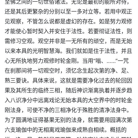
至佛之间的一切世俗诸法。无论是最初的能所对待，
还是其后更繁杂的分别以至一多对立等。若用中观正
见观察，不管怎么说都是虚幻的存在。如是努力观修
才能使心暂时契入并安住于法性。若要彻证法性，则
需修习空观。观空并非是一无所有的顽空，而是无始
以来本具的光明智慧海。我们就如是住于法性，并且
心无所执地努力观修时轮金刚。当用“嗡、……”一咒
在刹那间将一切观空时，须忆念生起次第的净、足、
熟三要诀。具体来说，这就是需要净化过去的轮回因
果及其所生的临终三相，随后神识渐离执着并逐步趋
入八识净分中远离戏论无始本具的大空界中的时轮金
刚法身，可使不净的三相净化于殊胜的清净法身中。
为了圆满地证得基果无别的法身，就需要用园满次第
六支瑜伽中的无相离戏瑜伽来成熟自相续。概括的