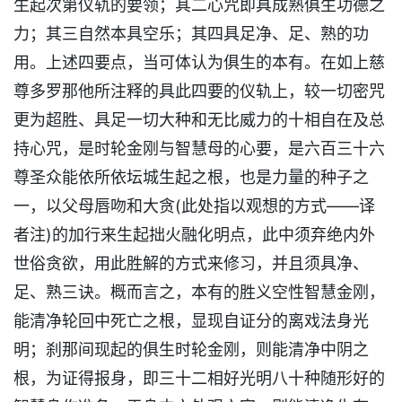
生起次第仪轨的要领；其二心咒即具成熟俱生功德之
力；其三自然本具空乐；其四具足净、足、熟的功
用。上述四要点，当可体认为俱生的本有。在如上慈
尊多罗那他所注释的具此四要的仪轨上，较一切密咒
更为超胜、具足一切大种和无比威力的十相自在及总
持心咒，是时轮金刚与智慧母的心要，是六百三十六
尊圣众能依所依坛城生起之根，也是力量的种子之
一，以父母唇吻和大贪(此处指以观想的方式——译
者注)的加行来生起拙火融化明点，此中须弃绝内外
世俗贪欲，用此胜解的方式来修习，并且须具净、
足、熟三诀。概而言之，本有的胜义空性智慧金刚，
能清净轮回中死亡之根，显现自证分的离戏法身光
明；刹那间现起的俱生时轮金刚，则能清净中阴之
根，为证得报身，即三十二相好光明八十种随形好的