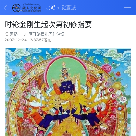
宗派
觉囊派
时轮金刚生起次第初修指要
网络
阿旺洛追扎巴仁波切
2007-12-24 13:37:57发布