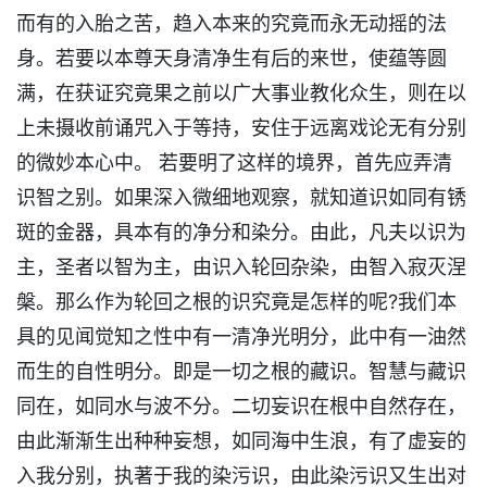
而有的入胎之苦，趋入本来的究竟而永无动摇的法
身。若要以本尊天身清净生有后的来世，使蕴等圆
满，在获证究竟果之前以广大事业教化众生，则在以
上未摄收前诵咒入于等持，安住于远离戏论无有分别
的微妙本心中。 若要明了这样的境界，首先应弄清
识智之别。如果深入微细地观察，就知道识如同有锈
斑的金器，具本有的净分和染分。由此，凡夫以识为
主，圣者以智为主，由识入轮回杂染，由智入寂灭涅
槃。那么作为轮回之根的识究竟是怎样的呢?我们本
具的见闻觉知之性中有一清净光明分，此中有一油然
而生的自性明分。即是一切之根的藏识。智慧与藏识
同在，如同水与波不分。二切妄识在根中自然存在，
由此渐渐生出种种妄想，如同海中生浪，有了虚妄的
入我分别，执著于我的染污识，由此染污识又生出对