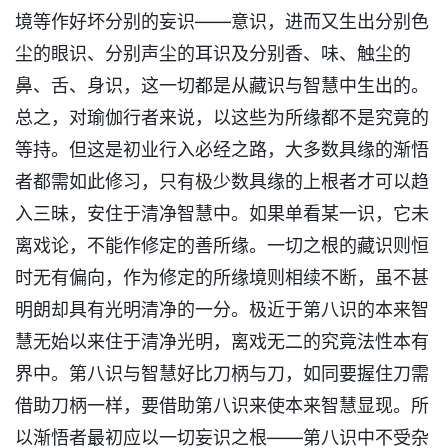
境等作好坏分别的妄识——意识，进而又生出分别色
尘的眼识、分别声尘的耳识及分别香、味、触尘的
鼻、舌、身识，这一切都是从藏识与智慧中生出的。
总之，对瑜伽行者来说，以这些为所缘都不是究竟的
等持。但这是初业行入必经之路，大多数具缘的渐悟
者都需如此修习，只有极少数具缘的上根者才可以趋
入三昧，安住于清净智慧中。如果单看某一识，它未
离戏论，不能作修定的善所缘。一切之根的藏识则恒
时无有偏向，作为修定的所缘境则相续不断，虽不甚
明朗却具有光明清净的一分。极近于第八识的本来智
慧无始以来住于清净光明，离戏无二的究竟法性本有
界中。第八识与智慧好比刀柄与刀，如同要握住刀需
借助刀柄一样，要借助第八识来使本来智慧显现。所
以渐悟者最初应以一切妄识之根——第八识中不受杂