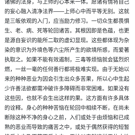
诸佛的法身，与上师的心本来一体。愿诸有情将自己
的妄心融入清净法界——上师心中而平等无别。这就
是三皈依观的入门，应当励力修习。一切众生都畏惧
生、老、病、死等轮回诸苦。其根因即是色蕴，也更
是源自妄识的能所二取的虚幻显现。这些都体现为杂
染的意识为外境色等六尘所产生的欲境所惑，而爱著
执取之。如果不能有效遏制，三毒等烦恼就会猛烈炽
燃，一丝一毫的任何善行都将极难实现。由于无始以
来的种种恶业为因会引生出众多苦果，所以心中生起
少许善法欲都需冲破许多障碍而非常困难。如果没有
这些因，也就不会生出这样的果。这方面有许多具体
的诠释。身心的种种苦恼在轮回中相续不断，在尚未
断除这种不净的身心之前，入们或处于由烦恼和已成
熟的恶业而导致的痛苦之中，或处于偶然获得的短暂