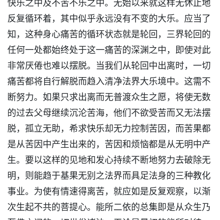
快乐之中及不苦不乐之中。无始以来就这样无休止地
反复循环着，其中似乎永远没有不变的大乐。应当了
知，这种身心痛苦的循环状态就是轮回，三界轮回的
任何一处都始终处于这一痛苦的深渊之中，即使对此
非常厌倦也难以摆脱。当我们从轮回中出离时，一切
痛苦都将自行解脱而趋入清净法界大乐境中。这需不
断努力。如果只求出离而无普渡众生之愿，将使无数
的过去父母继续沉沦苦海，他们不欲受苦而又无法摆
脱，孤立无助，希求快乐却无力控制苦因，而苦果都
是从苦因中产生出来的，苦因和烦恼都是从无明中产
生。要以这样的见地和发心持续不断地努力去破除无
明，则能趋于基果无别之法界而具足法身的三种教化
事业。为使有情速得离苦，就应如是反复观察，以渐
次生起不共的菩提心。能所二依的总集即是从众生乃