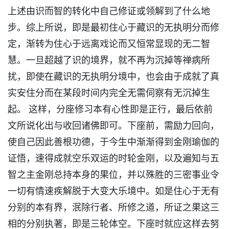
上述由识而智的转化中自己修证或领解到了什么地
步。综上所说，即是最初住心于藏识的无执明分而修
定，渐转为住心于远离戏论而又恒常显现的无二智
慧。一旦超越了识的境界，就不再为沉掉等禅病所
扰，即使在藏识的无执明分境中，也会由于成就了真
实安住分而在某段时间内完全无需伺察有无沉掉生
起。 这样，分座修习本有心性即是正行，最后依前
文所说化出与收回诸佛即可。下座前，需励力回向，
使自己因此善根功德，于今生中渐渐得到金刚瑜伽的
证悟，速得成就空乐双运的时轮金刚，以及遍知与五
智之主金刚总持本身的果位，并以殊胜的三密事业令
一切有情速疾解脱于大变大乐境中。如是住心于无有
分别的本有界，泯除行者、所修之道，所证之果这三
相的分别执著，即是三轮体空。下座时就应这样去努