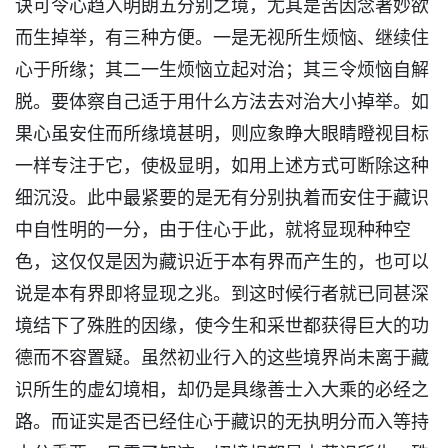
诀可令心趋入明朗五分别之境，尤其是苦因念著妙欲
而生掉举，有三种方便。一是无视所生烦恼、继续住
心于所缘；其二一生烦恼立起对治；其三令烦恼自解
脱。要体察自己适于用什么方法去对治大小掉举。如
果心虽安住而所缘境甚明，则应象睁大眼睛瞪视目标
一样专注于它，使极显明，如用上述方式可断除这种
细沉没。此中最紧要的是无有分别执着而安住于藏识
中自性明的一分，由于住心于此，就将显现种种空
色，这仅仅是因为藏识近于本有界而产生的，也可以
说是本有界即将显现之兆。到这时候行者就已同甚深
境结下了殊胜的因缘，使今生和采世都获得巨大的功
德而不容置疑。虽然初业行入的这些境界尚未离于藏
识所生的虚幻境相，却仍是具缘善士入大乘的必经之
路。而证实是否已经住心于藏识的无执明分而入等持