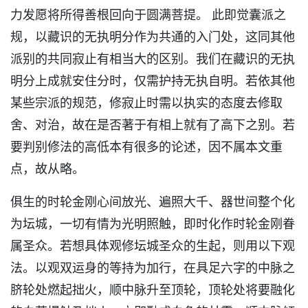
力发愿将所得善根回向于圆满菩提。 此即觉囊派之
规，以藏识的无执明分作为共通的入门处，这同其他
派别的共同寂止有相当大的区别。我们在藏识的无执
明分上成就安住分时，仅需护持无执自明。若依其他
某些宗派的规范，修寂止时需以执实的态度去修取
舍、对治，故在是否著于有相上就有了高下之别。若
要判别修法的高低本有很多的论述，因不属本文重
点，故从略。
俱生的时轮金刚心间放光、遍照大千、器世间整个化
为坛城，一切有情为光明照触，即时化作时轮金刚眷
属圣众。若想具体观修坛城圣众的生起，则用以下观
法。以观双运身的等持为加行，在具足六字的中脉之
脐轮处燃起拙火，顺中脉升至顶轮，顶轮处将要融化