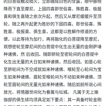
的白菩提触及拙火，立即融成白色的甘露，顺中脉倾
降而下直至摩尼、上固四喜即世俗喜、殊胜喜、极报
喜和俱生喜随之依次升起，然后又从摩尼缓缓升至顶
轮，随之再升起更为胜妙的下固四喜。即世俗喜、殊
胜喜、极报喜、俱生喜，这都是以胜解作修道的方
便。以此等持为加行，再将融化的白菩提降至摩尼，
观想密轮至摩尼间的白菩提中化生出无量的金刚萨埵
种诸佛，然 后收回。随即脐轮至密轮间的白菩提中
化生出无量的大日如来种诸佛，然后收回。如是心轮
至脐轮间为不空成就如来种诸佛、喉轮至心轮间为宝
生如来种诸佛、眉轮至喉轮间为不动如来种诸佛、顶
轮至眉轮间的无量光如来种诸佛。随后如前所说心间
放光、将情器世间化为眷属与坛城。 凡属于无上瑜
伽部的俱生续均须具足如下要点：其一具备时轮金刚