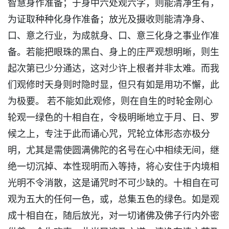
智慧身作准备；于身中六处观六字，则能清净生有，
为证取种种化身作准备；放光及摄收则能清净身、
口、意之行业，为成就身、口、意三化身之事业作准
备。若能把眼珠的黑白、身上的庄严观想明晰，则生
起次第已少分通达，这对少许上根者并非太难。而我
们观修时天身则时隐时显，但只有如是用功不懈，此
为极要。 若不能如此观修，则在自生的时轮金刚心
轮观一绿色的十相自在，令极明晰地立于月、日、罗
候之上，专注于此而诵心咒，咒轮立体形态亦极分
明，尤其是需使圆满佛陀的名号在心中相续无间，继
绝一切沉掉、本性现明而入等持，将心安住于内境相
光明不令消散，这是诵咒时不可少缺的。十相自在可
观为五大的任何一色，或，总集五色的绿色。如是观
成十相自在，随后放光，对一切诸佛及佛子行内外密