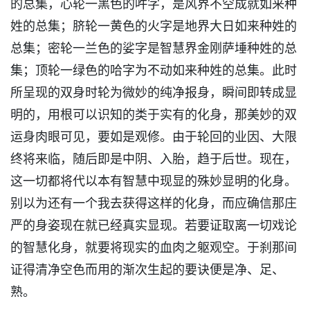
的总集，心轮一黑色的吽字，是风界不空成就如来种
姓的总集；脐轮一黄色的火字是地界大日如来种姓的
总集；密轮一兰色的娑字是智慧界金刚萨埵种姓的总
集；顶轮一绿色的哈字为不动如来种姓的总集。此时
所呈现的双身时轮为微妙的纯净报身，瞬间即转成显
明的，用根可以识知的类于实有的化身，那美妙的双
运身肉眼可见，要如是观修。由于轮回的业因、大限
终将来临，随后即是中阴、入胎，趋于后世。现在，
这一切都将代以本有智慧中现显的殊妙显明的化身。
别以为还有一个我去获得这样的化身，而应确信那庄
严的身姿现在就已经真实显现。若要证取离一切戏论
的智慧化身，就要将现实的血肉之躯观空。于刹那间
证得清净空色而用的渐次生起的要诀便是净、足、
熟。