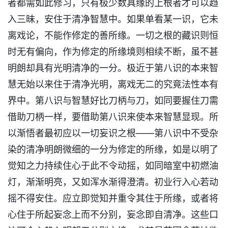
者都需如此修习，只有极少数具缘的上根者才可以趋
入三昧，安住于清净智慧中。如果单看某一识，它未
离戏论，不能作修定的善所缘。一切之根的藏识则恒
时无有偏向，作为修定的所缘境则相续不断，虽不甚
明朗却具有光明清净的一分。极近于第八识的本来智
慧无始以来住于清净光明，离戏无二的究竟法性本有
界中。第八识与智慧好比刀柄与刀，如同要握住刀需
借助刀柄一样，要借助第八识来使本来智慧显现。所
以渐悟者最初应以一切妄识之根——第八识中不受杂
染的清净明朗微细的一分为修定的所缘，如是以明了
觉知之力持续住心于此不令动摇，如同暗室中初燃油
灯，渐渐明亮，又如浑水渐得澄清。初业行入心若动
摇不得安住。应立即觉知并重令其住于所缘，或者将
心住于所起妄念上而不分别，妄念即自清净。这些口