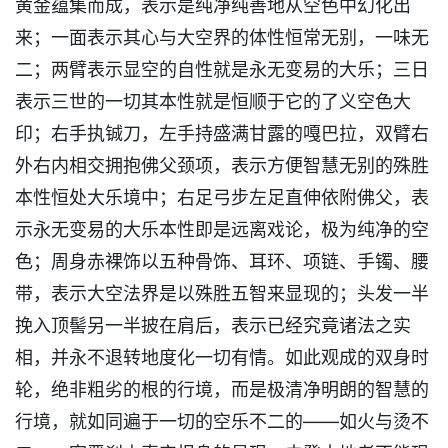
黄金蕴集而成，表示是纯净纯善地从空色中幻化出
来；一面表示其心与大空界的体性恒常无别，一味无
二；两臂表示显空的自性就是永无变易的大乐；三日
表示三世的一切其本性就是恒顺于它的了义空色大
印；右手执铖刀，左手持盛满甘露的嘎巴拉，双臂右
外右内相交拥抱佛父颈项，表示方便智慧无别的殊胜
本性恒处大乐境中；右足弓步左足直伸依附佛父，表
示永无变易的大乐本性即是远离戏论，极为纯净的空
色；周身赤裸饰以五种骨饰、耳环、项链、手镯、腰
带，表示大空法界是以殊胜五智来显现的；头发一半
挽入顶髻另一半披在肩后，表示已经究竟诸法之实
相，并永不退转地度化一切有情。如此观成的双身时
轮，绝非粗劣的根的行境，而是极清净明朗的智慧的
行境，就如同遍于一切的空乐不二的——如火与烫不