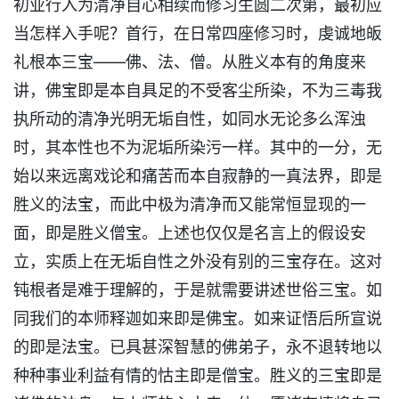
初业行入为清净自心相续而修习生圆二次第，最初应
当怎样入手呢？首行，在日常四座修习时，虔诚地皈
礼根本三宝——佛、法、僧。从胜义本有的角度来
讲，佛宝即是本自具足的不受客尘所染，不为三毒我
执所动的清净光明无垢自性，如同水无论多么浑浊
时，其本性也不为泥垢所染污一样。其中的一分，无
始以来远离戏论和痛苦而本自寂静的一真法界，即是
胜义的法宝，而此中极为清净而又能常恒显现的一
面，即是胜义僧宝。上述也仅仅是名言上的假设安
立，实质上在无垢自性之外没有别的三宝存在。这对
钝根者是难于理解的，于是就需要讲述世俗三宝。如
同我们的本师释迦如来即是佛宝。如来证悟后所宣说
的即是法宝。已具甚深智慧的佛弟子，永不退转地以
种种事业利益有情的怙主即是僧宝。胜义的三宝即是