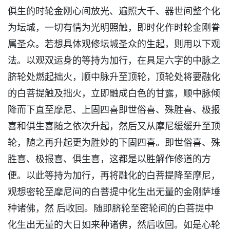
俱生的时轮金刚心间放光、遍照大千、器世间整个化
为坛城，一切有情为光明照触，即时化作时轮金刚眷
属圣众。若想具体观修坛城圣众的生起，则用以下观
法。以观双运身的等持为加行，在具足六字的中脉之
脐轮处燃起拙火，顺中脉升至顶轮，顶轮处将要融化
的白菩提触及拙火，立即融成白色的甘露，顺中脉倾
降而下直至摩尼、上固四喜即世俗喜、殊胜喜、极报
喜和俱生喜随之依次升起，然后又从摩尼缓缓升至顶
轮，随之再升起更为胜妙的下固四喜。即世俗喜、殊
胜喜、极报喜、俱生喜，这都是以胜解作修道的方
便。以此等持为加行，再将融化的白菩提降至摩尼，
观想密轮至摩尼间的白菩提中化生出无量的金刚萨埵
种诸佛，然 后收回。随即脐轮至密轮间的白菩提中
化生出无量的大日如来种诸佛，然后收回。如是心轮