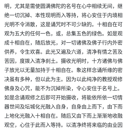
明，尤其是需使圆满佛陀的名号在心中相续无间，继
绝一切沉掉、本性现明而入等持，将心安住于内境相
光明不令消散，这是诵咒时不可少缺的。十相自在可
观为五大的任何一色，或，总集五色的绿色。如是观
成十相自在，随后放光，对一切诸佛及佛子行内外密
供养，令生欢喜。此光又遍及六道，清净有情之苦及
苦因，度拨入清净刹土。摄收光明时，十方诸佛与佛
子放光以无量加持于十相自在。象这样念诵所缘的密
决虽有多种，但以此为主。因为以此纯净的教授观修
佛身及心咒，能不为沉掉所染，令心安住于名号上。
如是念诵观修之后即可开始摄收，将能依所依一切情
器世间及坛城化光融入自身，自身由上而下，由下而
上地化光融入十相自在。随后又由下而上渐渐地收融
观空，心住于此而入等持。以清净终将来临的由业因