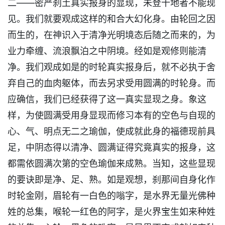
二——密严刹土真实报身的显现，未登十地者不能现
见。我们就要观成这样的和合大幻化身。由轮回之因
而生的，在神识入于清净光明境态后随之而来的，为
业力牵缠、流浪飘泊之中阴境。经如是观修则能清
净。我们观成如是的时轮真实报身后，就不必执于舍
弃自己的血肉躯体，而去另求受用圆满的时轮身。而
应确信，我们已经获得了这一真实显现之身。象这
样，为使圆满受用身显现而修习本有的空色与自现的
心、气、明点无二之瑜伽，使成就此身的福德现前具
足，中阴态得以清净、圆满证得究竟真实的报身，这
都需依圆满次第的空色瑜伽来成熟。当知，这些显现
的要诀即是净、足、熟。如是观想，刹那间自身化作
时轮金刚，眉轮有一白色的嗡字，是水界无量光佛种
姓的总集，喉轮一红色的阿字，是火界宝生如来种姓