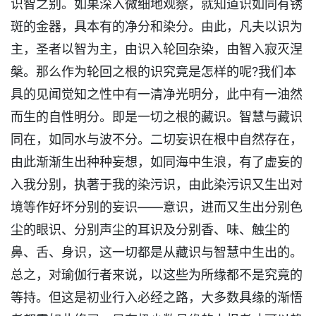
识智之别。如果深入微细地观察，就知道识如同有锈
斑的金器，具本有的净分和染分。由此，凡夫以识为
主，圣者以智为主，由识入轮回杂染，由智入寂灭涅
槃。那么作为轮回之根的识究竟是怎样的呢?我们本
具的见闻觉知之性中有一清净光明分，此中有一油然
而生的自性明分。即是一切之根的藏识。智慧与藏识
同在，如同水与波不分。二切妄识在根中自然存在，
由此渐渐生出种种妄想，如同海中生浪，有了虚妄的
入我分别，执著于我的染污识，由此染污识又生出对
境等作好坏分别的妄识——意识，进而又生出分别色
尘的眼识、分别声尘的耳识及分别香、味、触尘的
鼻、舌、身识，这一切都是从藏识与智慧中生出的。
总之，对瑜伽行者来说，以这些为所缘都不是究竟的
等持。但这是初业行入必经之路，大多数具缘的渐悟