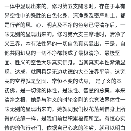
一体中显现出来的。修习第五支随念时，存在于本有
界空性中的殊胜的白色化身、清净身及密严刹土，都
是行者的风、心、明点及不净的色身已得清净后，一
味无别的显现出来的。修习第六支三摩地时，清净了
义三界，本有法性界的一切自色真实显出，于是，自
他共同幻见的一切不净都转成了最极清净、最极坚
固、胜义的空色大乐真实佛身。当其真实本性渐渐显
现、达成，就同具足无边功德的大空法界平等，这究
竟的空界就是坚固、常恒不变的法身， 是了义的本
初佛，是一切佛的体性，是法性、智慧的总集，本来
清净之根，她是与胜义的时轮金刚的究竟法界体性一
味无别的显现出来的。她就同我们投花落到佛身上所
得的法缘一样，是我们前世积累福德所至。有恒心实
修的瑜伽行者们，依据自己心念的胜劣，就可以明白