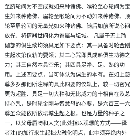
至脐轮间为不空成就如来种诸佛、喉轮至心轮间为宝
生如来种诸佛、眉轮至喉轮间为不动如来种诸佛、顶
轮至眉轮间的无量光如来种诸佛。随后如前所说心间
放光、将情器世间化为眷属与坛城。 凡属于无上瑜
伽部的俱生续均须具足如下要点：其一具备时轮金刚
生起次第仪轨的要领；其二心咒即具成熟俱生功德之
力；其三自然本具空乐；其四具足净、足、熟的功
用。上述四要点，当可体认为俱生的本有。在如上慈
尊多罗那他所注释的具此四要的仪轨上，较一切密咒
更为超胜、具足一切大种和无比威力的十相自在及总
持心咒，是时轮金刚与智慧母的心要，是六百三十六
尊圣众能依所依坛城生起之根，也是力量的种子之
一，以父母唇吻和大贪(此处指以观想的方式——译
者注)的加行来生起拙火融化明点，此中须弃绝内外