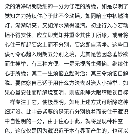
染的清净明朗微细的一分为修定的所缘，如是以明了
觉知之力持续住心于此不令动摇，如同暗室中初燃油
灯，渐渐明亮，又如浑水渐得澄清。初业行入心若动
摇不得安住。应立即觉知并重令其住于所缘，或者将
心住于所起妄念上而不分别，妄念即自清净。这些口
诀可令心趋入明朗五分别之境，尤其是苦因念著妙欲
而生掉举，有三种方便。一是无视所生烦恼、继续住
心于所缘；其二一生烦恼立起对治；其三令烦恼自解
脱。要体察自己适于用什么方法去对治大小掉举。如
果心虽安住而所缘境甚明，则应象睁大眼睛瞪视目标
一样专注于它，使极显明，如用上述方式可断除这种
细沉没。此中最紧要的是无有分别执着而安住于藏识
中自性明的一分，由于住心于此，就将显现种种空
色，这仅仅是因为藏识近于本有界而产生的，也可以