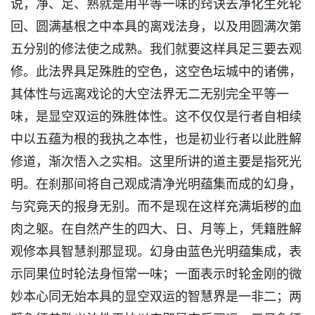
说，净、足、熟就是用平等一味的窍诀去净化生死轮
回、圆满基根之中本具的离戏法身，以及用圆满次第
五分别的修法使之成熟。我们就要这样具足三要去观
修。此法界具足殊胜的空色，这空色坛城中的诸佛，
其体性与远离戏论的大空法界无二无别完全平等一
味，是显空双运的殊胜体性。这不仅仅是行者自相续
中以五蕴为根的我执之本性，也是初业行者以此胜解
修道，渐次悟入之实相。这里所讲的道主要是指死光
明。在刹那间将自己观成清净光明蕴集而成的幻身，
与究竟天的报身无别。而不是现在这样充满垢秽的血
肉之躯。在自然产生的四大、日、月等上，凭籍胜解
观修本具智慧刹那显现。幻身由蓝色光明蕴集成，表
示同果位时轮法身恒常一味；一面表示时轮金刚的微
妙本心同无始本具的显空双运的智慧界是一非二；两