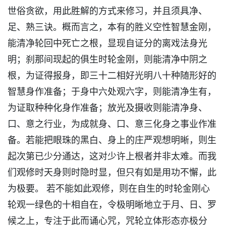
世俗贪欲，用此胜解的方式来修习，并且须具净、
足、熟三诀。概而言之，本有的胜义空性智慧金刚，
能清净轮回中死亡之根，显现自证分的离戏法身光
明；刹那间现起的俱生时轮金刚，则能清净中阴之
根，为证得报身，即三十二相好光明八十种随形好的
智慧身作准备；于身中六处观六字，则能清净生有，
为证取种种化身作准备；放光及摄收则能清净身、
口、意之行业，为成就身、口、意三化身之事业作准
备。若能把眼珠的黑白、身上的庄严观想明晰，则生
起次第已少分通达，这对少许上根者并非太难。而我
们观修时天身则时隐时显，但只有如是用功不懈，此
为极要。 若不能如此观修，则在自生的时轮金刚心
轮观一绿色的十相自在，令极明晰地立于月、日、罗
候之上，专注于此而诵心咒，咒轮立体形态亦极分