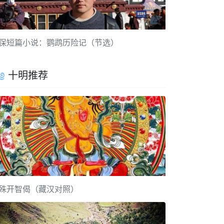
保短篇小说：鹦鹉历险记（节选）
十明推荐
殊开智偈（藏汉对照）