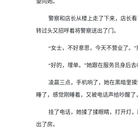
望向她。
警察和店长从楼上走了下来，店长看了
转过头又招呼着将警察送出了门。
“女士，不好意思，今天不营业了。”
“好的，埋单。”她跟在服务员身后去
凌晨三点，手机响了，她在黑暗里摸索
睡了，感觉刚睡着，又被电话声给吵醒了
挂了电话，她揉了揉眼睛，打开灯，刷
出了房。