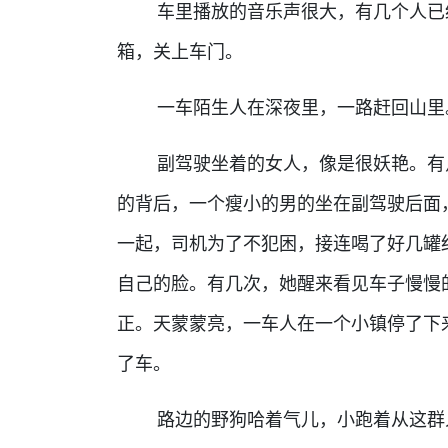
车里播放的音乐声很大，有几个人已经
箱，关上车门。
一车陌生人在深夜里，一路赶回山里
副驾驶坐着的女人，像是很妖艳。有点
的背后，一个瘦小的男的坐在副驾驶后面
一起，司机为了不犯困，接连喝了好几罐
自己的脸。有几次，她醒来看见车子慢慢
正。天蒙蒙亮，一车人在一个小镇停了下
了车。
路边的野狗哈着气儿，小跑着从这群