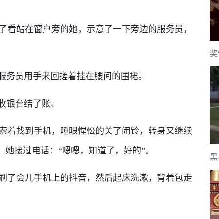
看站在窗户旁的她，示意了一下旁边的服务员，
奖
服务员用手来回搓着挂在腰间的围裙。
收银台结了账。
着找到手机，睡眼惺忪的关了闹铃，转身又继续
，她接过电话：“嗯嗯，知道了，好的”。
黑
了会儿手机上的抖音，然后起床洗漱，背着包走