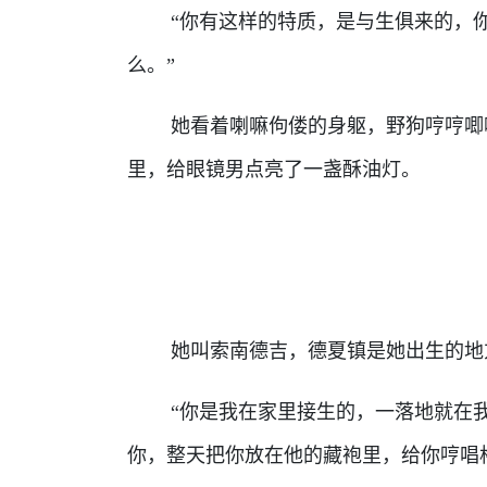
“你有这样的特质，是与生俱来的，你
么。”
她看着喇嘛佝偻的身躯，野狗哼哼唧唧
里，给眼镜男点亮了一盏酥油灯。
她叫索南德吉，德夏镇是她出生的地方
“你是我在家里接生的，一落地就在我
你，整天把你放在他的藏袍里，给你哼唱