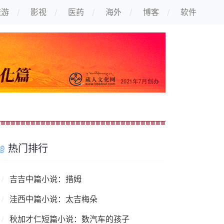
旅游
影视
医药
海外
博客
软件
热门排行
吉吉中篇小说：措姆
洼西中篇小说：太吉梅朵
秋加才仁短篇小说：数汽车的孩子