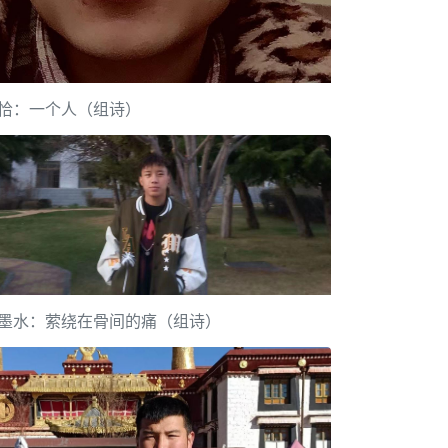
恰：一个人（组诗）
墨水：萦绕在骨间的痛（组诗）