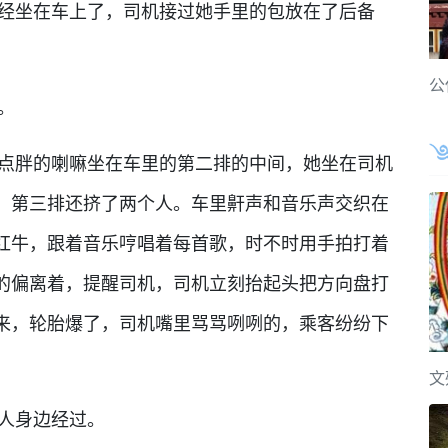
坐在车上了，司机接过她手里的包放在了后备
公
。
胖的喇嘛坐在车里的第二排的中间，她坐在司机
，第三排还挤了两个人。车里鼾声和音乐声交织在
红牛，跟着音乐哼唱着每首歌，时不时用手拍打着
的偏离着，提醒司机，司机立刻抬起头把方向盘打
来，轮胎爆了，司机嘴里骂骂咧咧的，乘客纷纷下
文
人身边经过。