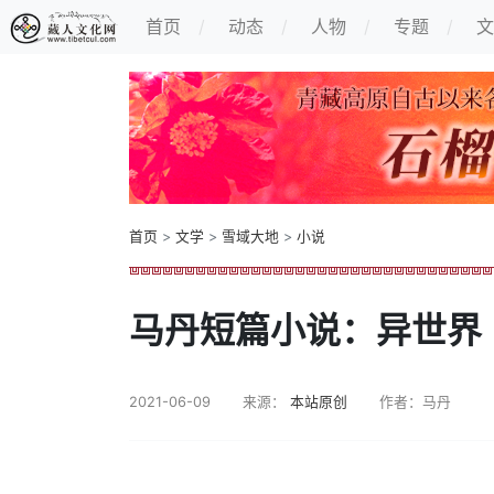
首页
动态
人物
专题
文
首页
>
文学
>
雪域大地
>
小说
马丹短篇小说：异世界
2021-06-09
来源：
本站原创
作者：马丹