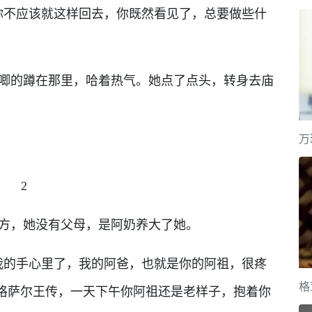
不应该就这样回去，你既然看见了，总要做些什
的蹲在那里，哈着热气。她点了点头，转身去庙
万
2
，她没有父母，是阿奶养大了她。
的手心里了，我的阿爸，也就是你的阿祖，很疼
格
格萨尔王传，一天下午你阿祖还是老样子，抱着你