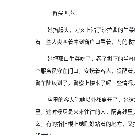
一阵尖叫声。
她抬起头，刀叉上沾了沙拉酱的生菜叶
着一些人尖叫着冲到窗户口看着，有的收
她把那口生菜吃了，吞了剩下的半杯咖
个服务员守在门口，安抚着客人，提醒着
警车陆续到了，警察上楼来了解一些情况
店里的客人除她以外都离开了，她这才
里，这时候尽是来来往往的人。隔离线里
么，有的指指楼上她刚好站着的地方，又