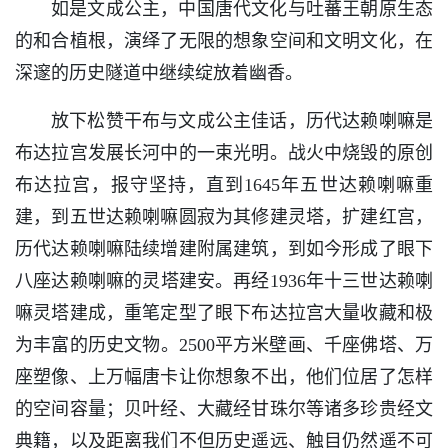
如是文成公主，中国唐代文化与吐蕃王朝原生态
的和合植根，演绎了无限的想象空间和文明文化，在
深邃的历史隧道中继续绽放着幽香。
放下松赞干布与文成公主佳话，历代达赖喇嘛是
布达拉宫发展长河中的一束光明。战火中烧毁的原创
布达拉宫，报守坚持，直到1645年五世达赖喇嘛重
建，到五世达赖喇嘛圆寂为其修建灵塔，扩建红宫，
历代达赖喇嘛陆续增建附属建筑，到如今形成了眼下
八座达赖喇嘛的灵塔建安。再经1936年十三世达赖喇
嘛灵塔建成，重笔定型了眼下布达拉宫大量收藏和极
为丰富的历史文物。2500平方米壁画、千座佛塔、万
座塑像、上万幅唐卡让你想象不出，他们位居了怎样
的空间容量；贝叶经、大藏经甘珠尔等诸多珍贵经文
典籍，以及距离我们不但历史遥远、触目仍然遥不可