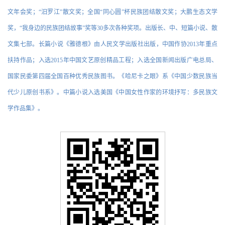
文年会奖；“汨罗江”散文奖；全国“同心圆”杯民族团结散文奖；大鹏生态文学
奖，“我身边的民族团结故事”奖等30多次各种奖项。出版长、中、短篇小说、散
文集七部。长篇小说《雅德根》由人民文学出版社出版，中国作协2013年重点
扶持作品；入选2015年中国文艺原创精品工程；入选全国新闻出版广电总局、
国家民委第四届全国百种优秀民族图书。《哈尼卡之眼》系《中国少数民族当
代少儿原创书系》。中篇小说入选美国《中国女性作家的环境抒写：多民族文
学作品集》。