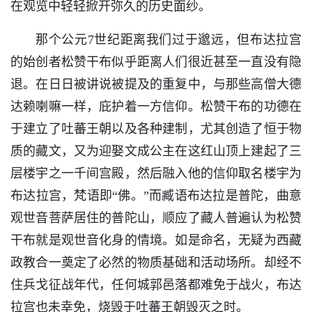
在观览中轻轻掀开弥久的历史面纱。
那个公元7世纪距离我们过于邈远，但布达拉宫
的始创者松赞干布似乎距离人们很近甚至一直没有隐
退。在日日被讲说被提及的重复中，与那些高僧大德
达赖喇嘛一样，庇护着一方信仰。松赞干布的功德在
于建立了吐蕃王朝以及各种建制，尤其创造了恒于物
质的藏文，又为迎娶文成公主在这红山顶上建起了三
层楼宇之一千间宫殿，然后融入他的信仰取名楼宇为
布达拉宫，梵语即“佛。”而臧语布达拉是普陀，曲意
观世音菩萨居住的普陀山，顺应了藏人普遍认为松赞
干布就是观世音化身的情境。如是命名，无疑为西藏
政教合一奠定了必然的物质基础和活动场所。却经不
住兵戈征战年代，任何城郭邑落都难免于战火，布达
拉宫也未幸免，烧毁于吐蕃王朝毁灭之时。