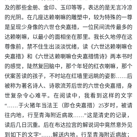
及的那些金册、金印、玉印等等，表达的是无言冷凉
的光阴。在几座达赖喇嘛的雕塑中，较为特殊的一尊
是呈现少身像的六世仓央嘉措，一位民间流传最多的
达赖喇嘛，以最小的面相坐在那里。我长久地停在这
尊像前，禁不住生出淡淡忧绪，读《六世达赖喇嘛仓
央嘉措》和《六世达赖喇嘛仓央嘉措情诗》两本书时
的感觉，陡然复回脑中，那个年轻的红衣喇嘛，那个
伏案苦读的孩子，不时站在红墙里远眺的姿影……后
被称为著名诗人、诗歌流芳后世的六世仓央嘉措，身
世复杂令心难平。在阅读中，我看到这样的文字
“……于火猪年当法王（即仓央嘉措）25岁时，被请
往内地，行至青海附近病故……”这是清史的记录，
读后几日沉重。后在布达拉宫的解说词中竟然意外见
到如下的文字“……解送内地，行至青海附近病故；