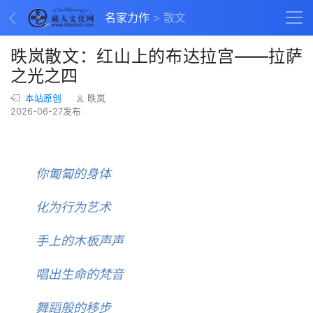
名家力作
散文
昳岚散文：红山上的布达拉宫——拉萨
之光之四
本站原创
昳岚
2026-06-27发布
你匍匐的身体
化为行为艺术
手上的木板声声
唱出生命的梵音
舞蹈般的移步