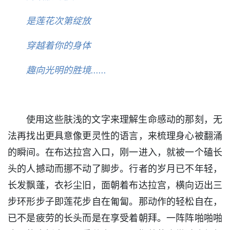
是莲花次第绽放
穿越着你的身体
趣向光明的胜境......
使用这些肤浅的文字来理解生命感动的那刻，无
法再找出更具意像更灵性的语言，来梳理身心被翻涌
的瞬间。在布达拉宫入口，刚一进入，就被一个磕长
头的人撼动而挪不动了脚步。行者的岁月已不年轻，
长发飘蓬，衣衫尘旧，面朝着布达拉宫，横向迈出三
步环形步子即莲花步自在匍匐。那动作的轻松自在，
已不是疲劳的长头而是在享受着朝拜。一阵阵啪啪啪