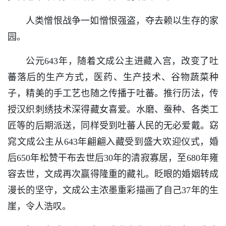
人类憎恨战争一如憎恨强盗，夺去赖以生存的家
园。
公元643年，随着文成公主进藏入宫，改变了吐
蕃落后的生产方式，医药、生产技术、谷物蔬菜种
子，精美的手工艺也随之传播于吐蕃。推行历法，传
授汉织刺绣技术深得藏女喜爱。水磨、蚕种、各类工
匠等的后期派送，同样受到吐蕃人民的无必爱戴。窈
窕文成公主从643年翩翩入藏受到盛大欢迎仪式，婚
后650年松赞干布去世后30年的清寂寡居，至680年雍
容去世，文成再次赢得隆重的藏礼。眨眼的婚姻转成
漫长的坚守，文成公主浓墨重彩描画了自己37年的生
崖，令人浩叹。