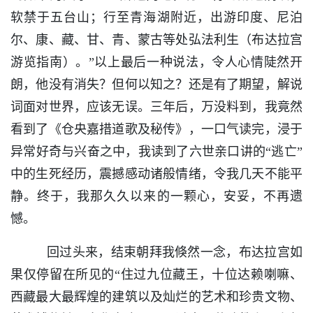
软禁于五台山；行至青海湖附近，出游印度、尼泊
尔、康、藏、甘、青、蒙古等处弘法利生（布达拉宫
游览指南）。”以上最后一种说法，令人心情陡然开
朗，他没有消失？但何以知之？还是有了期望，解说
词面对世界，应该无误。三年后，万没料到，我竟然
看到了《仓央嘉措道歌及秘传》，一口气读完，浸于
异常好奇与兴奋之中，我读到了六世亲口讲的“逃亡”
中的生死经历，震撼感动诸般情绪，令我几天不能平
静。终于，我那久久以来的一颗心，安妥，不再遗
憾。
回过头来，结束朝拜我倏然一念，布达拉宫如
果仅停留在所见的“住过九位藏王，十位达赖喇嘛、
西藏最大最辉煌的建筑以及灿烂的艺术和珍贵文物、