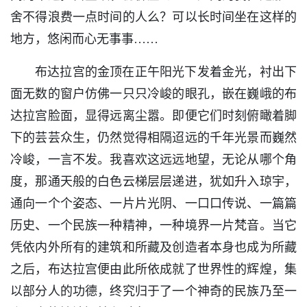
舍不得浪费一点时间的人么？可以长时间坐在这样的
地方，悠闲而心无事事……
布达拉宫的金顶在正午阳光下发着金光，衬出下
面无数的窗户仿佛一只只冷峻的眼孔，嵌在巍峨的布
达拉宫脸面，显得远离尘嚣。即便它们时刻俯瞰着脚
下的芸芸众生，仍然觉得相隔迢远的千年光景而巍然
冷峻，一言不发。我喜欢这远远地望，无论从哪个角
度，那通天般的白色云梯层层递进，犹如升入琼宇，
通向一个个姿态、一片片光阴、一口口传说、一篇篇
历史、一个民族一种精神，一种境界一片梵音。当它
凭依内外所有的建筑和所藏及创造者本身也成为所藏
之后，布达拉宫便由此所依成就了世界性的辉煌，集
以部分人的功德，终究归于了一个神奇的民族乃至一