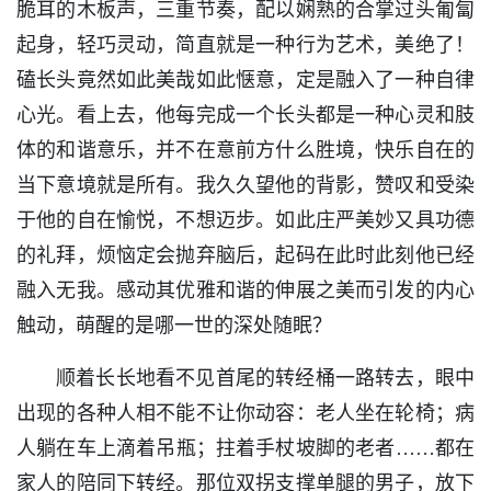
脆耳的木板声，三重节奏，配以娴熟的合掌过头匍匐
起身，轻巧灵动，简直就是一种行为艺术，美绝了！
磕长头竟然如此美哉如此惬意，定是融入了一种自律
心光。看上去，他每完成一个长头都是一种心灵和肢
体的和谐意乐，并不在意前方什么胜境，快乐自在的
当下意境就是所有。我久久望他的背影，赞叹和受染
于他的自在愉悦，不想迈步。如此庄严美妙又具功德
的礼拜，烦恼定会抛弃脑后，起码在此时此刻他已经
融入无我。感动其优雅和谐的伸展之美而引发的内心
触动，萌醒的是哪一世的深处随眠？
顺着长长地看不见首尾的转经桶一路转去，眼中
出现的各种人相不能不让你动容：老人坐在轮椅；病
人躺在车上滴着吊瓶；拄着手杖坡脚的老者……都在
家人的陪同下转经。那位双拐支撑单腿的男子，放下