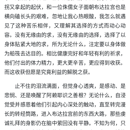
拐又拿起的起伏，和一位侏儒女子面朝布达拉宫也是
横向磕长头的艰难，忽地让我心热眼酸，我怎么就遇
见了这种苦乐相伴，又理解其选择的方式而动心动
容。没有无缘由的求，没有无缘由的选择，选择了以
身体贴紧大地的求，所为无论什么，注定要以身体做
为船筏去达目的。相比健康完好和年轻有利的祈求，
他们付出的体力精力，更大更辛苦，更应得到收获。
而这收获但愿是究竟利益的解脱之获。
止不住的泪流满面，但觉身心透爽，是感动、是
悲悯、还是唤醒了阿赖耶识之善根？无论什么，自浸
觉受并感恩着他们引起内心深处的触动，直至转完漫
长的转经筒路，进入布达拉宫前的东西大路，那些虔
诚礼拜的身影仍在脑中萦回没有平静。不知为何，只