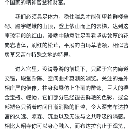
个国家的精神智慧和财富。
我们必须具足体力，稳住喘息才能仰望着群楼垒
砌、殿宇嵯峨的山顶，登上依山而上的云梯，达到这
座琼宇般的红山，漫喘中随意驻足看看坚实敦厚的花
岗岩墙体，刷红的松茸，平展的白玛草墙领，相似苫
房草又苫在特殊之地的特异。
进入宫里，没请导游的前提下，只顾于宫内廊道
交错，殿堂杂陈、空间曲折莫测的浏览。关注的是外
相庄严的佛像，柱身和梁仿上华丽的雕饰，巨大的鎏
金宝瓶、幢幡，它们部分已经褪去鲜艳的色彩，或全
部褪色只留着时间日渐消隐的旧淡，令人深觉布达拉
宫的久远、凉森、沉重以及无法与之共呼吸的隔感。
相比大昭寺你可以身心融入，而布达拉宫止于观览，