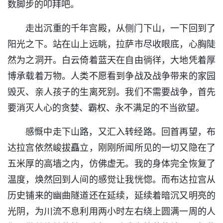
数脚步的叩拜吧。
走出沉重的千年宫殿，从侧门下山，一下回到了
阳光之下。站在山上远眺，拉萨市尽收眼底，心胸陡
然为之洞开。白云倚着蓝天在自由徜徉，大地凭着厚
博承载着万物。人类不愿看到争战及战争带来的家园
毁灭、亲人孩子的生离死别。我们不需要战争，首先
要消灭人心的贪婪、霸权、永不满足的不当欲望。
感慨中走下山路，又汇入转经路。回首再望，布
达拉宫依然峻拔矗立，刚刚所闻所见的一切又隐在了
五米厚的高墙之内，仿佛虚无。我的身体完全恢复了
温度，焕然回到人间的感觉让我恍惚。而布达拉宫从
历史铺来的幽曲隧道还在延续，延续着暗沉又明亮的
光阴，为川流不息利用两小时左右绕上圆满一周的人