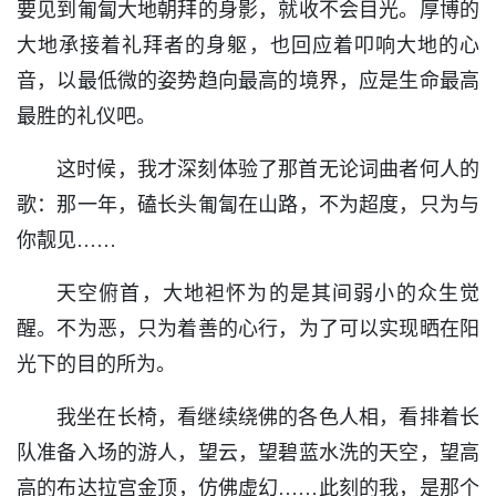
要见到匍匐大地朝拜的身影，就收不会目光。厚博的
大地承接着礼拜者的身躯，也回应着叩响大地的心
音，以最低微的姿势趋向最高的境界，应是生命最高
最胜的礼仪吧。
这时候，我才深刻体验了那首无论词曲者何人的
歌：那一年，磕长头匍匐在山路，不为超度，只为与
你靓见……
天空俯首，大地袒怀为的是其间弱小的众生觉
醒。不为恶，只为着善的心行，为了可以实现晒在阳
光下的目的所为。
我坐在长椅，看继续绕佛的各色人相，看排着长
队准备入场的游人，望云，望碧蓝水洗的天空，望高
高的布达拉宫金顶，仿佛虚幻……此刻的我，是那个