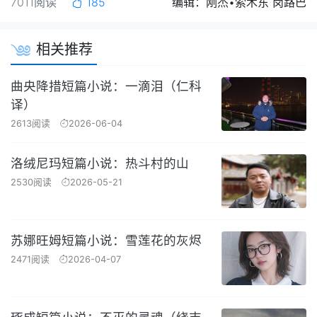
7011阅读
185
编辑：刚杰•索木东 岗路巴
相关推荐
曲央降措短篇小说：一滴泪（仁科
译）
2613阅读
2026-06-04
洛绒尼玛短篇小说：热斗村的山
2530阅读
2026-05-21
苏娜旺姆短篇小说：雪莲花的灰烬
2471阅读
2026-04-07