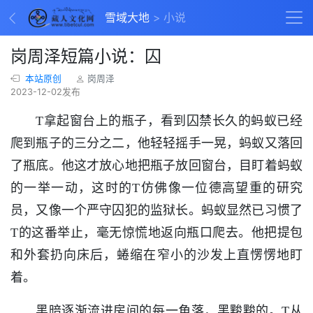
雪域大地
小说
岗周泽短篇小说：囚
本站原创
​岗周泽
2023-12-02发布
T
拿起窗台上的瓶子，看到囚禁长久的蚂蚁已经
爬到瓶子的三分之二，他轻轻摇手一晃，蚂蚁又落回
了瓶底。他这才放心地把瓶子放回窗台，目盯着蚂蚁
的一举一动，这时的
T
仿佛像一位德高望重的研究
员，又像一个严守囚犯的监狱长。蚂蚁显然已习惯了
T
的这番举止，毫无惊慌地返向瓶口爬去。他把提包
和外套扔向床后，蜷缩在窄小的沙发上直愣愣地盯
着。
黑暗逐渐流进房间的每一角落，黑黢黢的。T从