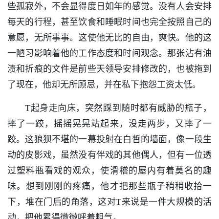
些孤寂外，不会显得度日如年的感觉。没有人会安排
每天的行程，甚至饮食和睡眠时间也完全按照自己的
意愿，无所事事。这使他无比的自由，爽快。他的这
一陋习影响着他的工作态度和时间观念。那张沾有油
渍和折痕的文件是前些天领导安排修改的，也被拖到
了现在，他却无所顾忌，并在私下抱怨工资太低。
T起身走向床，突然踩到随时都有威胁的瓶子，
摔了一跤，摇摇晃晃站起来，没走两步，又摔了一
跤。这狼狈不堪的一幕投射在白皙的墙面，像一段生
动的皮影戏，虽然没有伴戏的其他偶人，但有一位透
过塑料瓶看戏的观众，使滑稽的屋内有着莫名的趣
味。想到刚刚的疼痛，他才把那些瓶子稍稍收拾一
下，堆在门后的角落，这对T来说是一件大规模的活
动，把他累得微微呼着粗气。