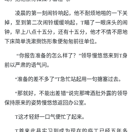
凌晨的第一刻闹铃响起，他不耐烦地啪的一下关
掉，至到第二次闹铃缓缓响起，T瞄了一眼床头的闹
钟，早上八点十五分，还有十五分，他才不情不愿地
下床简单洗漱捯饬形象便匆匆前往单位。
“你报告准备的怎么样了？”领导慢悠悠来到T身
前以严肃的语气问。
“准备的差不多了”T急忙站起用一句搪塞过去。
“那就好，不能出差错”说完那啤酒肚外露的领导
保持原来的姿势慢悠悠返回办公室。
T这才轻舒一口气便忙了起来。
T首来此县实习到成为现在的临工已经五年多