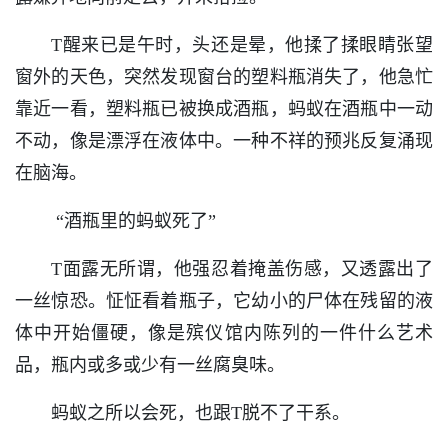
T醒来已是午时，头还是晕，他揉了揉眼睛张望
窗外的天色，突然发现窗台的塑料瓶消失了，他急忙
靠近一看，塑料瓶已被换成酒瓶，蚂蚁在酒瓶中一动
不动，像是漂浮在液体中。一种不祥的预兆反复涌现
在脑海。
“酒瓶里的蚂蚁死了”
T面露无所谓，他强忍着掩盖伤感，又透露出了
一丝惊恐。怔怔看着瓶子，它幼小的尸体在残留的液
体中开始僵硬，像是殡仪馆内陈列的一件什么艺术
品，瓶内或多或少有一丝腐臭味。
蚂蚁之所以会死，也跟T脱不了干系。