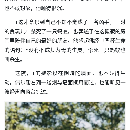
也不敢想象，他睡得很沉。
T这才意识到自己不知不觉成了一名凶手，一时
的贪玩儿中杀死了一只蚂蚁，也葬送了在这孤寂的房
间里陪伴自己的最好的朋友。他想起佛经中阐释生命
的语句：“没有不成其为母的生灵，杀死一只蚂蚁也
叫杀生。”
这夜，T的孤影投在阴暗的墙面，也不显得生
动。偶尔能看到一缕烟与墙面擦肩而过，也能听见一
波经声向窗台掠过。