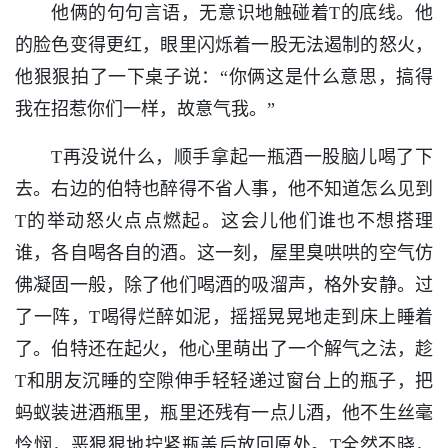
他俩的句句言语，无意识地触碰着T的底线。他
的脸色变得更红，眼里闪烁着一股无法遏制的怒火，
他狠狠拍了一下桌子说：“你俩这是什么意思，搞得
我在招惹你们一样，故意气我。”
T再没说什么，顺手拿起一瓶酒一股脑儿喝了下
去。右边的伯特也醉得不省人事，他不知道怎么见到
T的举动怒火点点燃起。这会儿他们谁也不想搭理
谁，各自喝各自的酒。这一刻，屋里臭哄哄的空气仿
佛凝固一般，除了他们喝酒的吸溜声，格外安静。过
了一阵，T喝得烂醉如泥，摇摇晃晃地走到床上睡着
了。伯特还在起火，他心里萌出了一个解气之法，趁
T和朋友沉睡的空隙伸手轻轻递过窗台上的瓶子，把
蚂蚁装进酒瓶里，瓶里还残有一点儿酒，他不生丝毫
怜悯，恶狠狠地拧紧瓶盖后放回原处。T全然不晓，