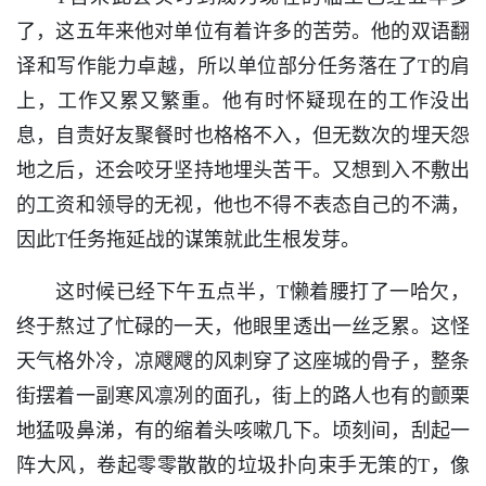
了，这五年来他对单位有着许多的苦劳。他的双语翻
译和写作能力卓越，所以单位部分任务落在了T的肩
上，工作又累又繁重。他有时怀疑现在的工作没出
息，自责好友聚餐时也格格不入，但无数次的埋天怨
地之后，还会咬牙坚持地埋头苦干。又想到入不敷出
的工资和领导的无视，他也不得不表态自己的不满，
因此T任务拖延战的谋策就此生根发芽。
这时候已经下午五点半，T懒着腰打了一哈欠，
终于熬过了忙碌的一天，他眼里透出一丝乏累。这怪
天气格外冷，凉飕飕的风刺穿了这座城的骨子，整条
街摆着一副寒风凛冽的面孔，街上的路人也有的颤栗
地猛吸鼻涕，有的缩着头咳嗽几下。顷刻间，刮起一
阵大风，卷起零零散散的垃圾扑向束手无策的T，像