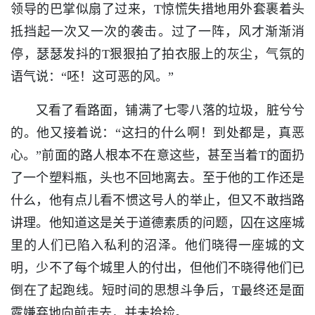
领导的巴掌似扇了过来，T惊慌失措地用外套裹着头
抵挡起一次又一次的袭击。过了一阵，风才渐渐消
停，瑟瑟发抖的T狠狠拍了拍衣服上的灰尘，气氛的
语气说：“呸！这可恶的风。”
又看了看路面，铺满了七零八落的垃圾，脏兮兮
的。他又接着说：“这扫的什么啊！到处都是，真恶
心。”前面的路人根本不在意这些，甚至当着T的面扔
了一个塑料瓶，头也不回地离去。至于他的工作还是
什么，他有点儿看不惯这号人的举止，但又不敢挡路
讲理。他知道这是关于道德素质的问题，囚在这座城
里的人们已陷入私利的沼泽。他们晓得一座城的文
明，少不了每个城里人的付出，但他们不晓得他们已
倒在了起跑线。短时间的思想斗争后，T最终还是面
露嫌弃地向前走去，并未拾捡。