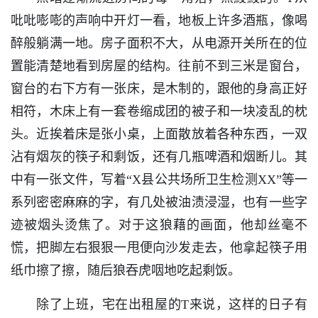
吡吡嘭嘭的声响中开灯一看，地板上许多酒瓶，像喝
醉般躺满一地。房子面积不大，从电源开关所在的位
置能清楚地看到房屋的结构。往前不到三米是窗台，
窗台的右下方有一张床，是木制的，跟他的身高正好
相符，木床上有一套卷缩成团的被子和一块凌乱的枕
头。近挨着床是张小桌，上面散放着各种东西，一双
沾有烟灰的筷子和剩饭，还有几瓶啤酒和烟断儿。其
中有一张文件，写着“X县公共场所卫生检测XX”等一
系列密密麻麻的字，有几处被油渍浸湿，也有一些字
迹被烟头烫焦了。对于这狼藉的画面，他却丝毫不
慌，把脚左右狠狠一甩便向沙发走去，他拿起筷子用
纸巾擦了擦，随后狼吞虎咽地吃起剩饭。
除了上班，宅在出租屋的T来说，这样的日子有