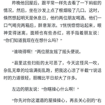
昨晚他回屋后，跟平常一样先去看了一下蚂蚁的
情况，然后，坐在沙发上点了根烟吸了几口。这时，
倏然想起明天是休息日，他约两位朋友喝酒。他们一
口气喝完两箱后，醉意渐浓。T恍恍惚惚站起来，眼
神变得迷离，面颊也有些赤红，将手指着朋友说：
“你们知道我现在在想什么吗？”
“谁晓得啊！”两位朋友摇了摇头便说。
“县里这些扫街的太可恶了，今天这怪风一吹，
杂乱无章的垃圾满街乱跑，把我这心凉了半截”T说话
时的力道很轻，胆魄比平日却大了许多。
左边的朋友说：“你瞎操心什么啊！”
“你先对你这邋遢的屋操操心，再去关心别的”右