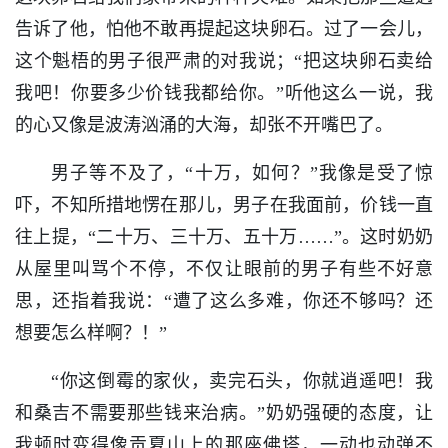
告诉了他，怕他不敢再提起这块卵石。过了一会儿，
这个魁梧的男子很严肃的对我说；“把这块卵石卖给
我吧！你要多少价钱我都给你。”听他这么一说，我
的心又像是波涛汹涌的大海，却张不开嘴巴了。
男子等不及了，“十万，如何？”我像是受了惊
吓，不知所措地愣在那儿，男子在我面前，价钱一直
往上提，“二十万、三十万、五十万……”。这时奶奶
从屋里叫骂个不停，不仅让眼前的男子有些不好意
思，还指着我说：“遭了这么多难，你还不够吗？还
想要怎么样啊？！”
“你这倒霉的家伙，卖完石头，你就逍遥吧！我
和桑吉不需要那些钱来治病。”奶奶强硬的态度，让
我顿时变得像贡夏山上的那座佛塔，一动也动弹不