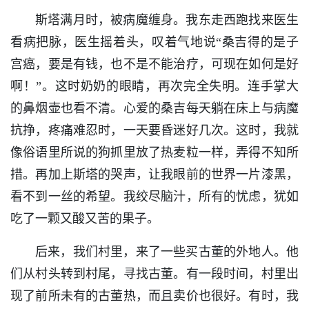
斯塔满月时，被病魔缠身。我东走西跑找来医生
看病把脉，医生摇着头，叹着气地说“桑吉得的是子
宫癌，要是有钱，也不是不能治疗，可现在如何是好
啊！”。这时奶奶的眼睛，再次完全失明。连手掌大
的鼻烟壶也看不清。心爱的桑吉每天躺在床上与病魔
抗挣，疼痛难忍时，一天要昏迷好几次。这时，我就
像俗语里所说的狗抓里放了热麦粒一样，弄得不知所
措。再加上斯塔的哭声，让我眼前的世界一片漆黑，
看不到一丝的希望。我绞尽脑汁，所有的忧虑，犹如
吃了一颗又酸又苦的果子。
后来，我们村里，来了一些买古董的外地人。他
们从村头转到村尾，寻找古董。有一段时间，村里出
现了前所未有的古董热，而且卖价也很好。有时，我