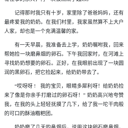
记得那时我只有十岁，家里除了爸爸妈妈，还有
最疼爱我的奶奶。在我们村里，我家虽然算不上大户
人家，却也是一个充满温馨的家。
有一天早晨，我准备去上学，奶奶嘱咐我，回来
帮她捡一块磨鼻烟的卵石。下午我回家时，在河滩上
寻找奶奶想要的卵石。正好，在我眼前出现了一块圆
润的黑卵石，把它捡起来，给奶奶带去了。
“哎呀呀 ! 我的宝贝，眼睛多犀利呀！给奶奶捡
来了像是你亲手打磨过的卵石呀！” 奶奶高兴地夸赞
我，在我的头上轻轻抚摸了几下，给了我一坨干肉般
的可口的酥油糌粑团。
奶奶磨了几天的鼻烟后，说用这块卵石磨鼻烟，