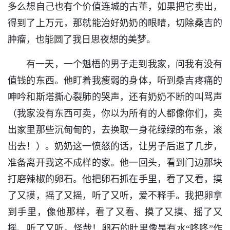
多么想自己也有个价值连城的古董，如果把它卖出，
得到了上万元，那就能治好奶奶的眼睛，切除桑吉的
肿瘤，也能圆了我日思夜想的美梦。
有一天，一个魁梧的男子走到我家，问我有没有
值钱的东西。他盯着我瘦弱的身体，听到桑吉疼痛的
呻吟和斯塔撕心裂肺的哭声，还有奶奶不断的叫骂声
（我家没有东西可卖，你以为所有的人都像你们，卖
出家里那些沉甸甸的，去换取一身花绿绿的布条，滚
出去！）。奶奶这一愤怒的话，让男子后退了几步，
准备离开我这不成样的家。他一回头，看到门边那块
打磨辣椒的卵石。他把卵石抓在手里，看了又看，摸
了又摸，摇了又摇，听了又听，爱不释手。我把卵拿
到手里，像他那样，看了又看、摸了又摸、摇了又
摇、听了又听。怪哉！卵石的肚里像是有水“咚咚”作