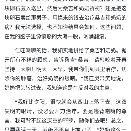
块卵石藏入塔里，然后为桑吉和奶奶祈祷？还是把这
块卵石卖给那男子，用换来的钱去治疗桑吉和奶奶的
病？我无法选择，也不知道结果会如何。这些问题，
在我的脑子里像愤怒的大海一般，汹涌翻滚。
仁旺喇嘛的话，我如实地讲给了桑吉和奶奶。抛
开所有不祥的顾虑，告诉桑吉“桑吉，请您咬着牙再
坚持一天啊！明天一大早，我带你们到县里治疗，切
除你的肿瘤，治好奶奶的眼睛。”我连哭带笑地说，
奶奶把头转过去，我知道这是在反对我的主意。
“我好比夕阳，很快就会从西山上落下去，这双
失明的眼睛，没必要开刀治疗。要是违背喇嘛的尊
言，我可背不起这深重的罪孽。随你们去吧！总之，
只要我活一天，就绝不再身上挨刀子。”奶奶这么一