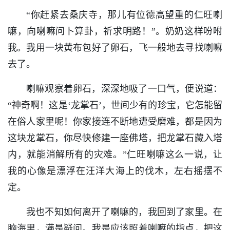
“你赶紧去桑庆寺，那儿有位德高望重的仁旺喇
嘛，向喇嘛问卜算卦，祈求明路！”。奶奶这样吩咐
我。我用一块黄布包好了卵石，飞一般地去寻找喇嘛
去了。
喇嘛观察着卵石，深深地吸了一口气，便说道：
“神奇啊！这是‘龙掌石’，世间少有的珍宝，它怎能留
在俗人家里呢！你家接连不断地遭受磨难，都是因为
这块龙掌石，你尽快修建一座佛塔，把龙掌石藏入塔
内，就能消解所有的灾难。”仁旺喇嘛这么一说，让
我的心像是漂浮在汪洋大海上的伐木，左右摇摆不
定。
我也不知如何离开了喇嘛的，我回到了家里。在
脑海里，满是疑问。我是应该照着喇嘛的指点，把这