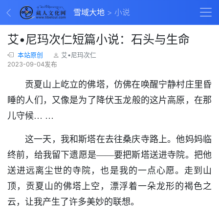
雪域大地
小说
艾•尼玛次仁短篇小说：石头与生命
本站原创
艾•尼玛次仁
2023-09-04发布
贡夏山上屹立的佛塔，仿佛在唤醒宁静村庄里昏
睡的人们，又像是为了降伏玉龙般的这片高原，在那
儿守候… …
这一天，我和斯塔在去往桑庆寺路上。他妈妈临
终前，给我留下遗愿是——要把斯塔送进寺院。把他
送进远离尘世的寺院，也是我的一点心愿。走到山
顶，贡夏山的佛塔上空，漂浮着一朵龙形的褐色之
云，让我产生了许多美妙的联想。