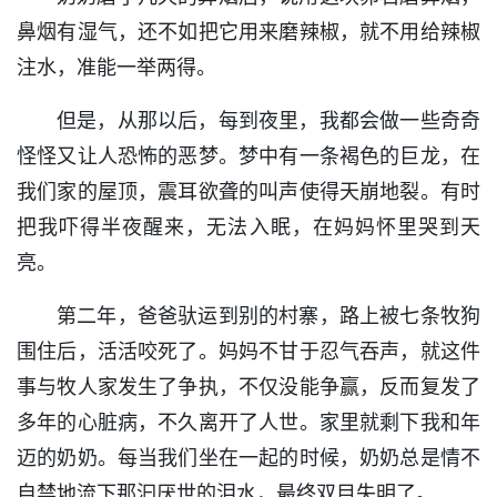
鼻烟有湿气，还不如把它用来磨辣椒，就不用给辣椒
注水，准能一举两得。
但是，从那以后，每到夜里，我都会做一些奇奇
怪怪又让人恐怖的恶梦。梦中有一条褐色的巨龙，在
我们家的屋顶，震耳欲聋的叫声使得天崩地裂。有时
把我吓得半夜醒来，无法入眠，在妈妈怀里哭到天
亮。
第二年，爸爸驮运到别的村寨，路上被七条牧狗
围住后，活活咬死了。妈妈不甘于忍气吞声，就这件
事与牧人家发生了争执，不仅没能争赢，反而复发了
多年的心脏病，不久离开了人世。家里就剩下我和年
迈的奶奶。每当我们坐在一起的时候，奶奶总是情不
自禁地流下那汩厌世的泪水，最终双目失明了。