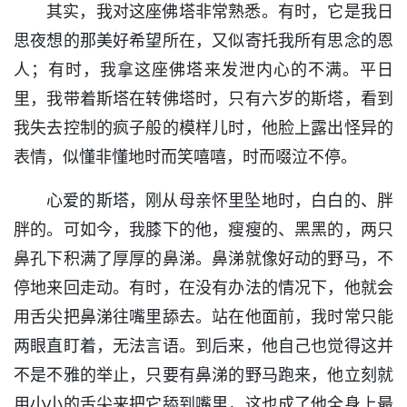
其实，我对这座佛塔非常熟悉。有时，它是我日
思夜想的那美好希望所在，又似寄托我所有思念的恩
人；有时，我拿这座佛塔来发泄内心的不满。平日
里，我带着斯塔在转佛塔时，只有六岁的斯塔，看到
我失去控制的疯子般的模样儿时，他脸上露出怪异的
表情，似懂非懂地时而笑嘻嘻，时而啜泣不停。
心爱的斯塔，刚从母亲怀里坠地时，白白的、胖
胖的。可如今，我膝下的他，瘦瘦的、黑黑的，两只
鼻孔下积满了厚厚的鼻涕。鼻涕就像好动的野马，不
停地来回走动。有时，在没有办法的情况下，他就会
用舌尖把鼻涕往嘴里舔去。站在他面前，我时常只能
两眼直盯着，无法言语。到后来，他自己也觉得这并
不是不雅的举止，只要有鼻涕的野马跑来，他立刻就
用小小的舌尖来把它舔到嘴里，这也成了他全身上最