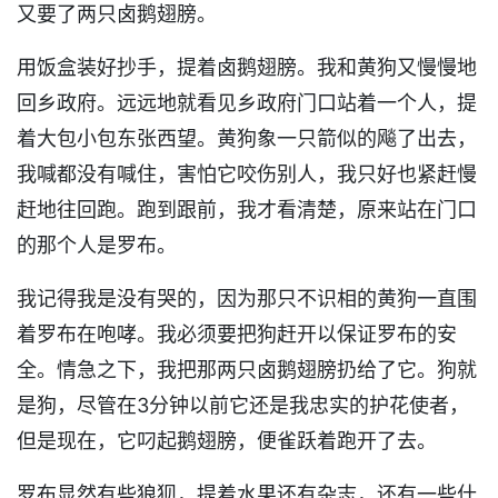
又要了两只卤鹅翅膀。
用饭盒装好抄手，提着卤鹅翅膀。我和黄狗又慢慢地
回乡政府。远远地就看见乡政府门口站着一个人，提
着大包小包东张西望。黄狗象一只箭似的飚了出去，
我喊都没有喊住，害怕它咬伤别人，我只好也紧赶慢
赶地往回跑。跑到跟前，我才看清楚，原来站在门口
的那个人是罗布。
我记得我是没有哭的，因为那只不识相的黄狗一直围
着罗布在咆哮。我必须要把狗赶开以保证罗布的安
全。情急之下，我把那两只卤鹅翅膀扔给了它。狗就
是狗，尽管在3分钟以前它还是我忠实的护花使者，
但是现在，它叼起鹅翅膀，便雀跃着跑开了去。
罗布显然有些狼狈，提着水果还有杂志，还有一些什