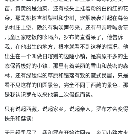
苗，黄黄的是油菜，还有枝头上挂着粉的白的红的花
朵，那是桃树杏树梨树和李树，炊烟袅袅升起在暮色
的村庄上空，隐约有狗吠声传来，还有母亲呼喊贪玩
儿童回家吃饭的吆喝声，罗布简直看呆了，他告诉
我，在他出生的地方，根本就看不到这样的情况。他
出生在一个叫做日喀则的边陲小镇，是高原不多的生
态保留极好的小镇。那里有着美丽的雪山和茂密的森
林，还有绿毯似的草原和错落有致的藏式民居，只是
看不见这样的田园景色，完全不同于西藏的景色。那
是我认识罗布以来他第二次侃侃而谈。
只有说起西藏，说起家乡，说起亲人，罗布才会变得
快乐和健谈!
天已经黑尽了，我和罗布开始往回走，乡间小路本来