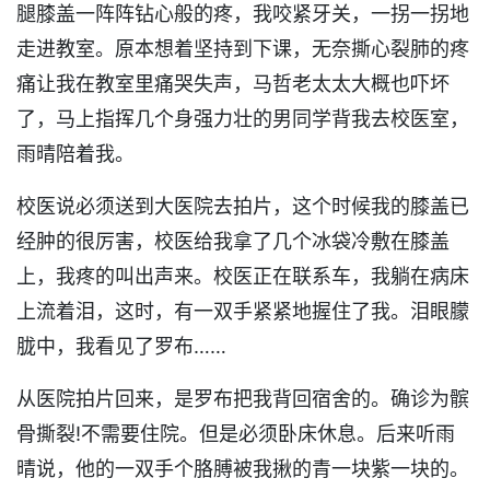
腿膝盖一阵阵钻心般的疼，我咬紧牙关，一拐一拐地
走进教室。原本想着坚持到下课，无奈撕心裂肺的疼
痛让我在教室里痛哭失声，马哲老太太大概也吓坏
了，马上指挥几个身强力壮的男同学背我去校医室，
雨晴陪着我。
校医说必须送到大医院去拍片，这个时候我的膝盖已
经肿的很厉害，校医给我拿了几个冰袋冷敷在膝盖
上，我疼的叫出声来。校医正在联系车，我躺在病床
上流着泪，这时，有一双手紧紧地握住了我。泪眼朦
胧中，我看见了罗布……
从医院拍片回来，是罗布把我背回宿舍的。确诊为髌
骨撕裂!不需要住院。但是必须卧床休息。后来听雨
晴说，他的一双手个胳膊被我揪的青一块紫一块的。