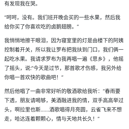
有发现我在哭。
“呵呵，没有。我们班开晚会买的一些水果，然后我
给你买了你喜欢吃的卤鹅翅膀。”
我悄悄地擦干眼泪，因为寝室里的灯是由楼下的阿姨
控制着开关，所以我让罗布把我扶到门口，我们俩一
起吃水果。我请求罗布为我再唱一遍《思乡》，他摇
了摇头，说:“今天是过节，那首歌才伤感，我另外给
你唱一首欢快的歌曲吧！“
然后他唱了一曲非常好听的敬酒歌给我听：“春雨要
下透，朋友请喝够，美酒融进我的情，双手高高举过
头，啊拉里也斯……酒歌唱得月亮圆，云雀飞来不想
走，哈达连着颗颗心，情与天地共长久！”