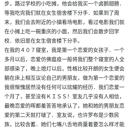
步，路过学校的小吃摊，他会给我买一个卤鹅翅膀．
等我吃完我们就在女生宿舍楼下分手．如果到了周
末，我们会去附近的小镇看场电影，看过电影我们就
在小摊上吃一碗重庆的小面，然后我们会散步回学
校．依旧是在女生宿舍楼下分手。
在我的４０７寝室，我是第一个恋爱的女孩子．一个
多月以后，恋爱仿佛瘟疫一般将我们整个寝室的人全
部感染了，晚上熄灯以后，性格比较开朗的女生便会
躺在床上相互议论自己的男朋友，做为第一个恋爱的
我很惭愧居然没有任何可以炫耀的经历．我们恋爱一
个月了，甚至没有ＫＩＳＳ！室友几乎没有人相信，
最晚恋爱的晖都羞答答地承认了，她和她的男朋友恋
爱的第二天就打啵了．室友说，也许罗布是少数民
族，比较含蓄．她们七嘴八舌地商量着要怎么样才能