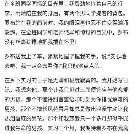
在全班同学同情的目光里，我费劲地拎着自己的行
李，雨晴陪在我的身后，有两个男同学提着的背包。
罗布站在我的面前时，我的眼泪再也忍不住变得汹涌
澎湃。在全班同学和老师诧异和惊讶的目光中，罗布
没有丝毫犹豫地把我搂在怀里!
罗布送我上了车，紧紧地握了握我的手，说:“安心地
去吧，我一定会去看你!”我只能够点点头。
在乡下实习的日子是无聊和极度寂寞的。我开始写日
记，我想念他，那个让我只见过三面便答应与他恋爱
的男孩，那个不懂得甜言蜜语却时刻为你排忧解难的
男孩，那个不擅长风花雪月却总是做出浪漫举动让我
热泪盈眶的男孩。那个和我恋爱只一个多月却似乎嵌
进我生命的男孩。实习三个月，我期待着罗布在我离