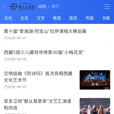
动态
娱乐
文化
生态
文学
教育
医药
传媒
书碟
第十届“青海湖·同宝山”拉伊演唱大赛启幕
2026-08-07
西藏5部少儿藏戏夺得第30届“小梅花奖”
2026-08-06
交响组曲《阿诗玛》首次亮相西藏
文化艺术节
2026-08-05
安多卫视“歌从草原来“文艺汇演录
制完成