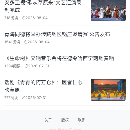
安多卫视“歌从草原来“文艺汇演录
制完成
718阅读
2026-08-04
青海同德将举办涉藏地区锅庄邀请赛 公告发布
1541阅读
2026-08-04
《生命树》交响音乐会将在德令哈西宁两地奏响
1394阅读
2026-07-31
话剧《青青的阿万仓》：医者仁心
映草原
777阅读
2026-07-31
关于
版权
联系
—— 平台公约 ——