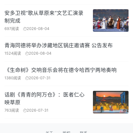
安多卫视“歌从草原来“文艺汇演录
制完成
697阅读
2026-08-04
青海同德将举办涉藏地区锅庄邀请赛 公告发布
1524阅读
2026-08-04
《生命树》交响音乐会将在德令哈西宁两地奏响
1380阅读
2026-07-31
话剧《青青的阿万仓》：医者仁心
映草原
763阅读
2026-07-31