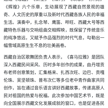
《辉煌》六个乐章，生动展现了西藏自然景观的雄
奇、人文历史的厚重以及新时代西藏各族人民的幸福
生活。演奏中，扎念琴、鹰笛、哔旺、西藏大号等西
藏特色乐器与交响组曲交相辉映，既保留了传统音乐
的纯净悠远，又赋予作品强烈的时代气息，勾勒出一
幅雪域高原生生不息的壮美画卷。
西藏自治区歌舞团负责人表示，《喜马拉雅》是团队
深入西藏民间采风、历时多年创作的成果，由丹增贡
布老师创意策划，汇集格来、扎西次旺、边巴、贡嘎
伦珠、吴坚顿珠、普布次仁等多位老中青作曲家共同
创作，旨在通过音乐语言讲好西藏故事，传递高原人
民对祖国的热爱与祝福。此次参加中国艺术节，既是
向全国展示西藏文化发展成就的窗口，也是促进各民