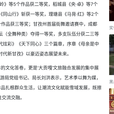
岭》等5个作品获二等奖，稻城县《央·卓》等7个
《同山行》斩获一等奖，理塘县《马背·红》等2个
个作品获三等奖；甘孜州首届街舞邀请赛中，成都
奖
坛（全舞种类）夺得一等奖，多支队伍分获二三等
代炫彩》《天下同心》三个篇章，序章《母亲是中
时代新甘孜》以豪迈姿态展望未来。
的文化答卷，更是‘大贡嘎’文旅融合发展的集中展
旅游局党组书记、局长刘洪表示，艺术季以舞为媒，
黑
创作品扎根群众生活，让潮流文化赋能雪域发展，既擦
往交流交融。