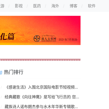
旅游
影视
医药
海外
博客
软件
热门排行
《感谢生活》入围北京国际电影节短视频单元
经典藏歌《向往神鹰》是写给飞行员的 您知道吗？
藏族诗人诺布朗杰参与水木年华新专辑歌曲填词