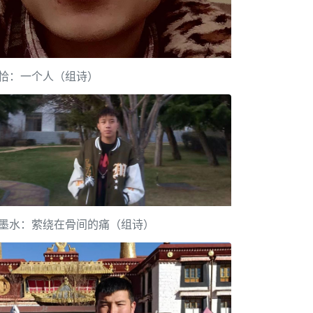
恰：一个人（组诗）
墨水：萦绕在骨间的痛（组诗）