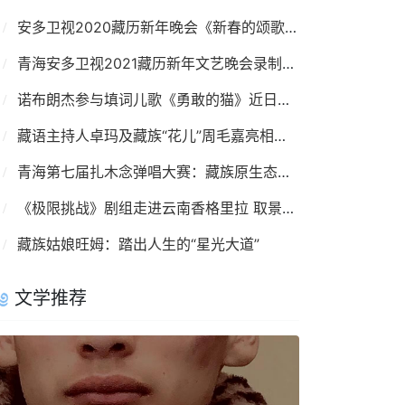
安多卫视2020藏历新年晚会《新春的颂歌》录制完成
青海安多卫视2021藏历新年文艺晚会录制完成
诺布朗杰参与填词儿歌《勇敢的猫》近日发布
藏语主持人卓玛及藏族“花儿”周毛嘉亮相青海卫视开播晚会
青海第七届扎木念弹唱大赛：藏族原生态音乐的盛宴
《极限挑战》剧组走进云南香格里拉 取景拍摄
藏族姑娘旺姆：踏出人生的“星光大道”
文学推荐