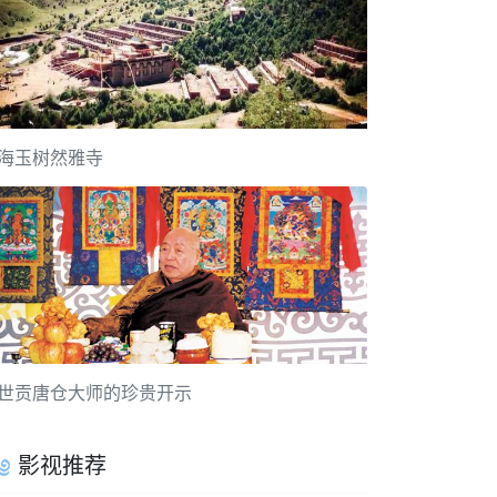
海玉树然雅寺
世贡唐仓大师的珍贵开示
影视推荐