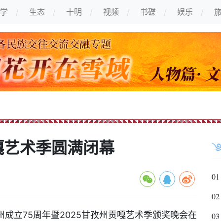
学
生态
十明
视频
书碟
娱乐
嘎艺术季圆满闭幕
01
02
成立75周年暨2025甘孜州贡嘎艺术季颁奖晚会在
03