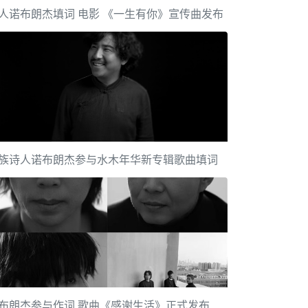
人诺布朗杰填词 电影 《一生有你》宣传曲发布
族诗人诺布朗杰参与水木年华新专辑歌曲填词
布朗杰参与作词 歌曲《感谢生活》正式发布