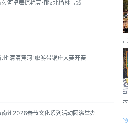
结久河卓舞惊艳亮相陕北榆林古城
青
南州“清清黄河”旅游带锅庄大赛开赛
六
南州2026春节文化系列活动圆满举办