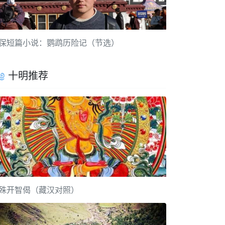
保短篇小说：鹦鹉历险记（节选）
十明推荐
殊开智偈（藏汉对照）