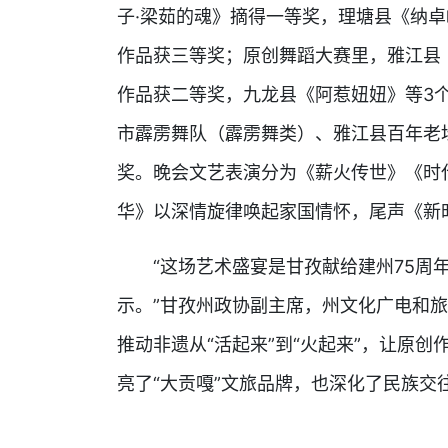
子·梁茹的魂》摘得一等奖，理塘县《纳卓
作品获三等奖；原创舞蹈大赛里，雅江县
作品获二等奖，九龙县《阿惹妞妞》等3
市霹雳舞队（霹雳舞类）、雅江县百年老
奖。晚会文艺表演分为《薪火传世》《时
华》以深情旋律唤起家国情怀，尾声《新
“这场艺术盛宴是甘孜献给建州75周年
示。”甘孜州政协副主席，州文化广电和
推动非遗从“活起来”到“火起来”，让原
亮了“大贡嘎”文旅品牌，也深化了民族交