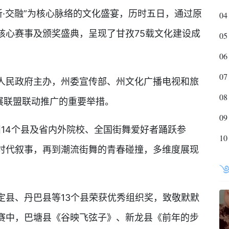
新·交融”为核心脉络的文化盛宴，历时五日，通过原
04
核心赛事及颁奖盛典，呈现了甘孜75载文化建设成
05
06
07
民政府主办，州委宣传部、州文化广播电视和旅
08
展联盟联动推广的重要举措。
09
14个县及省内外院校、全国街舞爱好者踊跃参
10
时代叙事，再到潮流街舞的青春碰撞，多维度展现
县、丹巴县等13个县荣获优秀组织奖，致敬默默
赛中，巴塘县《谷映飞弦子》、新龙县《前年的步