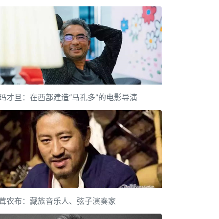
玛才旦：在西部建造“马孔多”的电影导演
茸农布：藏族音乐人、弦子演奏家