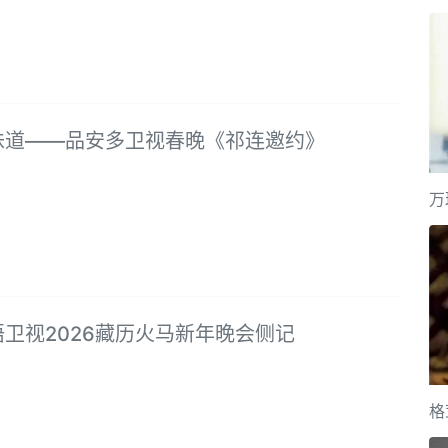
味道 ——品安多卫视春晚《祁连邀约》
万
卫视2026藏历火马新年晚会侧记
格