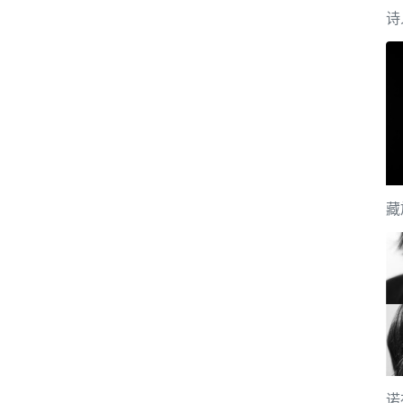
诗
藏
诺