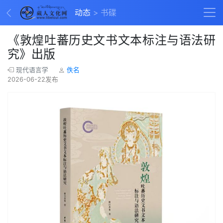
动态
书碟
《敦煌吐蕃历史文书文本标注与语法研
究》出版
现代语言学
佚名
2026-06-22发布