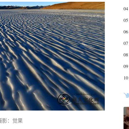
04
05
06
07
08
09
10
摄影：觉果