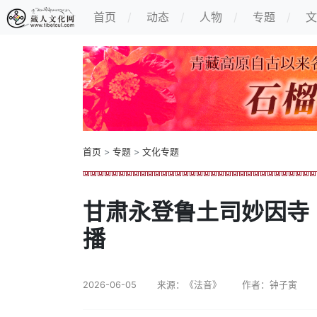
首页
动态
人物
专题
文
首页
>
专题
>
文化专题
甘肃永登鲁土司妙因寺
播
2026-06-05
来源：《法音》
作者：钟子寅