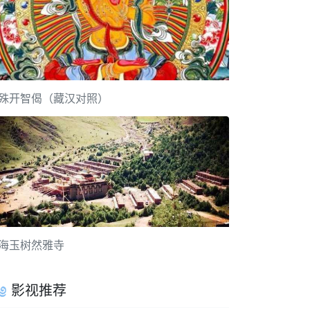
殊开智偈（藏汉对照）
海玉树然雅寺
影视推荐