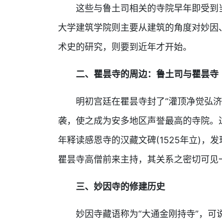
这些与鲁土司相关的寺院早年即受到
大学建筑学院则主要从建筑的角度对妙因
术史的研究，则要到近年才开始。
二、瞿昙寺的周边：鲁土司与瞿昙寺
明初宫廷在瞿昙寺封了“灌顶净觉弘济
袭，使之成为安多地区声誉最高的寺院。
年释读感恩寺的汉藏文碑(1525年立)
瞿昙寺高僧前来主持，其关系之密切可见
三、妙因寺的修建历史
妙因寺藏语称为“大通金刚持寺”，