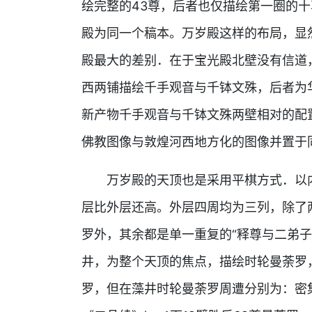
绘完整的43尊，后者也仅描绘第一圈的
殿为同一个稿本。万岁殿这样的布局，显
殿最大的差别．在于宝光殿北壁没有信道
西两铺描绘千手观音与千钵文殊，后者为
新产物千手观音与千钵文殊两壁相对的配
佛教图像与敦煌河西地方化的图像并置于
万岁殿的天顶也是采用平棋方式．以
层比外层还高。外层四周均为三列，除了
罗外，其余都是单一重复的“释尊与二弟子
井，为整个天顶的焦点，描绘时轮曼荼罗
罗，但在藻井时轮曼荼罗周遭分别为：密集