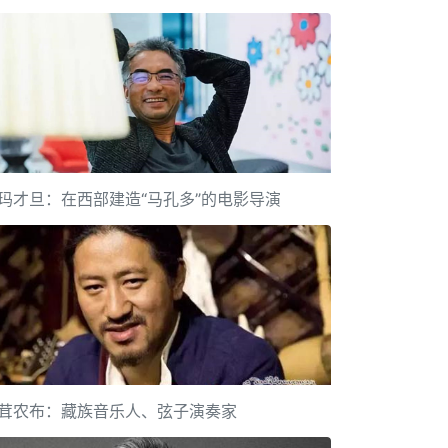
玛才旦：在西部建造“马孔多”的电影导演
茸农布：藏族音乐人、弦子演奏家