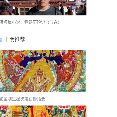
保短篇小说：鹦鹉历险记（节选）
十明推荐
轮金刚生起次第初修指要