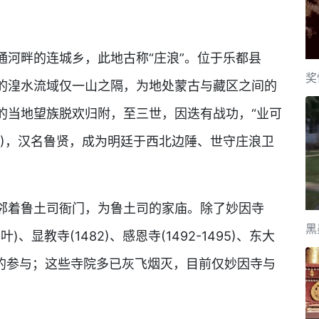
通河畔的连城乡，此地古称“庄浪”。位于乐都县
奖
的湟水流域仅一山之隔，为地处蒙古与藏区之间的
的当地望族脱欢归附，至三世，因迭有战功，“业可
447)，汉名鲁贤，成为明廷于西北边陲、世守庄浪卫
邻着鲁土司衙门，为鲁土司的家庙。除了妙因寺
黑
显教寺(1482)、感恩寺(1492-1495)、东大
家族的参与；这些寺院多已灰飞烟灭，目前仅妙因寺与
。