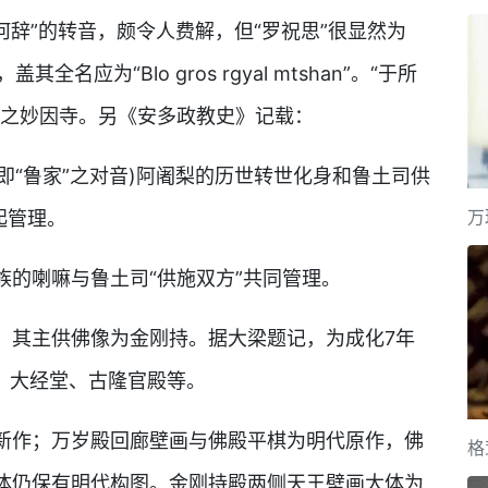
“何辞”的转音，颇令人费解，但“罗祝思”很显然为
其全名应为“Blo gros rgyal mtshan”。“于所
旁之妙因寺。另《安多政教史》记载：
(即“鲁家”之对音)阿阇梨的历世转世化身和鲁土司供
万
起管理。
族的喇嘛与鲁土司“供施双方”共同管理。
，其主供佛像为金刚持。据大梁题记，为成化7年
殿、大经堂、古隆官殿等。
新作；万岁殿回廊壁画与佛殿平棋为明代原作，佛
格
体仍保有明代构图。金刚持殿两侧天王壁画大体为