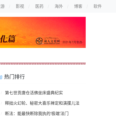
旅游
影视
医药
海外
博客
软件
热门排行
第七世贡唐仓活佛坐床盛典纪实
释拙火幻轮、秘密大喜乐禅定和演揲儿法
断法：能最快断除我执的‘极端’法门