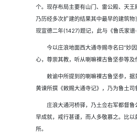
个。现存布局主要有山门、雷公殿、天王
乃历经多次扩建的结果其中最早的建筑物
现宣德二年(1427)题记，此与《鲁氏家
今以庄浪地面西大通寺赐寺名曰“妙
心，尊崇其教，听从喇嘛裸古鲁坚参等及
敕谕中所提到的喇嘛裸古鲁坚参，据景
黄谏所撰《敕赐大通寺记》，乃为鲁土司
庄浪大通河桥驿，乃土佥右军都督鲁
早成就，戒行甚谨，而人多敬慕之。比以
所。