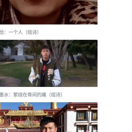
恰：一个人（组诗）
墨水：萦绕在骨间的痛（组诗）