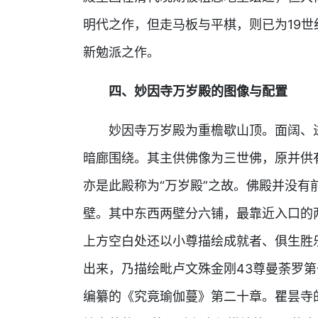
明代之作，但走马板与平棋，则已为19
新勉派之作。
四、妙因寺万岁殿的图像与配置
妙因寺万岁殿为重檐歇山顶。面阔、
暗廊围绕。其主供佛像为三世佛，原并供
亦是此殿称为“万岁殿”之故。佛殿并没
壁。其中东西两壁分六铺，最靠近入口的
上方空白处还以小尊描绘成就者、俱生胜
出来，乃描绘毗卢文殊金刚43尊曼荼罗
编纂的《究竟瑜伽蔓》第二十章。瞿昙寺