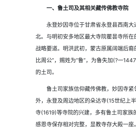
一、鲁土司及其相关藏传佛教寺院
永登妙因寺位于甘肃省永登县西南大
北。与明初安多地区最大寺院瞿昙寺所在
战略要道。明洪武初，蒙古原属阔端后裔
比周公”，赐姓为“鲁”，为鲁失加(?一1
的土司。
鲁土司家族信仰藏传佛教，妙因寺紧
外，永登及周边地区的朵达寺(15世纪上半叶)、
寺(1619)等寺院的兴建，多有鲁土司
感恩寺保存相对完整，显教寺存大殿一座