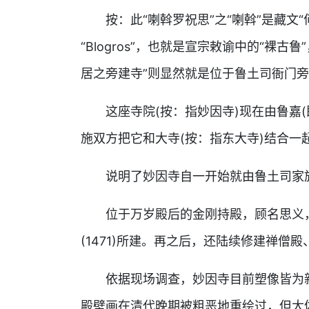
按：此“喇斡罗祝思”之“喇斡”是藏文
“Blogros”，也就是宣宗敕谕中的“裸古鲁”，盖
居之旁建寺”则显然就是位于鲁土司衙门
这座寺院(按：指妙因寺)现在由鲁嘉
施双方把它和大寺(按：指东大寺)结合一
说明了妙因寺自一开始就由鲁土司家
位于万岁殿后的金刚持殿，顾名思义
(1471)所建。再之后，还陆续修建禅僧
依据现场调查，妙因寺目前塑像皆为
殿壁画在清代晚期被粗恶地重绘过，但大