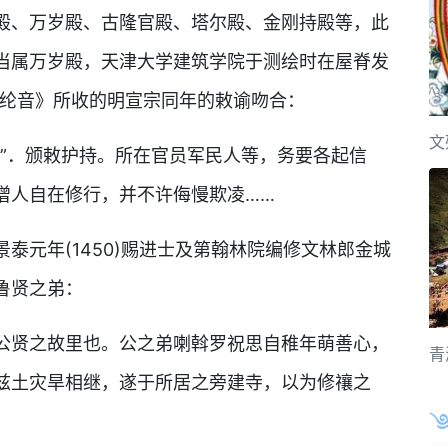
殿、万岁殿、古隆官殿、塔尔殿、金刚持殿等，此
当属万岁殿，天津大学建筑学院于测绘时在屋脊发
谱·纶音》所收的明宣宗同年的敕谕吻合：
文
因”．颁敕护持。所在官员军民人等，务要各起信
僧人自在修行，并不许侮慢欺凌……
泰元年(1450)赐进士及第翰林院编修文林郎金城
鲁贤之弟：
公贤之故里也。公之弟喇斡罗祝思自稚年萌善心，
青
兹土灾旱相继，遂于所居之旁建寺，以为修禳之