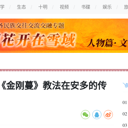
学
生态
十明
视频
书碟
娱乐
《金刚蔓》教法在安多的传
01
02
03