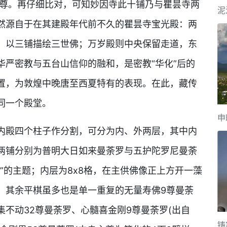
十尊。再仔细比对，可知妙因寺此十铺乃与瞿昙寺两
泥
然源自于在其建殿年代前不久的瞿昙寺宝光殿：两
，以三铺描绘三世佛；万岁殿则中央保留走道，东
华严密教与五台山信仰的融和，是密教“华化”后的
置，为敦煌中晚唐至西夏特有的表现。在此，藏传
同一个殿堂。
申
内殿四个柱子作分割，可分为内、外两层，其中内
两铺分别为普明大日如来曼荼罗与五护陀罗尼曼荼
”的主题；内层为8x8格，在主供佛像正上方开一藻
，其余平棋虽多也是单一重复的无量寿佛9尊曼荼
不动32尊曼荼罗、心髓喜金刚9尊曼荼罗(出自