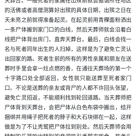
天葬台。一般死者的家属在出殡前就会邀请所在地区
的活佛或者高僧测算好出殡的具体日期，出殡之日在
天未亮之前就得准备起灵。在起灵前用青稞面粉洒出
一条尸体搬到家门口的白线，然后天葬师就会沿着白
线把尸体背出房门，直奔天葬台。最后，白线会找一
名与死者同年出生的人扫掉，这样是为了避免亡灵认
出回家的路。死者生前的所有的男性亲属和朋友在送
葬时手里会拿一炷点燃的香，在通往天葬场的第一个
十字路口处全部返回，女性就只能送葬至死者家门
口。不论是送葬的亲友或背尸的人都不许回头张望，
避免亡灵招返，不能顺利找到轮回道路。当天葬师把
尸体背到天葬台，会把尸体从白色布袋中搬出，结开
捆绑并用绳子把死者的脖子和大石块绑在一起，这样
做是为了不让秃鹫把尸体拉到别处。然后天葬师会用