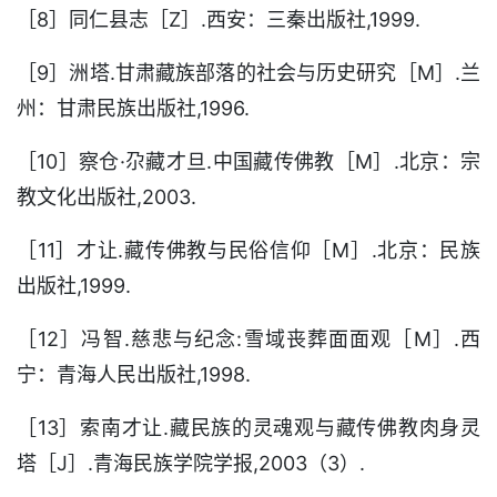
［8］同仁县志［Z］.西安：三秦出版社,1999.
［9］洲塔.甘肃藏族部落的社会与历史研究［M］.兰
州：甘肃民族出版社,1996.
［10］察仓·尕藏才旦.中国藏传佛教［M］.北京：宗
教文化出版社,2003.
［11］才让.藏传佛教与民俗信仰［M］.北京：民族
出版社,1999.
［12］冯智.慈悲与纪念:雪域丧葬面面观［M］.西
宁：青海人民出版社,1998.
［13］索南才让.藏民族的灵魂观与藏传佛教肉身灵
塔［J］.青海民族学院学报,2003（3）.