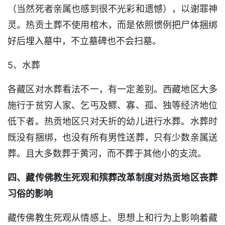
（当然死者亲属也感到很不光彩和遗憾），以谢罪神
灵。热贡土葬不使用棺木，而是依照惯例把尸体捆绑
好后埋入墓中，不立墓碑也不会扫墓。
5、水葬
各藏区对水葬看法不一，有一定差别。西藏地区大多
施行于贫穷人家、乞丐及鳏、寡、孤、独等经济地位
低下者。热贡地区只对夭折的幼儿进行水葬。水葬时
既没有捆绑，也没有所有男性送葬，只有少数亲属送
葬。且大多数葬于黄河，而不葬于其他小的支流。
四、藏传佛教生死观和殡葬改革制度对热贡地区丧葬
习俗的影响
藏传佛教生死观从情感上、思想上和行为上影响着藏