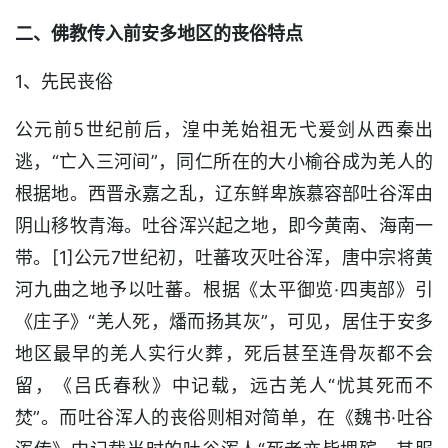
二、佛教传入前安多地区的丧俗特点
1、先民丧俗
公元前5世纪前后，湟中羌始祖无弋爰剑从西秦出
逃，“亡入三河间”，同仁所在的大小榆谷成为羌人的
根据地。西晋永嘉之乱，辽东鲜卑族慕容部吐谷浑由
阴山移牧青海。吐谷浑兴起之地，即今黄南、海南一
带。[1]公元7世纪初，吐蕃攻灭吐谷浑，唐中宗将黄
河九曲之地予以吐蕃。根据《太平御览·四夷部》引
《庄子》“羌人死，燔而扬其灰”，可见，居住于安多
地区最早的羌人实行火葬，死后甚至连骨灰都不会
留，《吕氏春秋》中记载，远古羌人“忧其死而不
焚”。而吐谷浑人的丧俗则相对简单，在《魏书·吐谷