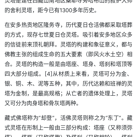
灵塔是建在西藏山南地区桑耶寺旁哈布山的寂护大师
的舍利灵塔，距今已有1300多年历史。
在安多热贡地区隆务寺，历代夏日仓活佛都采取塔葬
的方式，现存七世夏日仓灵塔。吸引着安多地区众多
的信徒前来顶礼朝拜。灵塔的构建和象征意义，都与
佛教主张的组成生命的五大要素（即风火水土空）相
合。灵塔的构造一般是由塔座、塔身、塔刹和塔顶等
四大部分组成。[4]从材质上来看，灵塔可分为金、
银、铜、木、泥等五种，其中，历代达赖和班禅的灵
塔为金制，是最高规格；从亡者的遗体处理上，灵塔
又可分为肉身塔和骨灰塔两种。
藏式佛塔称为“却登”，活佛灵塔则称之为“东丁”。藏
式灵塔在形制上一般由三部分构成：塔座（又称须弥