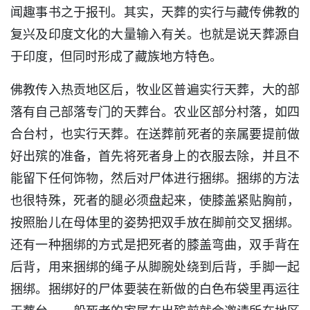
闻趣事书之于报刊。其实，天葬的实行与藏传佛教的
复兴及印度文化的大量输入有关。也就是说天葬源自
于印度，但同时形成了藏族地方特色。
佛教传入热贡地区后，牧业区普遍实行天葬，大的部
落有自己部落专门的天葬台。农业区部分村落，如四
合台村，也实行天葬。在送葬前死者的亲属要提前做
好出殡的准备，首先将死者身上的衣服去除，并且不
能留下任何饰物，然后对尸体进行捆绑。捆绑的方法
也很特殊，死者的腿必须盘起来，使膝盖紧贴胸前，
按照胎儿在母体里的姿势把双手放在脚前交叉捆绑。
还有一种捆绑的方式是把死者的膝盖弯曲，双手背在
后背，用来捆绑的绳子从脚腕处绕到后背，手脚一起
捆绑。捆绑好的尸体要装在新做的白色布袋里再运往