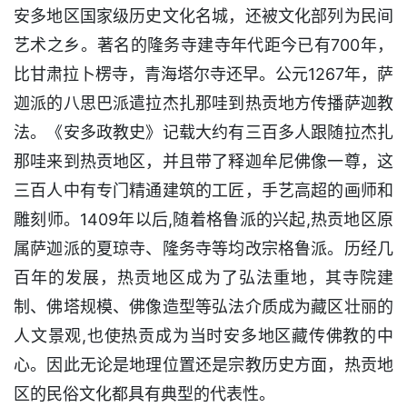
安多地区国家级历史文化名城，还被文化部列为民间
艺术之乡。著名的隆务寺建寺年代距今已有700年，
比甘肃拉卜楞寺，青海塔尔寺还早。公元1267年，萨
迦派的八思巴派遣拉杰扎那哇到热贡地方传播萨迦教
法。《安多政教史》记载大约有三百多人跟随拉杰扎
那哇来到热贡地区，并且带了释迦牟尼佛像一尊，这
三百人中有专门精通建筑的工匠，手艺高超的画师和
雕刻师。1409年以后,随着格鲁派的兴起,热贡地区原
属萨迦派的夏琼寺、隆务寺等均改宗格鲁派。历经几
百年的发展，热贡地区成为了弘法重地，其寺院建
制、佛塔规模、佛像造型等弘法介质成为藏区壮丽的
人文景观,也使热贡成为当时安多地区藏传佛教的中
心。因此无论是地理位置还是宗教历史方面，热贡地
区的民俗文化都具有典型的代表性。