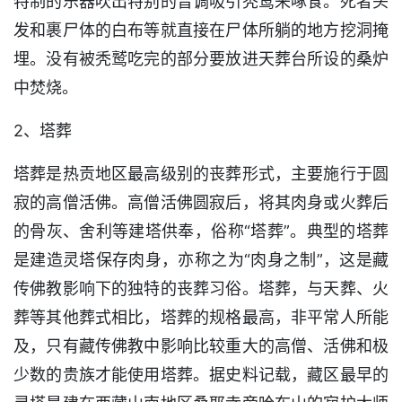
特制的乐器吹出特别的音调吸引秃鹫来啄食。死者头
发和裹尸体的白布等就直接在尸体所躺的地方挖洞掩
埋。没有被秃鹫吃完的部分要放进天葬台所设的桑炉
中焚烧。
2、塔葬
塔葬是热贡地区最高级别的丧葬形式，主要施行于圆
寂的高僧活佛。高僧活佛圆寂后，将其肉身或火葬后
的骨灰、舍利等建塔供奉，俗称“塔葬”。典型的塔葬
是建造灵塔保存肉身，亦称之为“肉身之制”，这是藏
传佛教影响下的独特的丧葬习俗。塔葬，与天葬、火
葬等其他葬式相比，塔葬的规格最高，非平常人所能
及，只有藏传佛教中影响比较重大的高僧、活佛和极
少数的贵族才能使用塔葬。据史料记载，藏区最早的