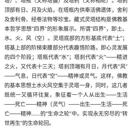
塔）、塔瓶（又称塔腹）及塔刹（又称相轮）。塔刹
顶部有日、月及火焰，在塔瓶内供奉活佛遗体，舍利
及舍利骨、经卷法物等珍宝。藏式灵塔结构是佛教基
本哲学思想“四界”的形象展示。所谓“四界”，即土、
水、火、风（空）。灵塔底部的方形基底代表“土”；
塔基上部的阶梯束腰部分代表趣悟阶路，即心灵发展
的四个阶段；塔瓶代表“水”；塔刹代表“火”——精进
之火，又代表十三天；塔刹顶端有月日，月代表“风”
——气息，日代表“空”——精神或灵气。这样，佛教
的基本思想土水火风空集于灵塔一身，同时，这几者
既统一又循环往复，象征着一个人从出生——生活
——死亡——精神（灵气）——出生——生活——死
亡——精神……的“生命之轮”中。实现永无穷尽的“转
世再生”的生命轮回。