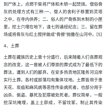
到尸体上，点燃干柴将尸体和木轿一起焚烧。僧俗骨
灰的处理方式有三种:一、僧人的舍利子移置到灵塔
之中，在寺内供养；二、俗人的尸骨拣到木制的小匣
里，挖土穴埋在地下，逢七则诵经纪念；三、留在葬
场或将骨灰与红土搅拌做成“骨擦”抛撒在山河中。[5]
4、土葬
土葬在藏族历史上曾十分盛行，后来随着人们丧葬观
念的改变，这一曾被人们尊崇的葬式成为了最低下的
葬法，遭到人们的鄙弃。在安多热贡地区隆务河沿岸
实行土葬。各村或部落均有集体坟地。土葬皆用于患
天花、炭疽和麻风病等恶性传染病死者，也部分用于
凶杀、偷盗、暴死及犯罪被处死者。葬仪简单，一般
挖深坑掩埋，盖上土即成，不留坟冢。制止其传染