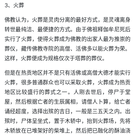
3、火葬
佛教认为，火葬是灵肉分离的最好方式，是灵魂离身
转世最纯洁、最便捷的方式。由于佛祖释伽牟尼死后
实行了火葬，使得火葬成为佛教的出家人最为推崇的
葬仪，藏传佛教寺院的高僧、活佛多以能火葬为荣。
这样，火葬便成为规格仅次于塔葬的葬仪。
但是在热贡地区并不是只有活佛或高僧大德才能实行
火葬，很多普通群众也可以采取火葬，火葬成为热贡
地区比较盛行的葬式之一。人刚去世后，停尸于堂
屋，然后根据亡者的生辰属相，请僧人卜算，给亡者
诵经超度，选择出殡的吉日，一般是三五天之内。出
殡时，尸体呈坐式，置于木轿中，抬到火葬场，先将
木轿放在已堆架好的柴堆上，然后把已融化的酥油浇