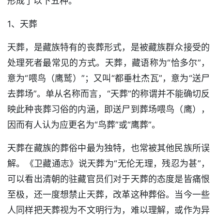
形成了以下五种。
1、天葬
天葬，是藏族特有的丧葬形式，是被藏族群众接受的
处理死者最常见的方式。天葬，藏语称为“恰多尔”，
意为“喂鸟（鹰鹫）”；又叫“都垂杜杰瓦”，意为“送尸
去葬场”。单从名称而言，“天葬”的称谓并不能确切反
映此种丧葬习俗的内涵，即送尸到葬场喂鸟（鹰），
因而有人认为应更名为“鸟葬”或“鹰葬”。
天葬在藏族的葬俗中最为独特，也常被其他民族所误
解。《卫藏通志》说天葬为“无伦无理，残忍为甚”，
可以看出清朝的驻藏官员们对于天葬的态度是皆痛恨
至极，还一度想禁止天葬，改革这种葬俗。当今一些
人同样把天葬视为不文明行为，难以理解，或作为异