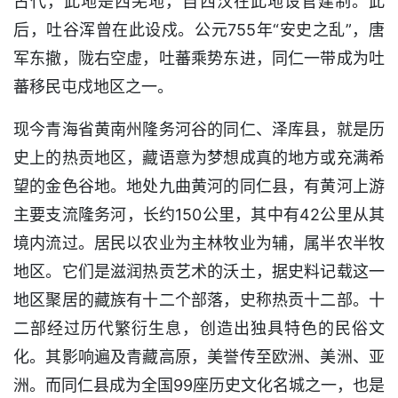
古代，此地是西羌地，自西汉在此地设官建制。此
后，吐谷浑曾在此设戍。公元755年“安史之乱”，唐
军东撤，陇右空虚，吐蕃乘势东进，同仁一带成为吐
蕃移民屯戍地区之一。
现今青海省黄南州隆务河谷的同仁、泽库县，就是历
史上的热贡地区，藏语意为梦想成真的地方或充满希
望的金色谷地。地处九曲黄河的同仁县，有黄河上游
主要支流隆务河，长约150公里，其中有42公里从其
境内流过。居民以农业为主林牧业为辅，属半农半牧
地区。它们是滋润热贡艺术的沃土，据史料记载这一
地区聚居的藏族有十二个部落，史称热贡十二部。十
二部经过历代繁衍生息，创造出独具特色的民俗文
化。其影响遍及青藏高原，美誉传至欧洲、美洲、亚
洲。而同仁县成为全国99座历史文化名城之一，也是