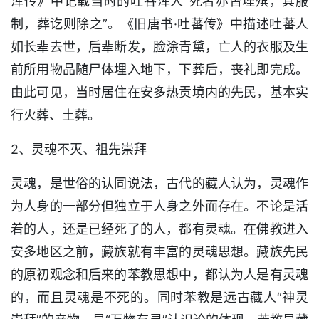
浑传》中记载当时的吐谷浑人“死者亦皆埋殡，其服
制，葬讫则除之”。《旧唐书·吐蕃传》中描述吐蕃人
如长辈去世，后辈断发，脸涂青黛，亡人的衣服及生
前所用物品随尸体埋入地下，下葬后，丧礼即完成。
由此可见，当时居住在安多热贡境内的先民，基本实
行火葬、土葬。
2、灵魂不灭、祖先崇拜
灵魂，是世俗的认同说法，古代的藏人认为，灵魂作
为人身的一部分但独立于人身之外而存在。不论是活
着的人，还是已经死了的人，都有灵魂。在佛教进入
安多地区之前，藏族就有丰富的灵魂思想。藏族先民
的原初观念和后来的苯教思想中，都认为人是有灵魂
的，而且灵魂是不死的。同时苯教是远古藏人“神灵