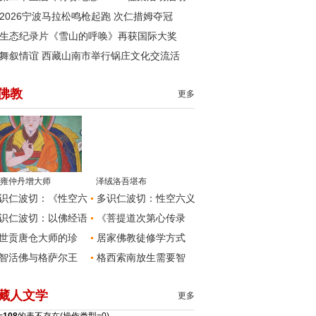
2026宁波马拉松鸣枪起跑 次仁措姆夺冠
生态纪录片《雪山的呼唤》再获国际大奖
舞叙情谊 西藏山南市举行锅庄文化交流活
佛教
更多
雍仲丹增大师
泽绒洛吾堪布
识仁波切：《性空六
多识仁波切：性空六义
识仁波切：以佛经语
《菩提道次第心传录
世贡唐仓大师的珍
居家佛教徒修学方式
智活佛与格萨尔王
格西索南放生需要智
藏人文学
更多