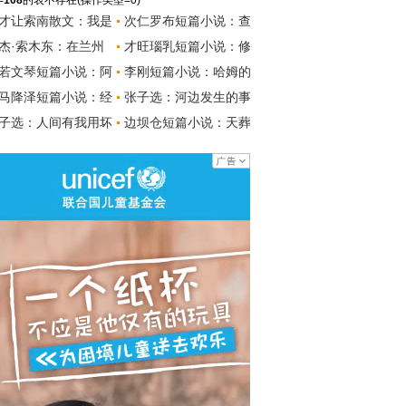
=
108
的表不存在(操作类型=0)
才让索南散文：我是
次仁罗布短篇小说：查
杰·索木东：在兰州
才旺瑙乳短篇小说：修
若文琴短篇小说：阿
李刚短篇小说：哈姆的
马降泽短篇小说：经
张子选：河边发生的事
子选：人间有我用坏
边坝仓短篇小说：天葬