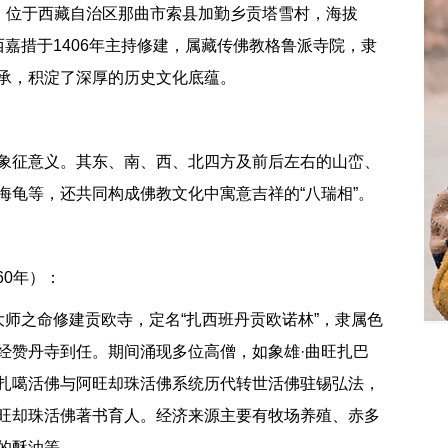
”，位于西藏自治区那曲市索县加勤乡贡塔雪村，海拔
西嘉措于1406年主持修建，属藏传佛教格鲁派寺院，隶
承，积淀了深厚的历史文化底蕴。
象征意义。其东、南、西、北四方及前后左右的山峦、
海龟等，还共同构成佛教文化中寓意吉祥的“八瑞相”。
60年）：
巴大师之命修建贡欧寺，定名“扎西班丹贡欧诺林”，隶属色
经赞丹寺到任。期间涌现多位高僧，如象雄·曲旺扎巴
扎噶活佛与阿旺却珠活佛系统历代转世活佛驻锡弘法，
旺却珠活佛著书育人。经济来源主要有牧场养殖、赤多
的酥油等。