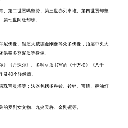
青、第二世贡噶坚赞、第三世赤列卓堆、第四世贡却坚
、第七世阿旺却珠。
牟尼佛像、银质大威德金刚像等众多佛像，顶层中央大
还供奉多尊泥质等身像。
尔》《丹珠尔》、多种材质书写的《十万松》《八千
作及40个转经筒。
镶珠宝灵塔等；法器包括多种钹、铃铛、宝瓶、酥油灯
关的罗刹女文物、九尖天杵、金刚镢等。