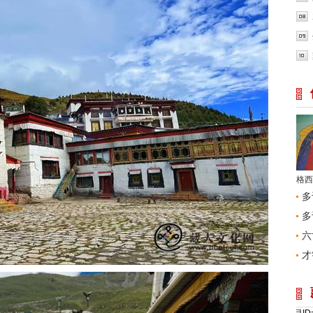
格西
多
多
六
才