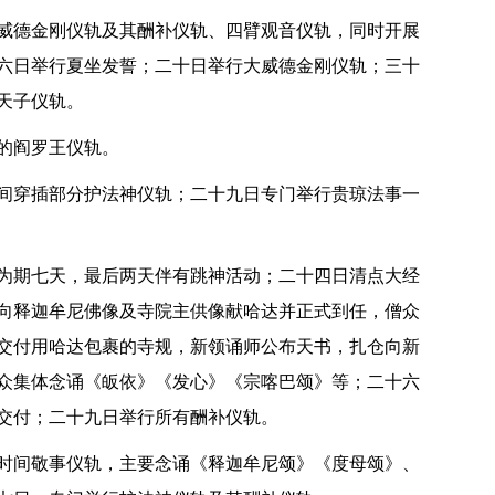
威德金刚仪轨及其酬补仪轨、四臂观音仪轨，同时开展
六日举行夏坐发誓；二十日举行大威德金刚仪轨；三十
天子仪轨。
的阎罗王仪轨。
间穿插部分护法神仪轨；二十九日专门举行贵琼法事一
为期七天，最后两天伴有跳神活动；二十四日清点大经
向释迦牟尼佛像及寺院主供像献哈达并正式到任，僧众
交付用哈达包裹的寺规，新领诵师公布天书，扎仓向新
众集体念诵《皈依》《发心》《宗喀巴颂》等；二十六
交付；二十九日举行所有酬补仪轨。
时间敬事仪轨，主要念诵《释迦牟尼颂》《度母颂》、