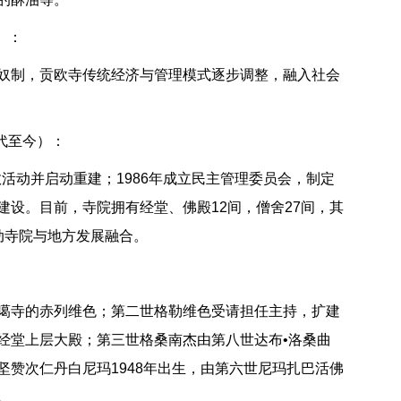
）：
奴制，贡欧寺传统经济与管理模式逐步调整，融入社会
年代至今）：
宗教活动并启动重建；1986年成立民主管理委员会，制定
建设。目前，寺院拥有经堂、佛殿12间，僧舍27间，其
动寺院与地方发展融合。
噶寺的赤列维色；第二世格勒维色受请担任主持，扩建
经堂上层大殿；第三世格桑南杰由第八世达布•洛桑曲
坚赞次仁丹白尼玛1948年出生，由第六世尼玛扎巴活佛
。