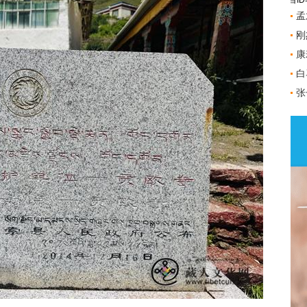
栏目ID
孟
刚
康
白
张