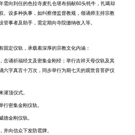
年需向到任的色拉寺麦扎仓堪布捐献60头牦牛，扎噶却
权。设多种执事，如纠察僧监督教规，领诵师主持宗教
设管事者及助手，需定期向寺院缴纳收入等。
有固定仪轨，承载着深厚的宗教文化内涵：
，念诵祈福经文及密集金刚经；举行吉祥天母仪轨及其
诵六字真言十万次，同步举行为期七天的观世音菩萨仪
来灌顶仪式。
举行密集金刚仪轨。
威德金刚仪轨。
，并向信众下发防雹牌。