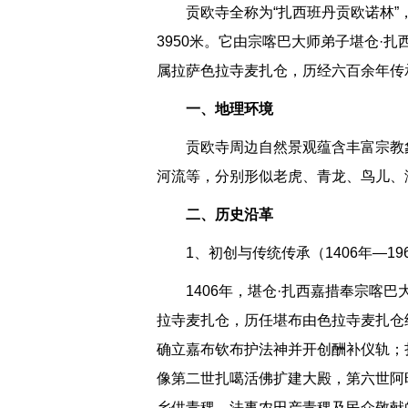
贡欧寺全称为“扎西班丹贡欧诺林
3950米。它由宗喀巴大师弟子堪仓·扎
属拉萨色拉寺麦扎仓，历经六百余年传
一、地理环境
贡欧寺周边自然景观蕴含丰富宗教
河流等，分别形似老虎、青龙、鸟儿、
二、历史沿革
1、初创与传统传承（1406年—19
1406年，堪仓·扎西嘉措奉宗喀
拉寺麦扎仓，历任堪布由色拉寺麦扎仓
确立嘉布钦布护法神并开创酬补仪轨；
像第二世扎噶活佛扩建大殿，第六世阿
乡供青稞、法事农田产青稞及民众敬献