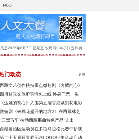
NGO
天是2026年8月7日 星期五 农历丙午年(马) 五月初二
热门动态
更多
西藏文艺创作扶持重点微短剧《奔腾的心》
四川甘孜文旅IP表情包上线 终身门票一生
《达娃的初心》入围第五届香港紫荆花电影
微短剧《去桃花盛开的地方2》在西藏林芝
“三驾马车”拉动西藏那曲特色产品“走出
西藏自治区运动员在多项马拉松比赛中斩获
第二十五届环青赛纪念LOGO征集活动启动