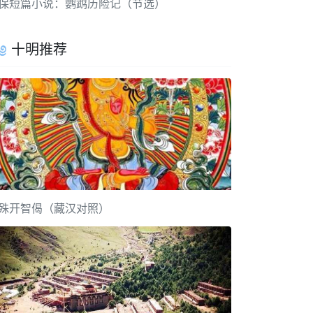
保短篇小说：鹦鹉历险记（节选）
十明推荐
殊开智偈（藏汉对照）