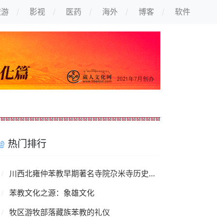
旅游
影视
医药
海外
博客
软件
热门排行
川西北雍仲苯教早期著名寺院尕米寺历史与现状述略
苯教文化之源：象雄文化
牧区游牧部落藏族苯教的礼仪