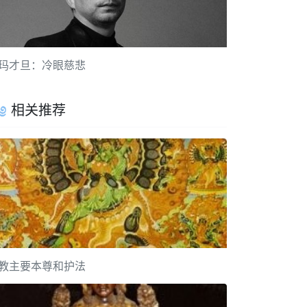
玛才旦：冷眼慈悲
相关推荐
教主要本尊和护法