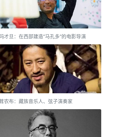
玛才旦：在西部建造“马孔多”的电影导演
茸农布：藏族音乐人、弦子演奏家