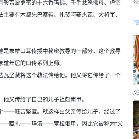
公
般若波罗蜜的十六香玛佛、千手忿怒佛母、虚空
法主要有木都先巴察辊、扎赞阿赛杰瓦、大将军、
是象雄口耳传授中秘密教导的一部分。这个教导
象雄年居的口传系列上师。
瓦坚藏将这个教法传给他。他又将它传给了一个
文
他又传给了自己的儿子祖颇南甲。
——旺吉坚藏。就这样由父亲传给儿子，经过了
——藏扎——玛洛——章松俄甲，因此它被称为“父