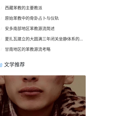
西藏苯教的主要教派
原始苯教中的骨卦占卜与仪轨
安多南部地区苯教源流简述
夏扎瓦建立的大圆满三年闭关坐静体系的介绍
甘南地区的苯教源流考略
文学推荐