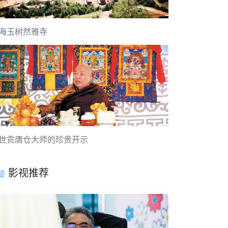
海玉树然雅寺
世贡唐仓大师的珍贵开示
影视推荐