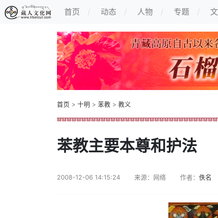
首页
动态
人物
专题
文
首页
>
十明
>
苯教
>
教义
苯教主要本尊和护法
2008-12-06 14:15:24
来源：网络
作者：
佚名