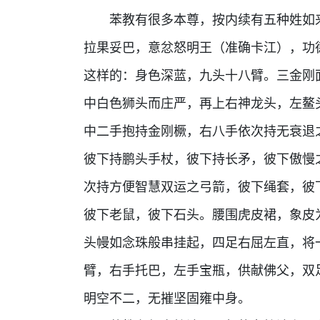
苯教有很多本尊，按内续有五种姓如来
拉果妥巴，意忿怒明王（准确卡江），功
这样的：身色深蓝，九头十八臂。三金刚
中白色狮头而庄严，再上右神龙头，左鳌
中二手抱持金刚橛，右八手依次持无衰退
彼下持鹏头手杖，彼下持长矛，彼下傲慢
次持方便智慧双运之弓箭，彼下绳套，彼
彼下老鼠，彼下石头。腰围虎皮裙，象皮
头幔如念珠般串挂起，四足右屈左直，将
臂，右手托巴，左手宝瓶，供献佛父，双
明空不二，无摧坚固雍中身。