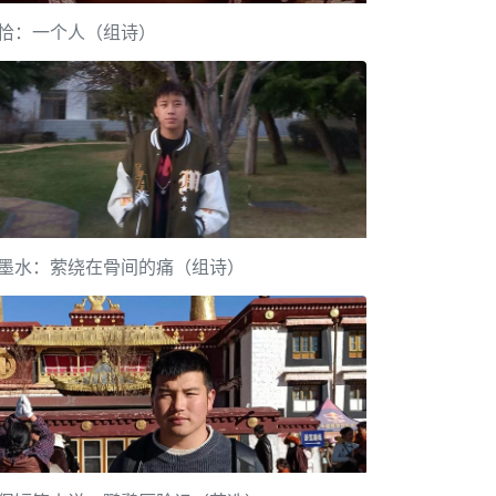
恰：一个人（组诗）
墨水：萦绕在骨间的痛（组诗）