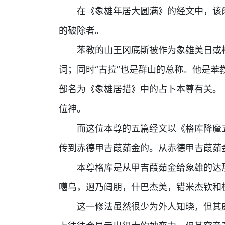
在《象雄年居大圆满》的经文中，该阔
的破除者。
苯教的山王冈底斯被作为象雄美日或格
词；同时“古拉”也是群山的总称。他是
部名为《象雄居措》中的占卜本尊有关。《
位神。
而这位本尊的五篇经文以《格库降魔五
传到赤德甲吉葭茹金的。从赤德甲吉葭茹
本尊格库是从甲吉葭茹金给象雄的达那
噶乌，迥乃阔朋，什巴杰美，错米杰钦和
这一修法虽然很少为外人知晓，但其威