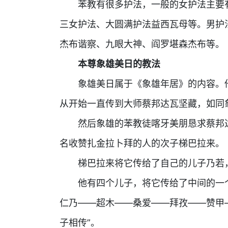
苯教有很多护法，一般的女护法主要有
三女护法、大圆满护法益西瓦母等。男护
杰布谐察、九眼大神、阎罗堪森杰布等。
本尊象雄美日的教法
象雄美日属于《象雄年居》的内容。他
从开始一直传到大师蔡邦达瓦坚藏，如同
然后象雄的苯教徒喀牙美朋恳求蔡邦达
名收赞扎金拉卜拜的人的次子梯巴拉来。
梯巴拉来将它传给了自己的儿子乃若，
他有四个儿子，将它传给了中间的一个
仁乃——超木——桑爱——拜孜——赞甲
子相传”。