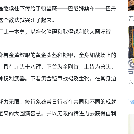
继续往下传给了顿坚藏——巴尼拜桑布——巴丹
青
这个教法就兴旺了起来。
此一本尊，以净化障碍和取得锐利的大圆满智
着金黄耀眼的黄金头盔和铠甲，全身如战场上的
，具有九头十八臂，下首为金刚首，上皆为兽头，
种锐利武器。下着黄金铠甲战裙及金靴，在其身边
六
力无限。修行象雄美日行者在共同和不同的成就
至高的大圆满智慧。并以无限的精进力去获得自利