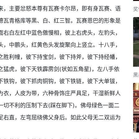
，主要忿怒本尊有瓦赛卡尔昂，即有身瓦赛、语
奖
德瓦青格库等黑、白、红三智。瓦赛恩巴的形象是
面右白左红中蓝色傲慢相，彼上右虎头，左豹头，
头，中鹏头，红黄色头发旋聚向上竖立。十八手，
之胜利幢，彼下持宝剑，彼下持斧，彼下持经幡，
之猛虎，彼下天铁霹雳剑(状如五角星)，左八手依
黑
下铁钩，彼下抓肉铜钩，彼下铁链，彼下大单钹，
为衣，人皮为带，六种骨饰庄严具足，干湿新鲜人
一切不利的压制下去(踩在脚下)。佛母绿色一面二
足右直，左弯屈绕佛父身后。如此父母无二双运为