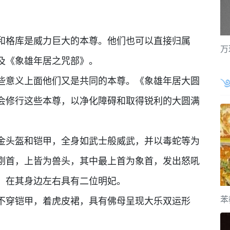
格库是威力巨大的本尊。他们也可以直接归属
万
及《象雄年居之咒部》。
意义上面他们又是共同的本尊。《象雄年居大圆
会修行这些本尊，以净化障碍和取得锐利的大圆满
头盔和铠甲，全身如武士般威武，并以毒蛇等为
刚首，上皆为兽头，其中最上首为象首，发出怒吼
，在其身边左右具有二位明妃。
苯
穿铠甲，着虎皮裙，具有佛母呈现大乐双运形