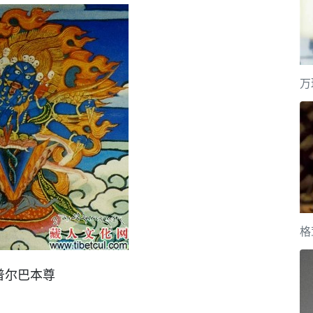
万
格
普尔巴本尊