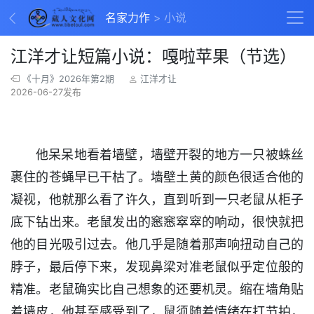
名家力作
小说
江洋才让短篇小说：嘎啦苹果（节选）
《十月》2026年第2期
江洋才让
2026-06-27发布
他呆呆地看着墙壁，墙壁开裂的地方一只被蛛丝
裹住的苍蝇早已干枯了。墙壁土黄的颜色很适合他的
凝视，他就那么看了许久，直到听到一只老鼠从柜子
底下钻出来。老鼠发出的窸窸窣窣的响动，很快就把
他的目光吸引过去。他几乎是随着那声响扭动自己的
脖子，最后停下来，发现鼻梁对准老鼠似乎定位般的
精准。老鼠确实比自己想象的还要机灵。缩在墙角贴
着墙皮，他甚至感受到了，鼠须随着情绪在打节拍，