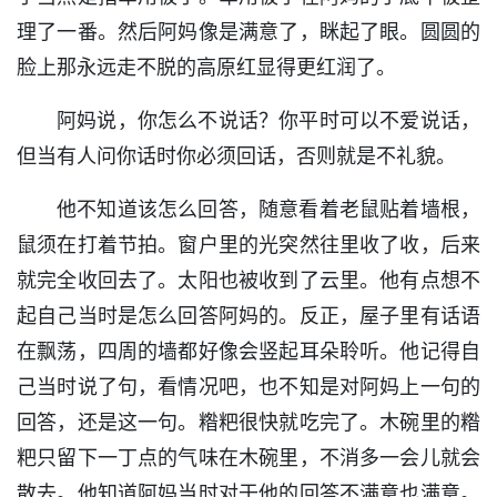
理了一番。然后阿妈像是满意了，眯起了眼。圆圆的
脸上那永远走不脱的高原红显得更红润了。
阿妈说，你怎么不说话？你平时可以不爱说话，
但当有人问你话时你必须回话，否则就是不礼貌。
他不知道该怎么回答，随意看着老鼠贴着墙根，
鼠须在打着节拍。窗户里的光突然往里收了收，后来
就完全收回去了。太阳也被收到了云里。他有点想不
起自己当时是怎么回答阿妈的。反正，屋子里有话语
在飘荡，四周的墙都好像会竖起耳朵聆听。他记得自
己当时说了句，看情况吧，也不知是对阿妈上一句的
回答，还是这一句。糌粑很快就吃完了。木碗里的糌
粑只留下一丁点的气味在木碗里，不消多一会儿就会
散去。他知道阿妈当时对于他的回答不满意也满意。