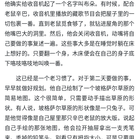
他确实给收音机起了一个名字叫布朵。有时候，配合
老鼠辛巴，收音机里播放的藏歌节目会把屋子里的一
切包裹一番。直到老鼠觅食够了，就钻进屋角的那个
他嘴巴大的洞里。然后，他会关闭收音机，动嘴将自
己要做的事复述一遍。这些事大多是在睡觉时躺在床
上想好的。只要翻一个身，木床便会在自己的身子底
下咯吱咯吱地叫唤一番。
这已经是一个老习惯了。对于第二天要做的事，
早早就做好规划。他自己绘制了一个坡格萨尔草原的
简易地图。这个很简单，只需要动手描出草原的形
状。有人说，坡格萨尔草原的形状像是一只兔子。可
是他觉得像是自己屋里那只辛巴老鼠的放大版。说起
自己手绘的那张地图，他会拉开抽屉拿出一支秃笔
来。秃掉的铅笔头。别看只有拇指大小，可是只要用