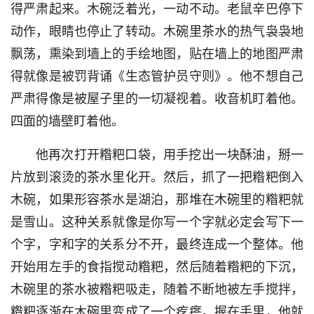
得严肃起来。木碗泛着光，一动不动。老鼠辛巴停下
动作，眼睛也停止了转动。木碗里茶水的热气袅袅地
飘荡，熏染到墙上的手绘地图，贴在墙上的地图严肃
得就像是被罚背诵《生态管护员守则》。他不想自己
严肃得像是被屋子里的一切凝视着。收音机盯着他。
四面的墙壁盯着他。
他再次打开糌粑口袋，用手挖出一块酥油，掰一
片放到滚烫的茶水里化开。然后，抓了一把糌粑倒入
木碗，如果形容茶水是湖泊，那堆在木碗里的糌粑就
是雪山。这种关系就像是你写一个字就必定会写下一
个字，字和字的关系分不开，最终连成一个整体。他
开始用左手的食指搅动糌粑，然后随着糌粑的下沉，
木碗里的茶水被糌粑吸走，随着不断地被左手搅拌，
糌粑逐渐在木碗里变成了一个疙瘩。握在手里，他就