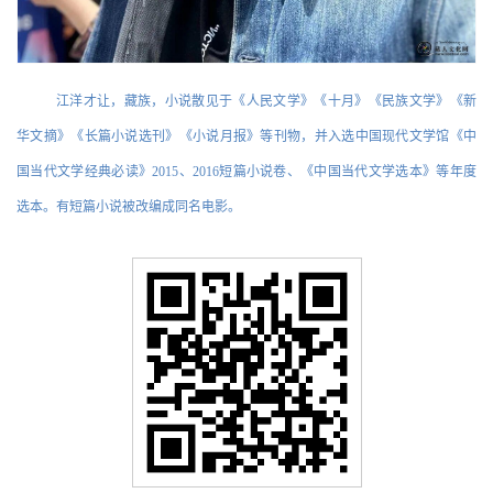
江洋才让，藏族，小说散见于《人民文学》《十月》《民族文学》《新
华文摘》《长篇小说选刊》《小说月报》等刊物，并入选中国现代文学馆《中
国当代文学经典必读》2015、2016短篇小说卷、《中国当代文学选本》等年度
选本。有短篇小说被改编成同名电影。