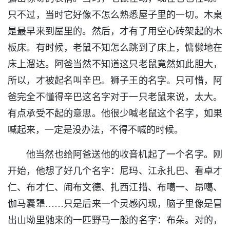
只不过，当时它好像不怎么熟悉屋子里的一切。木桌
是最早来到屋里的。然后，才有了用空心砖架起的木
板床。有时候，老鼠不知怎么跳到了床上，慵懒地在
床上溜达。阿爸当然不知道这只老鼠竟然如此胆大，
所以，才被起名叫辛巴。狮子王的名字。只可惜，阿
爸完全不懂得辛巴这名字对于一只老鼠来说，太大。
有点承受不起的意思。他很少喊老鼠这个名字，如果
喊起来，一定是没办法，不得不喊的时候。
他当然也给阿爸送他的收音机起了一个名字。刚
开始，他想了好几个名字：尼玛、江永扎巴、看卓才
仁、布才仁、闹布文德、扎西江措、布噶一、昂噶、
伽马囊犟……只是后来一个灵感闪现，脑子里像是冒
出山坳里驰来的一匹野马一般的名字：布朵。对的，