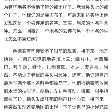
为有些地名不像他了解的那个样子。老鼠鼻头上的那
个村子，他标记的是囊古布子，可后来到达实地上他
发现这是一个被弃用的名字。其实，后来的地名叫念
冲。怎么一回事？一个地名的丢弃与另一个地名的生
长怎么不通知他？
他确实有些接受不了眼前的现实。接下来，他开
始逐一把自己知道的地名填上去：绕吾扑、匝西库
巴、嘎羊烔、缠个、扎烔高阳、本达、差吾拉，当
然，不能少了老鼠的鼻头村念冲，还有，他记得自己
最后写完全部地名时手都抽筋了，他把拇指铅笔收回
到木桌的抽屉里，然后，左右手互动，将每一根手指
都拉了拉，指头发出咔吧的响声让他心安。接下来，
他突然发现这张地图的出现一下子让自己的小屋充满