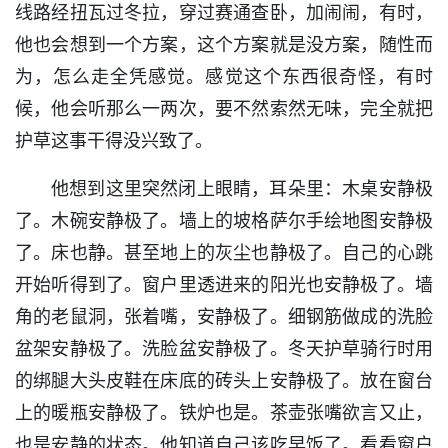
线路经扭瓦过冬拉，穿过赛通查卧，加闹闹，有时，
他也会想到一个方案，这个方案就是没方案，随性而
为，怎么走全凭感觉。感觉这个东西很奇怪，有时
候，他会听那么一两次，要不然索然无味，完全就把
护草这事干得没兴致了。
他想到这里突然闭上眼睛，耳朵里：木桌安静极
了。木碗安静极了。墙上的坡格萨尔手绘地图安静极
了。床也静。甚至地上的灰尘也静极了。自己的心跳
开始听得到了。窗户里透进来的阳光也安静极了。墙
角的老鼠洞，张着嘴，安静极了。细钢筋做成的洗脸
盆架安静极了。洗脸盆安静极了。冬天护草骑行时用
的绑腿大头皮鞋在床底的砖头上安静极了。放在窗台
上的暖瓶安静极了。铁炉也是。茶壶张嘴欲言又止，
也是安静的状态。他知道自己该吃早饭了。看看窗户