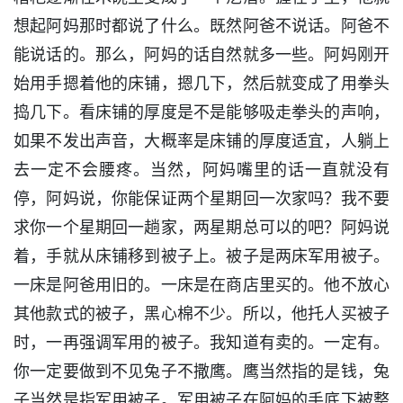
想起阿妈那时都说了什么。既然阿爸不说话。阿爸不
能说话的。那么，阿妈的话自然就多一些。阿妈刚开
始用手摁着他的床铺，摁几下，然后就变成了用拳头
捣几下。看床铺的厚度是不是能够吸走拳头的声响，
如果不发出声音，大概率是床铺的厚度适宜，人躺上
去一定不会腰疼。当然，阿妈嘴里的话一直就没有
停，阿妈说，你能保证两个星期回一次家吗？我不要
求你一个星期回一趟家，两星期总可以的吧？阿妈说
着，手就从床铺移到被子上。被子是两床军用被子。
一床是阿爸用旧的。一床是在商店里买的。他不放心
其他款式的被子，黑心棉不少。所以，他托人买被子
时，一再强调军用的被子。我知道有卖的。一定有。
你一定要做到不见兔子不撒鹰。鹰当然指的是钱，兔
子当然是指军用被子。军用被子在阿妈的手底下被整