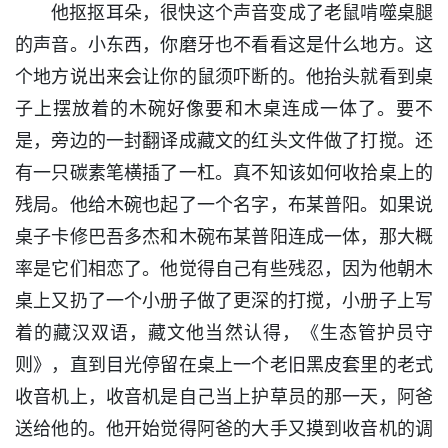
他抠抠耳朵，很快这个声音变成了老鼠啃噬桌腿
的声音。小东西，你磨牙也不看看这是什么地方。这
个地方说出来会让你的鼠须吓断的。他抬头就看到桌
子上摆放着的木碗好像要和木桌连成一体了。要不
是，旁边的一封翻译成藏文的红头文件做了打搅。还
有一只碳素笔横插了一杠。真不知该如何收拾桌上的
残局。他给木碗也起了一个名字，布某普阳。如果说
桌子卡修巴吾多杰和木碗布某普阳连成一体，那大概
率是它们相恋了。他觉得自己有些残忍，因为他朝木
桌上又扔了一个小册子做了更深的打搅，小册子上写
着的藏汉双语，藏文他当然认得，《生态管护员守
则》，直到目光停留在桌上一个老旧黑皮套里的老式
收音机上，收音机是自己当上护草员的那一天，阿爸
送给他的。他开始觉得阿爸的大手又摸到收音机的调