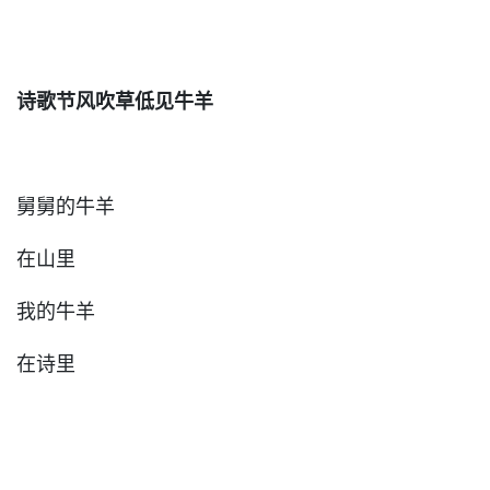
诗歌节风吹草低见牛羊
舅舅的牛羊
在山里
我的牛羊
在诗里