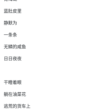
蓝肚皮里
静默为
一条条
无鳞的咸鱼
日日夜夜
干瞪着眼
躺在油菜花
逃荒的货车上