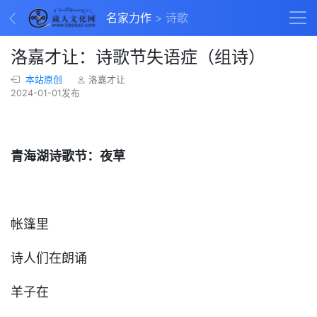
名家力作
诗歌
洛嘉才让：诗歌节失语症（组诗）
本站原创
洛嘉才让
2024-01-01发布
青海湖诗歌节：夜草
帐篷里
诗人们在朗诵
羊子在