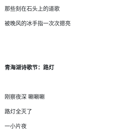
那些刻在石头上的道歌
被晚风的冰手指一次次摁亮
青海湖诗歌节：路灯
刚察夜深 唰唰唰
路灯全灭了
一小片夜