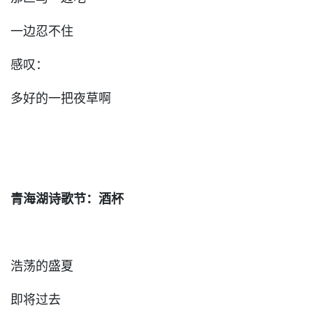
一边忍不住
感叹：
多好的一把夜草啊
青海湖诗歌节：酒杯
浩荡的盛夏
即将过去