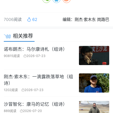
7006阅读
62
编辑：刚杰·索木东 岗路巴
相关推荐
诺布朗杰：马尔康诗札（组诗）
90815阅读
2026-07-23
刚杰·索木东：一滴露跌落草地（组
诗）
1202阅读
2026-07-23
沙冒智化：康马的记忆（组诗）
889阅读
2026-07-20