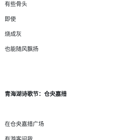
有些骨头
即使
烧成灰
也能随风飘扬
青海湖诗歌节：仓央嘉措
在仓央嘉措广场
有游客问我