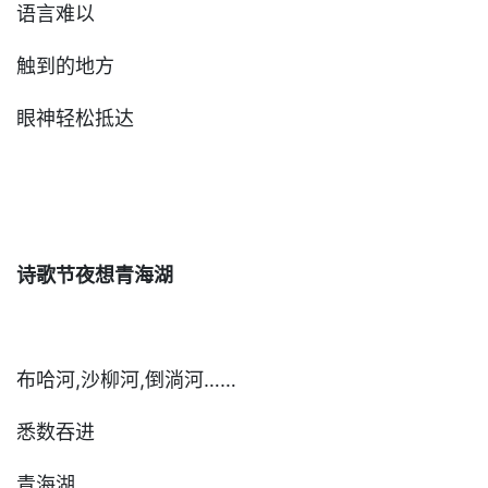
语言难以
触到的地方
眼神轻松抵达
诗歌节夜想青海湖
布哈河,沙柳河,倒淌河……
悉数吞进
青海湖