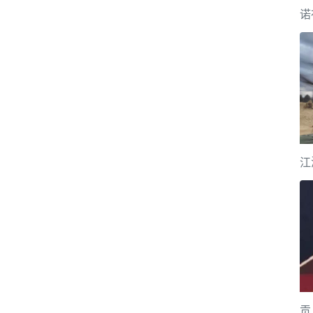
诺
江
贡