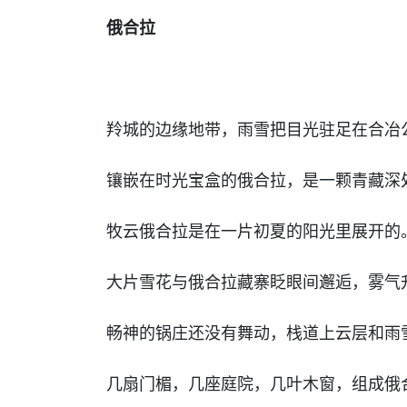
俄合拉
羚城的边缘地带，雨雪把目光驻足在合冶
镶嵌在时光宝盒的俄合拉，是一颗青藏深
牧云俄合拉是在一片初夏的阳光里展开的
大片雪花与俄合拉藏寨眨眼间邂逅，雾气
畅神的锅庄还没有舞动，栈道上云层和雨
几扇门楣，几座庭院，几叶木窗，组成俄