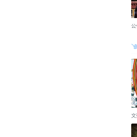
公
文
，