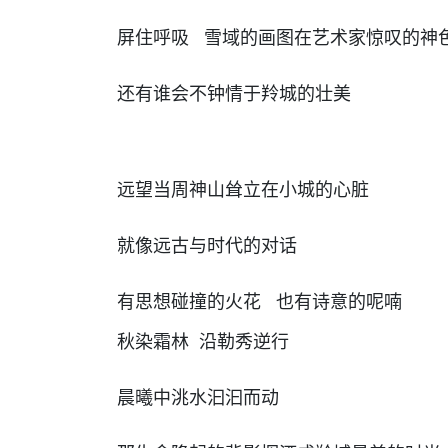
屏住呼吸 雪域的画图在艺术家惊叹的神
还有谁会不钟情于羚城的壮美
远望当周神山耸立在小城的心脏
就像远古与时代的对话
有思想碰撞的火花 也有诗意的呢喃
秋染霜林 沿勒秀逆行
晨曦中洮水汩汩而动