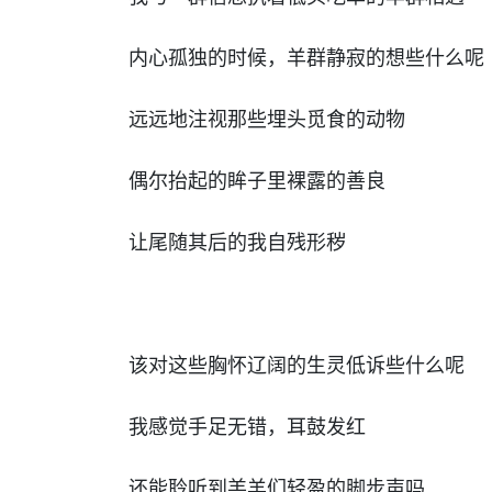
内心孤独的时候，羊群静寂的想些什么呢
远远地注视那些埋头觅食的动物
偶尔抬起的眸子里裸露的善良
让尾随其后的我自残形秽
该对这些胸怀辽阔的生灵低诉些什么呢
我感觉手足无错，耳鼓发红
还能聆听到羔羊们轻盈的脚步声吗