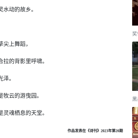
灵水动的故乡。
奖
草尖上舞蹈，
合拉的背影里呼啸。
光泽。
是牧云的游曳园。
黑
是灵魂栖息的天堂。
作品发表在《诗刊》2023年第20期