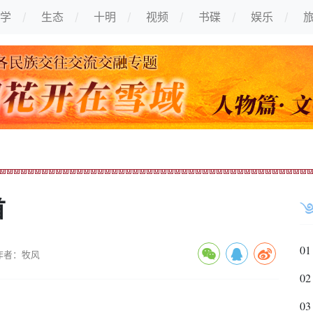
学
生态
十明
视频
书碟
娱乐
首
01
作者：牧风
02
03