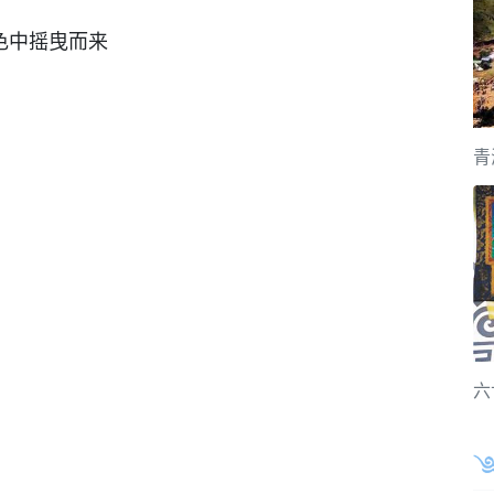
色中摇曳而来
青
六