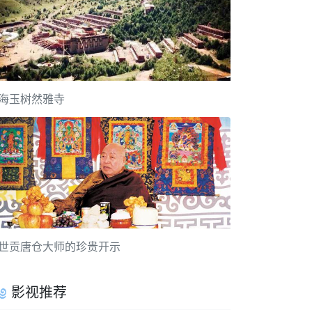
海玉树然雅寺
世贡唐仓大师的珍贵开示
影视推荐