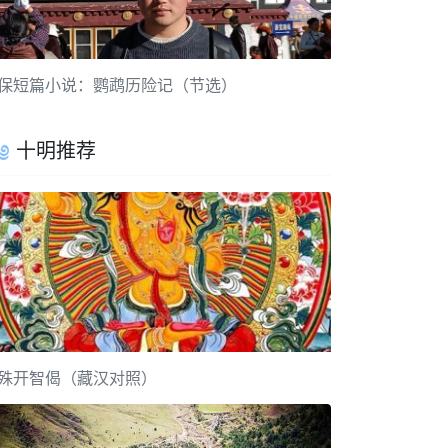
保短篇小说：鹦鹉历险记（节选）
十明推荐
殊开智偈（藏汉对照）