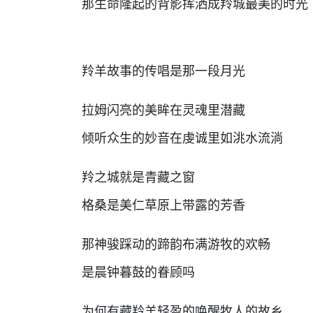
那生命隆起的背影挥洒成羚城最美的时光
羚羊故事的传唱是那一段月光
拉姆闪亮的美眸在灵魂里潜藏
倾听众生的妙音在虔诚里如洮水流淌
羚之城就是青藏之窗
格桑是美仁草原上带露的芳香
那神骏踩动的蹄韵布满游牧的欢畅
是晨钟暮鼓的眷顾吗
为何有藏羚羊轻盈的唤醒牧人的故乡