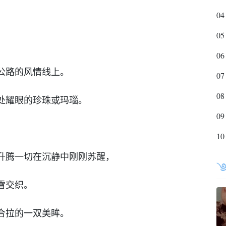
04
05
06
公路的风情线上。
07
08
处耀眼的珍珠或玛瑙。
09
。
10
升腾一切在沉静中刚刚苏醒，
雪交织。
合拉的一双美眸。