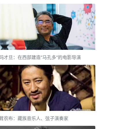
玛才旦：在西部建造“马孔多”的电影导演
茸农布：藏族音乐人、弦子演奏家