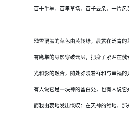
百十牛羊，百里草场，百千云朵，一片风
残雪覆盖的草色由黄转绿，晨露在泛青的
有鹰隼的身影穿破云层，把身子紧贴在俄
光和影的融合，随处弥漫着祥和与幸福的
有人说它是一块神的留白处，也有人说它
而我由衷地发出慨叹：在天神的领地，那