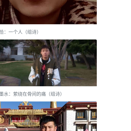
恰：一个人（组诗）
墨水：萦绕在骨间的痛（组诗）