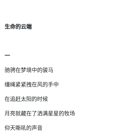
生命的云端
一
驰骋在梦境中的骏马
缰绳紧紧拽在风的手中
在追赶太阳的时候
月亮就藏在了洒满星星的牧场
仰天嘶吼的声音