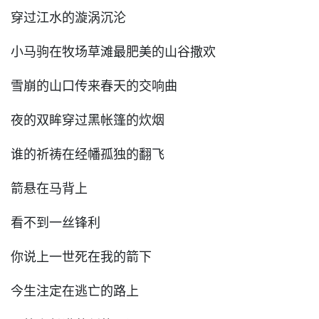
穿过江水的漩涡沉沦
小马驹在牧场草滩最肥美的山谷撒欢
雪崩的山口传来春天的交响曲
夜的双眸穿过黑帐篷的炊烟
谁的祈祷在经幡孤独的翻飞
箭悬在马背上
看不到一丝锋利
你说上一世死在我的箭下
今生注定在逃亡的路上