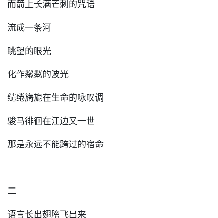
而箭上长满芒刺的咒语
流成一条河
眺望的眼光
化作粼粼的波光
缱绻旖旎在生命的咏叹调
骏马徘徊在江边又一世
那是永远不能跨过的宿命
二
语言长出翅膀飞出来