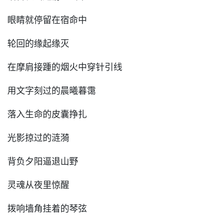
眼睛就停留在宿命中
轮回的缘起缘灭
在摩肩接踵的烟火中穿针引线
用文字刻过的晨曦暮霭
落入生命的皮囊挣扎
光影掠过的涟漪
背负夕阳逼退山野
灵魂从夜里惊醒
拨响墙角挂着的琴弦