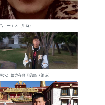
恰：一个人（组诗）
墨水：萦绕在骨间的痛（组诗）