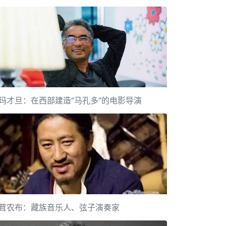
玛才旦：在西部建造“马孔多”的电影导演
茸农布：藏族音乐人、弦子演奏家