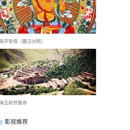
殊开智偈（藏汉对照）
海玉树然雅寺
影视推荐