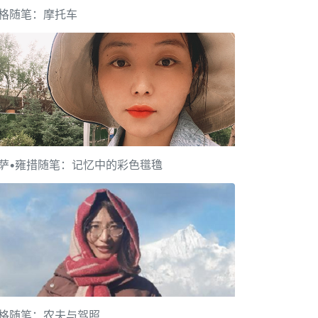
格随笔：摩托车
萨•雍措随笔：记忆中的彩色氆氇
格随笔：农夫与驾照