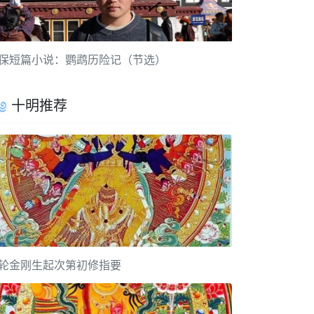
保短篇小说：鹦鹉历险记（节选）
十明推荐
轮金刚生起次第初修指要