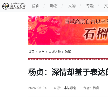
首页
动态
人物
专题
文
首页
>
文学
>
雪域大地
>
随笔
杨贞：深情却羞于表达
2026-06-04
来源：
本站原创
作者：杨贞