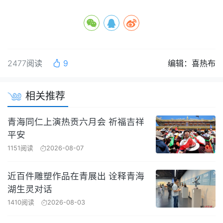
2477阅读
9
编辑：喜热布
相关推荐
青海同仁上演热贡六月会 祈福吉祥
平安
1151阅读
2026-08-07
近百件雕塑作品在青展出 诠释青海
湖生灵对话
1410阅读
2026-08-03