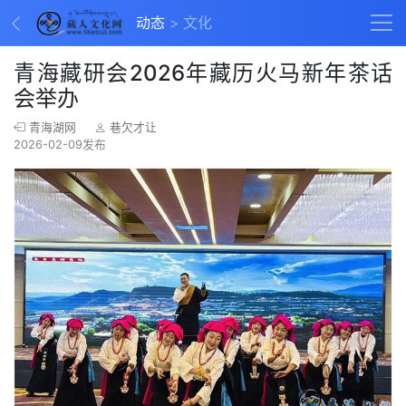
动态
文化
青海藏研会2026年藏历火马新年茶话
会举办
青海湖网
巷欠才让
2026-02-09发布