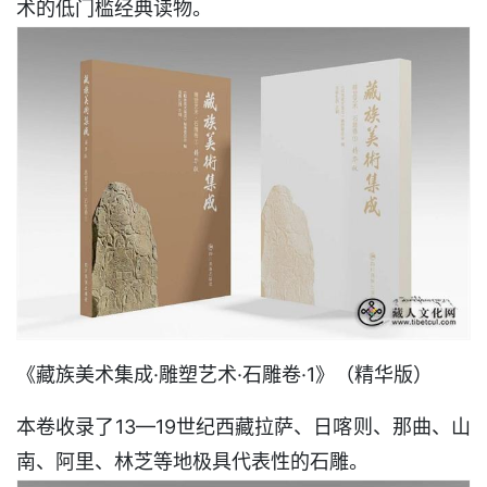
术的低门槛经典读物。
《藏族美术集成·雕塑艺术·石雕卷·1》（精华版）
本卷收录了13—19世纪西藏拉萨、日喀则、那曲、山
南、阿里、林芝等地极具代表性的石雕。