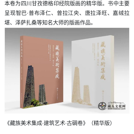
本卷为四川甘孜德格印经院版画的精华版。书中主要
呈现智巴·普布泽仁、曾拉江央、唐拉泽旺、嘉绒拉
堪、泽萨扎桑等知名大师的版画作品。
《藏族美术集成·建筑艺术·古碉卷》（精华版）