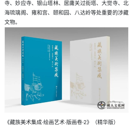
寺、妙应寺、银山塔林、居庸关过街塔、大觉寺、北
海琉璃阁、雍和宫、颐和园、八达岭等处重要的涉藏
文物。
《藏族美术集成·绘画艺术·版画卷·2》（精华版）