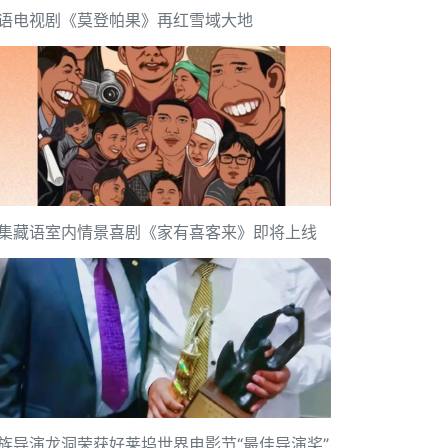
语电视剧《莫登帕果》再红雪域大地
集藏语室内情景喜剧《家有喜客来》即将上线
族导演龙洞荣获好莱坞世界电影节“最佳导演奖”