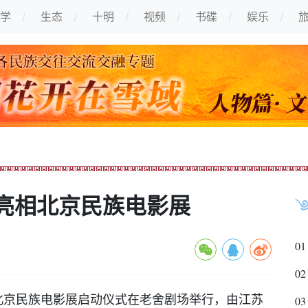
学
生态
十明
视频
书碟
娱乐
亮相北京民族电影展
01
02
京民族电影展启动仪式在老舍剧场举行，由江苏
03