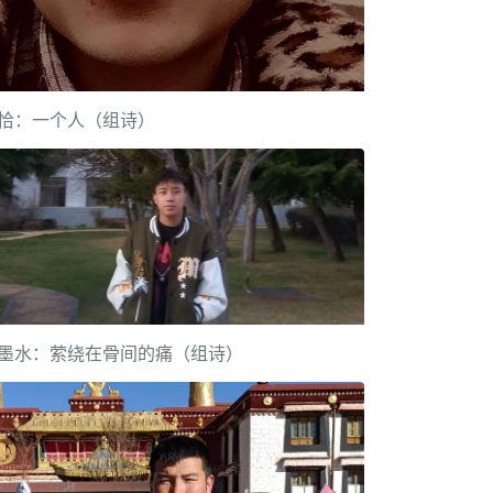
恰：一个人（组诗）
墨水：萦绕在骨间的痛（组诗）