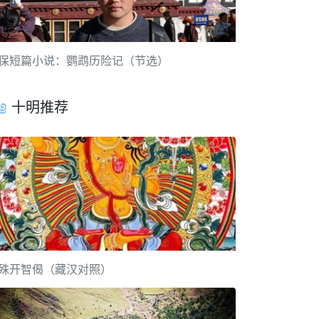
保短篇小说：鹦鹉历险记（节选）
十明推荐
殊开智偈（藏汉对照）