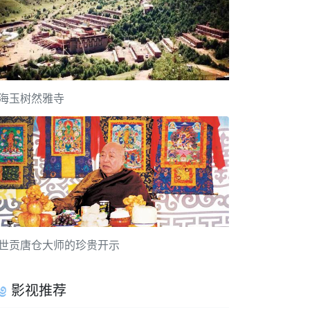
海玉树然雅寺
世贡唐仓大师的珍贵开示
影视推荐