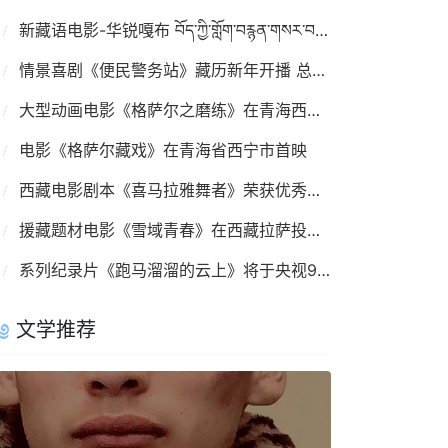
新藏语电影-华锐嘎布 བོད་ཀྱི་གློག་བརྙན་གསར་བ། དཔའ་རིས་དཀར་པོ།
情景喜剧《便民警务站》藏历新年开播 总共20集
大型动画电影《格萨尔之磨练》在青海西宁首映
电影《格萨尔藏戏》在青海省西宁市首映
西藏电影剧本《喜马拉雅舞者》荣获优秀剧本奖
援藏题材电影《雪域青春》在西藏拉萨投入拍摄
系列纪录片《跑马溜溜的云上》将于央视9频道首播
文学推荐