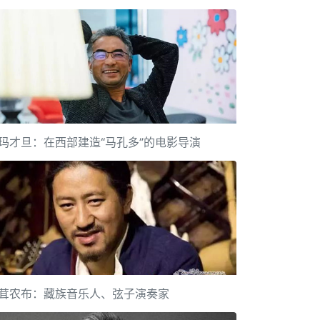
玛才旦：在西部建造“马孔多”的电影导演
茸农布：藏族音乐人、弦子演奏家