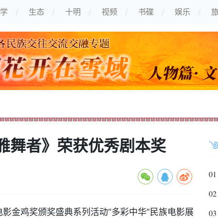
学
生态
十明
视频
书碟
娱乐
雅舞者》荣获优秀剧本奖
01
02
国电影金鸡奖颁奖盛典系列活动“多彩中华”民族电影展
03