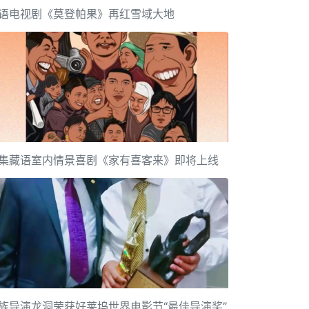
语电视剧《莫登帕果》再红雪域大地
集藏语室内情景喜剧《家有喜客来》即将上线
族导演龙洞荣获好莱坞世界电影节“最佳导演奖”