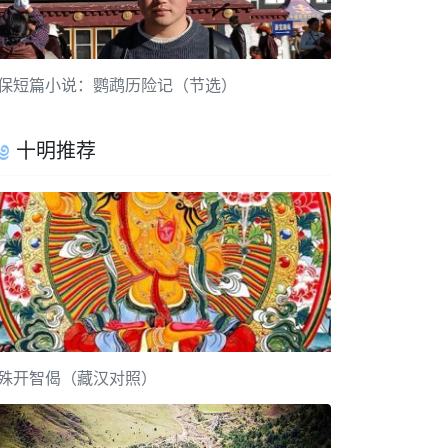
保短篇小说：鹦鹉历险记（节选）
十明推荐
殊开智偈（藏汉对照）