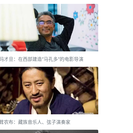
玛才旦：在西部建造“马孔多”的电影导演
茸农布：藏族音乐人、弦子演奏家