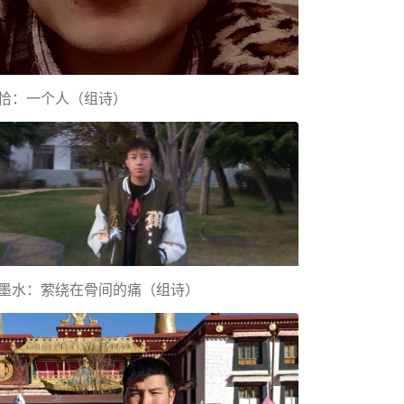
恰：一个人（组诗）
墨水：萦绕在骨间的痛（组诗）