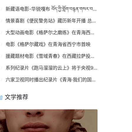
新藏语电影-华锐嘎布 བོད་ཀྱི་གློག་བརྙན་གསར་བ། དཔའ་རིས་དཀར་པོ།
情景喜剧《便民警务站》藏历新年开播 总共20集
大型动画电影《格萨尔之磨练》在青海西宁首映
电影《格萨尔藏戏》在青海省西宁市首映
援藏题材电影《雪域青春》在西藏拉萨投入拍摄
系列纪录片《跑马溜溜的云上》将于央视9频道首播
六家卫视同时播出纪录片《青海·我们的国家公园》
文学推荐