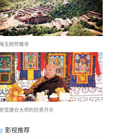
海玉树然雅寺
世贡唐仓大师的珍贵开示
影视推荐