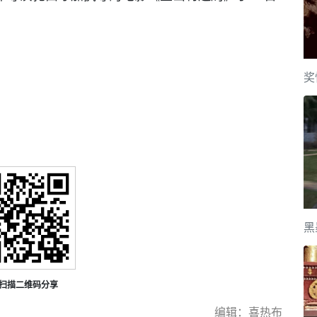
。
奖
黑
扫描二维码分享
编辑：喜热布