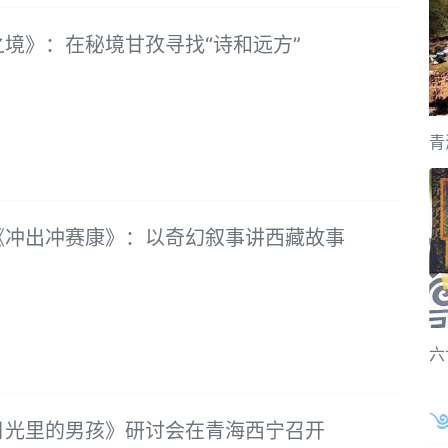
之境》：在秘境甘孜寻找“诗和远方”
青
《冲出冲赛康》：以奇幻叙事讲西藏故事
六
月光里的男孩》研讨会在青海西宁召开