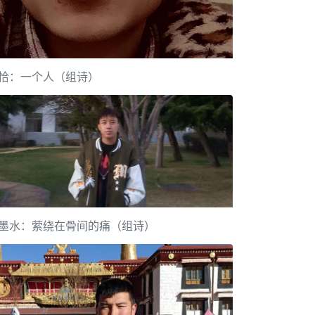
恰：一个人（组诗）
墨水：萦绕在骨间的痛（组诗）