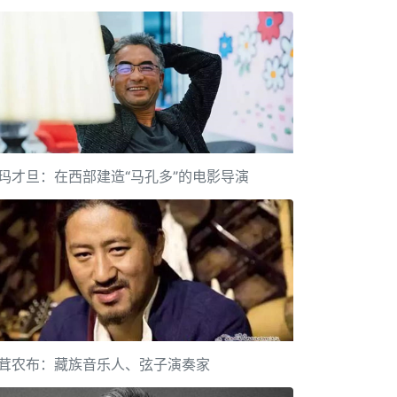
玛才旦：在西部建造“马孔多”的电影导演
茸农布：藏族音乐人、弦子演奏家