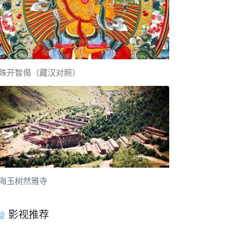
殊开智偈（藏汉对照）
海玉树然雅寺
影视推荐