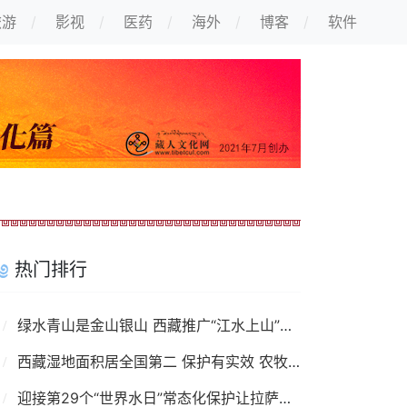
旅游
影视
医药
海外
博客
软件
热门排行
绿水青山是金山银山 西藏推广“江水上山”项目
西藏湿地面积居全国第二 保护有实效 农牧民受益
迎接第29个“世界水日”常态化保护让拉萨河更美