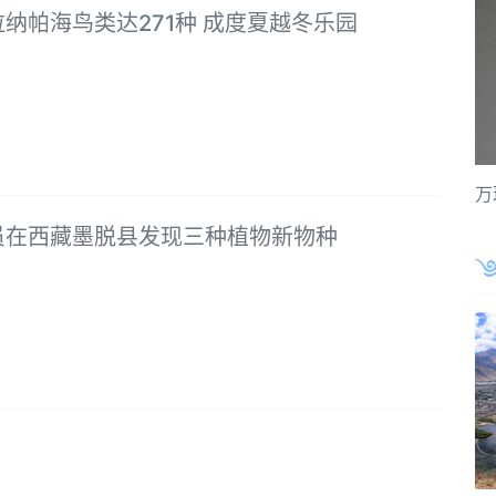
纳帕海鸟类达271种 成度夏越冬乐园
万
员在西藏墨脱县发现三种植物新物种