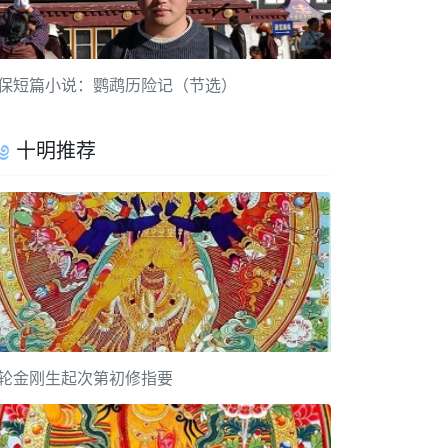
保短篇小说：鹦鹉历险记（节选）
十明推荐
轮金刚生起次第初修指要