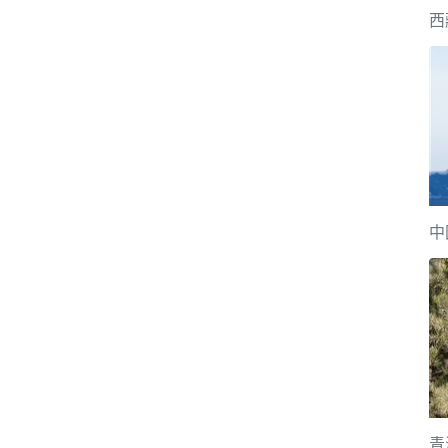
西
中
青