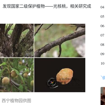
，发现国家二级保护植物——光核桃，相关研究成
04
05
06
07
08
09
10
。西宁植物园供图