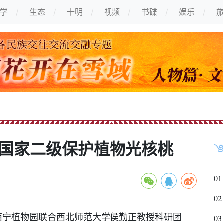
学
生态
十明
视频
书碟
娱乐
现国家二级保护植物光核桃
01
02
宁植物园联合西北师范大学侯勤正教授科研团
03