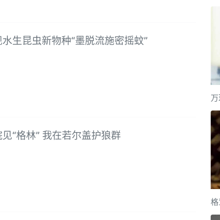
现水生昆虫新物种“墨脱流施密摇蚊”
万
见“格林” 我在若尔盖护狼群
格