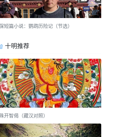
保短篇小说：鹦鹉历险记（节选）
十明推荐
殊开智偈（藏汉对照）