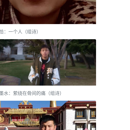
恰：一个人（组诗）
墨水：萦绕在骨间的痛（组诗）