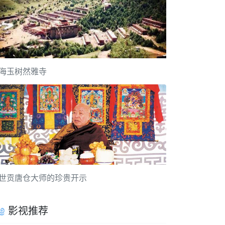
海玉树然雅寺
世贡唐仓大师的珍贵开示
影视推荐