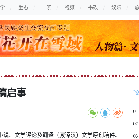
学
生态
十明
视频
书碟
娱乐
稿启事
01
02
小说、文学评论及翻译（藏译汉）文学原创稿件。
03