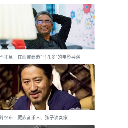
玛才旦：在西部建造“马孔多”的电影导演
茸农布：藏族音乐人、弦子演奏家