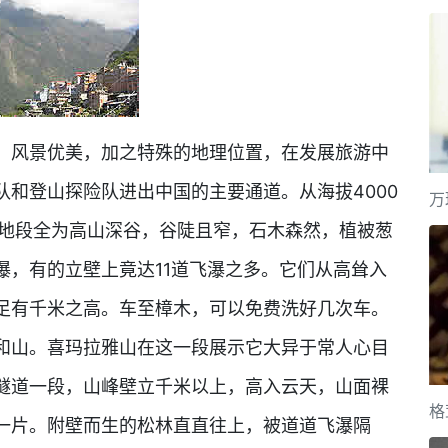
，风景优美，加之特殊的地理位置，在发展旅游中
和登山探险队进出中国的主要通道。从海拔4000
万
里地段全为高山深谷，谷陡且窄，石木森然，植被葱
瀑，有的立壁上竟达11道飞瀑之多。它们从高耸入
足有千米之高。车至樟木，可以免费洗好几次车。
和山。喜玛拉雅山在这一段展示它大异于常人心目
隧道一段，山峰壁立千米以上，高入云天，山面裸
格
一片。附壁而生的松林直直往上，被道道飞瀑隔