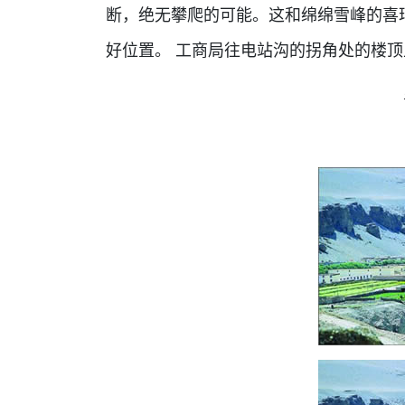
断，绝无攀爬的可能。这和绵绵雪峰的喜
好位置。 工商局往电站沟的拐角处的楼