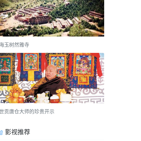
海玉树然雅寺
世贡唐仓大师的珍贵开示
影视推荐