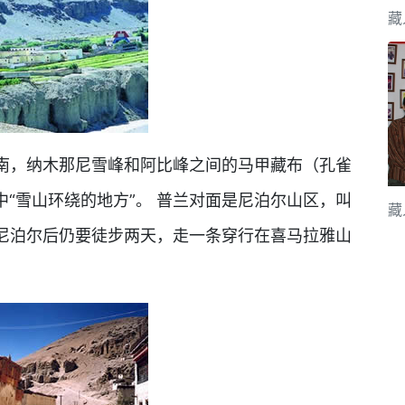
藏
南，纳木那尼雪峰和阿比峰之间的马甲藏布（孔雀
中“雪山环绕的地方”。 普兰对面是尼泊尔山区，叫
藏
，到尼泊尔后仍要徒步两天，走一条穿行在喜马拉雅山