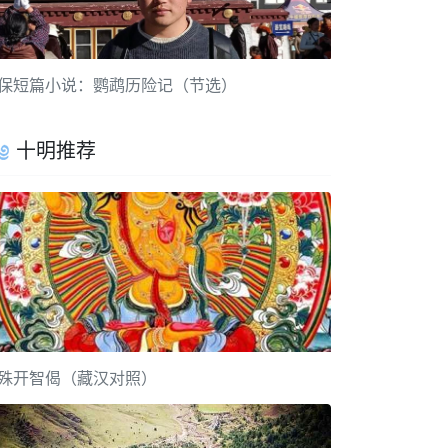
保短篇小说：鹦鹉历险记（节选）
十明推荐
殊开智偈（藏汉对照）