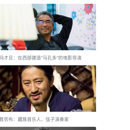
玛才旦：在西部建造“马孔多”的电影导演
茸农布：藏族音乐人、弦子演奏家