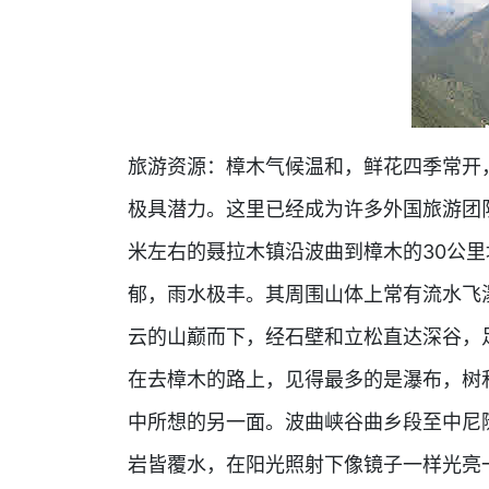
旅游资源：樟木气候温和，鲜花四季常开
极具潜力。这里已经成为许多外国旅游团队
米左右的聂拉木镇沿波曲到樟木的30公
郁，雨水极丰。其周围山体上常有流水飞
云的山巅而下，经石壁和立松直达深谷，
在去樟木的路上，见得最多的是瀑布，树
中所想的另一面。波曲峡谷曲乡段至中尼
岩皆覆水，在阳光照射下像镜子一样光亮