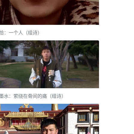
恰：一个人（组诗）
墨水：萦绕在骨间的痛（组诗）