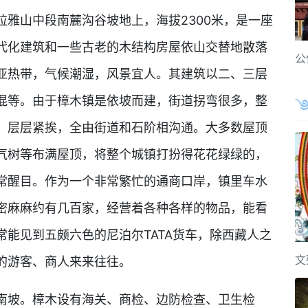
雅山中段南麓沟谷坡地上，海拔2300米，是一座
代化建筑和一些古老的木结构房屋依山交替地散落
公
亚热带，气候潮湿，风景宜人。其建筑以二、三层
混等。由于樟木镇是依坡而建，街道拐弯很多，整
，层层紧挨，全由街道和石阶相沟通。大多数屋顶
气树等布满屋顶，将整个城镇打扮得花花绿绿的，
常醒目。作为一个非常繁忙的通商口岸，镇里车水
密麻麻约有几百家，经营着各种各样的物品，能看
能见到五颇六色的尼泊尔TATA货车，除西藏人之
文
的游客、商人来来往往。
南坡。樟木设有海关、商检、边防检查、卫生检