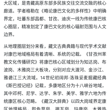
大区域，是青藏高原东部多民族交往交流交融的核心
廊道。学者格勒在《略论康巴文化的多样性》中明确
界定，吐蕃东部昌都、甘孜、迪庆一线为传统康巴核
心圈层，精准划定了康巴文化的核心辐射范围与人文
边界。
从地理圈层划分来看，藏文古典典籍与现代学术文献
对康巴地域格局有着清晰、系统的记载。《甘孜州苯
教文化传播研究》将康巴核心区域划分为知达岗、布
波岗、木雅岗三大板块，分别对应大渡河、金沙江、
雅砻江三大流域。14世纪初阔邦·洛珠妥麦掘藏经典
《斯巴授记经》记载，多康地区分为十八峡谷地域，
其中邓柯、尼学、达学、朱学、美学、雅学六地为传
统康区核心范畴。《藏汉大辞典》以四大岗域界定康
区地理格局，即色莫岗、擦瓦岗、玛康岗、木雅热