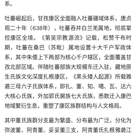
系。
吐蕃崛起后，甘孜康区全面融入吐蕃疆域体系。唐贞
观二十年（638年），吐蕃吞并白兰羌属地，彻底掌
控康区全境。《第吴宗教源流》记载，松赞干布时
期，吐蕃在桑巴（苏毗）属地设置十大千户军政体
系，其中朱倭上下两部为核心千户辖区，全面覆盖甘
孜北部区域。伴随吐蕃部族大规模东迁入驻，藏地原
生氏族文化深度扎根康区，《黑头矮人起源》所载雅
砻三母六子氏族体系，即扎、董、知、噶、瓦、达六
大核心氏族，外加郭氏舅族七大氏族，悉数迁入康巴
地域繁衍生息，重塑了康区族群结构与人文格局。
其中董氏族群分支最为繁盛、分布最为广泛，分化为
弥波董、阿青董、妥妥董三支，阿青董氏扎根雅砻江