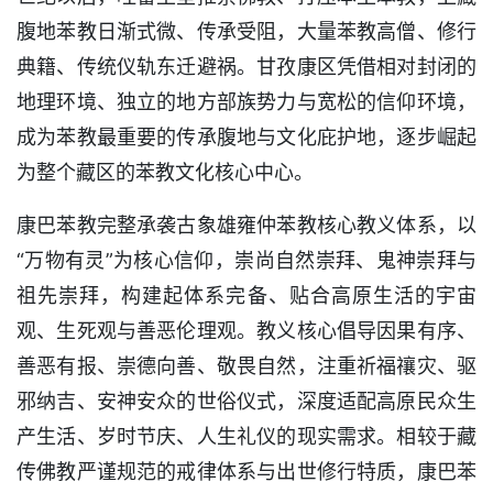
腹地苯教日渐式微、传承受阻，大量苯教高僧、修行
典籍、传统仪轨东迁避祸。甘孜康区凭借相对封闭的
地理环境、独立的地方部族势力与宽松的信仰环境，
成为苯教最重要的传承腹地与文化庇护地，逐步崛起
为整个藏区的苯教文化核心中心。
康巴苯教完整承袭古象雄雍仲苯教核心教义体系，以
“万物有灵”为核心信仰，崇尚自然崇拜、鬼神崇拜与
祖先崇拜，构建起体系完备、贴合高原生活的宇宙
观、生死观与善恶伦理观。教义核心倡导因果有序、
善恶有报、崇德向善、敬畏自然，注重祈福禳灾、驱
邪纳吉、安神安众的世俗仪式，深度适配高原民众生
产生活、岁时节庆、人生礼仪的现实需求。相较于藏
传佛教严谨规范的戒律体系与出世修行特质，康巴苯