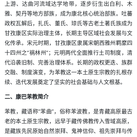
上游、达曲河流域达学地带，逐步衍生出白利、木
雅、契丹等地方部族，成为康北核心统治部族。吐蕃
政权瓦解后，扎氏、董氏、琼氏等古老土著氏族成为
甘孜康区实际治理主体，长期主导区域社会发展与文
化传承。宋元时期，甘孜康区隶属宋朝西雅州羁縻四
十四州之“祸林州”；元明两代全面推行土司制度，清
代沿袭旧制、完善治理体系。长期的政权更迭、族群
交融、制度演变，为苯教这一本土原生宗教的扎根存
续、迭代发展奠定了坚实的社会基础与人文根基。
二、康巴苯教简介
苯教，藏语称“苯曲”，俗称苯波教，是青藏高原最古
老的本土原生宗教，远早于藏传佛教传入雪域高原，
是藏族先民原始自然崇拜、鬼神信仰、祖先崇拜与传