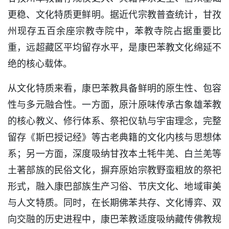
更稳、文化特质更鲜明。据近代宗教普查统计，甘孜
州现存五百余座宗教寺院中，苯教寺院占据重要比
重，远超藏区平均留存水平，是康巴苯教文化绵延不
绝的核心载体。
从文化特质来看，康巴苯教具备鲜明的原生性、包容
性与多元融合性。一方面，原汁原味传承古象雄苯教
的核心教义、修行体系、祭祀仪轨与宇宙理念，完整
留存《斯巴授记经》等古老典籍的文化内核与思想体
系；另一方面，深度吸纳甘孜本土牦牛羌、白兰羌等
土著部族的民俗文化，摒弃原始宗教野蛮粗放的祭祀
形式，融入康巴部族生产习俗、节庆文化、地域审美
与人文特质。同时，在长期佛苯共存、文化博弈、双
向交融的历史进程中，康巴苯教适度吸纳藏传佛教规