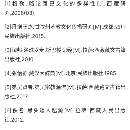
[1]格勒.略论康巴文化的多样性[J].西藏研
究,2008(03).
[2]丹增旺杰.甘孜州苯教文化传播研究[M].成都:四川
民族出版社,2015.
[3]阔邦·洛珠妥麦.斯巴授记经[M].拉萨:西藏藏文古籍
出版社,2010.
[4]张怡荪.藏汉大辞典[M].北京:民族出版社,1985.
[5]弟吴贤者.第吴宗教源流[M].拉萨:西藏藏文古籍出
版社,2017.
[6]佚名.黑头矮人起源[M].拉萨:西藏人民出版
社,2012.