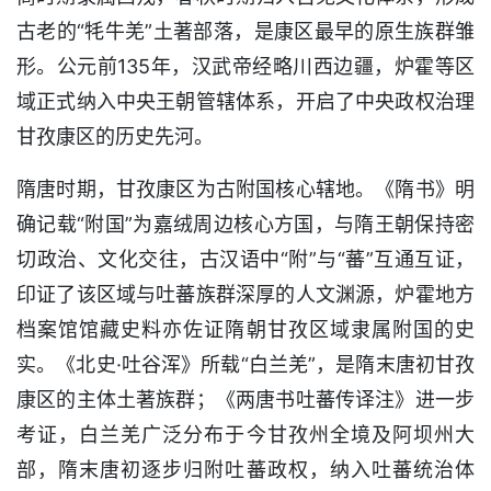
古老的“牦牛羌”土著部落，是康区最早的原生族群雏
形。公元前135年，汉武帝经略川西边疆，炉霍等区
域正式纳入中央王朝管辖体系，开启了中央政权治理
甘孜康区的历史先河。
隋唐时期，甘孜康区为古附国核心辖地。《隋书》明
确记载“附国”为嘉绒周边核心方国，与隋王朝保持密
切政治、文化交往，古汉语中“附”与“蕃”互通互证，
印证了该区域与吐蕃族群深厚的人文渊源，炉霍地方
档案馆馆藏史料亦佐证隋朝甘孜区域隶属附国的史
实。《北史·吐谷浑》所载“白兰羌”，是隋末唐初甘孜
康区的主体土著族群；《两唐书吐蕃传译注》进一步
考证，白兰羌广泛分布于今甘孜州全境及阿坝州大
部，隋末唐初逐步归附吐蕃政权，纳入吐蕃统治体