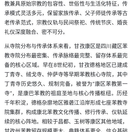
教兼具原始宗教的包容性、世俗性与生活化特征，传
承模式灵活多元，保留家族传承、父子师徒传承等古
老传承范式，宗教仪轨与民间祭祀、传统节庆、婚丧
礼仪深度融合、密不可分。
从寺院分布与传承体系来看，甘孜康区是四川藏区苯
教寺院分布最密集、传承脉络最完整、留存体系最完
备的核心区域。早在8世纪初，甘孜德格地区已建成
丁青寺、绒戈寺、仲萨寺等早期苯教核心寺院，其中
丁青寺历史悠久、规制完备，被誉为“康区苯教第一
寺”，是康巴苯教的祖庭圣地与核心传播枢纽。历经
千年积淀，德格杂廓地区雅砻江沿岸形成七座苯教寺
院集群，构成康北苯教文化传播、修行传承、仪轨延
续的核心阵地。相较于昌都、玉树等康区其他地域，
甘孜州苯教留存规模更大、典籍体系更全、信众基础