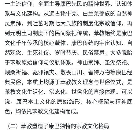
一主流信仰，全面主导康巴先民的精神世界、认知体
系与文化建构。从远古牦牛羌、白兰羌部族的自然神
灵崇拜，到吐蕃时期七大氏族的制度化宗教信仰，再
到元明土司制度下的民间祭祀传统，苯教始终是康巴
文化千年传承的核心载体。康巴传统的宇宙认知、自
然观念、生死礼仪、岁时节庆、民俗禁忌，大多脱胎
于苯教原始信仰与仪轨体系。神山崇拜、圣湖祭祀、
煨桑祈福、驱邪禳灾、敬畏山川、善待万物等康巴经
典民俗，本质上均源于苯教教义理念与世俗仪式，是
苯教文化生活化、常态化、世俗化的直接体现。可以
说，康巴本土文化的原始雏形、核心框架与精神底
色，均依托苯教文化建构而成。
（二）苯教塑造了康巴独特的宗教文化格局