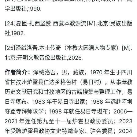
学出版社,1990.
[24]夏匝·扎西坚赞.西藏本教源流[M].北京:民族出版
社,1982.
[25]泽绒洛吾.本土传奇（本教大圆满人物专家）[M].
北京:开明文教音像出版社,2026.
作者简介：
泽绒洛吾，男，藏族，1970 年生于四川
省甘孜州炉霍县仁达乡格色村（易日村），从事苯教
历史文献研究和甘孜地区的古籍搜集与整理工作，易
日寺堪布。1983 年于易日寺出家；1988 年远赴阿坝
夺登寺拜师求学；1998 年就任易日寺堪布；2006—
2021 年连任第九至十一届炉霍县政协委员；2023
年受聘炉霍县政协文史特邀专家、驻会委员；2004