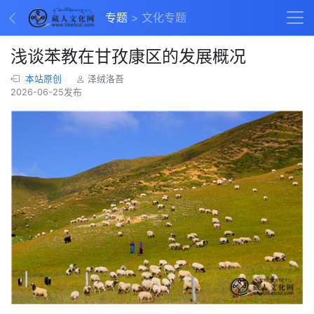
专题
文化专题
浅谈苯教在甘孜康区的发展概况
本站原创
泽绒洛吾
2026-06-25发布