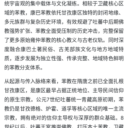
统宇宙观的集中载体与文化凝练。相较于卫藏核心区
域的苯教，康巴苯教依托甘孜康区独特的封闭地缘、
多元族群与复杂历史环境，有效规避了吐蕃中后期佛
教强势扩张、苯教全面受压制的历史冲击，完整保留
了更多原始雍仲苯教的核心教义与古老仪轨。同时深
度融合康巴土著民俗、古羌部族文化与地方地域特
质，逐步发展为独立性强、传承完整、地域特色鲜明
的苯教分支体系。
从起源与传入脉络来看，苯教在隋唐之前已全面扎根
甘孜康区，是康区最早占据正统地位、主导民间信仰
的原生宗教。公元7世纪吐蕃统一青藏高原初期，苯
教仍是甘孜德格、炉霍、道孚等核心区域的唯一主流
宗教，拥有绝对的信仰主导权与深厚的群众基础。8
世纪以后，吐蕃王室推崇佛教、打压本土苯教，卫藏