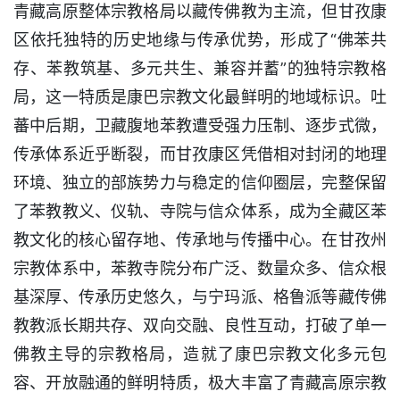
青藏高原整体宗教格局以藏传佛教为主流，但甘孜康
区依托独特的历史地缘与传承优势，形成了“佛苯共
存、苯教筑基、多元共生、兼容并蓄”的独特宗教格
局，这一特质是康巴宗教文化最鲜明的地域标识。吐
蕃中后期，卫藏腹地苯教遭受强力压制、逐步式微，
传承体系近乎断裂，而甘孜康区凭借相对封闭的地理
环境、独立的部族势力与稳定的信仰圈层，完整保留
了苯教教义、仪轨、寺院与信众体系，成为全藏区苯
教文化的核心留存地、传承地与传播中心。在甘孜州
宗教体系中，苯教寺院分布广泛、数量众多、信众根
基深厚、传承历史悠久，与宁玛派、格鲁派等藏传佛
教教派长期共存、双向交融、良性互动，打破了单一
佛教主导的宗教格局，造就了康巴宗教文化多元包
容、开放融通的鲜明特质，极大丰富了青藏高原宗教