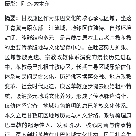
摄影：刚杰·索木东
摘要：
甘孜康区作为康巴文化的核心承载区域，坐落
于青藏高原东部三江流域，地缘区位独特、自然环境
封闭、族群结构多元，是青藏高原本土古老宗教苯教
的重要传承腹地与文化留存中心。在吐蕃势力扩张、
区域部族更迭、宗教政教体系演变的漫长历史进程
中，苯教最早扎根甘孜康区，长期主导区域原始信仰
体系与民间民俗文化。历经佛苯博弈交融、地方政教
变革、社会时代更迭，康区苯教逐步褪去原始粗朴特
质，吸纳多元地域文化养分，形成了传承脉络清晰、
仪轨体系完备、地域特色鲜明的康巴苯教文化体系。
本文立足甘孜康区地域历史与人文脉络，系统梳理康
巴苯教的起源传入、发展阶段、核心内涵与传承特
征，深入剖析苯教在康巴地域文化建构、民间社会生