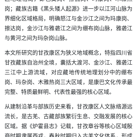
岗；藏族古籍《黑头矮人起源》进一步以江河山脉为
界细化区域格局，明确怒江与金沙江之间为玛康岗、
擦达岗，金沙江与雅砻江之间为绷布岗山脉，雅砻江
与黄河之间为玛杂岗山脉。
本文所研究的甘孜康区为狭义地域概念，特指四川省
甘孜藏族自治州全境，囊括大渡河、金沙江、雅砻江
三江中上游流域，对应藏地传统地理划分中的绷布
岗、玛杂岗、木雅热岗三大区域，是康巴文化传承最
完整、特质最鲜明、代表性最强的核心区域。
从建制沿革与部族历史来看，甘孜康区人文脉络源远
流长，是古羌、古藏部族繁衍生息、交融发展的核心
区域。据《炉霍县志》记载，甘孜章谷等核心区域殷
商时期隶属西戎，春秋时期归入古羌文化体系，形成