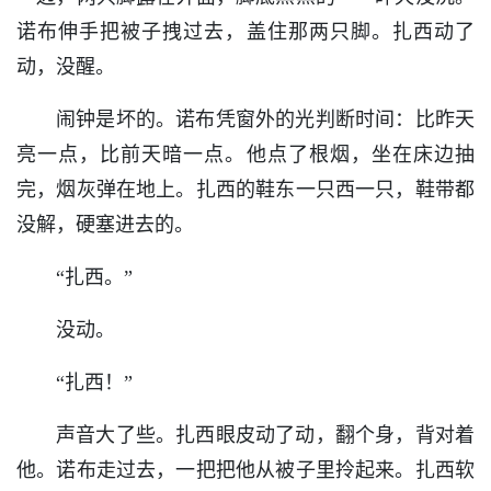
诺布伸手把被子拽过去，盖住那两只脚。扎西动了
动，没醒。
闹钟是坏的。诺布凭窗外的光判断时间：比昨天
亮一点，比前天暗一点。他点了根烟，坐在床边抽
完，烟灰弹在地上。扎西的鞋东一只西一只，鞋带都
没解，硬塞进去的。
“扎西。”
没动。
“扎西！”
声音大了些。扎西眼皮动了动，翻个身，背对着
他。诺布走过去，一把把他从被子里拎起来。扎西软