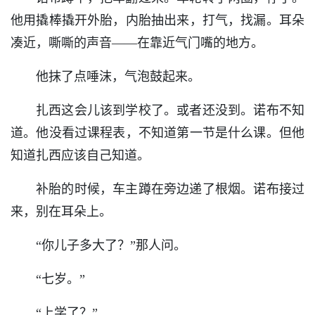
他用撬棒撬开外胎，内胎抽出来，打气，找漏。耳朵
凑近，嘶嘶的声音——在靠近气门嘴的地方。
他抹了点唾沫，气泡鼓起来。
扎西这会儿该到学校了。或者还没到。诺布不知
道。他没看过课程表，不知道第一节是什么课。但他
知道扎西应该自己知道。
补胎的时候，车主蹲在旁边递了根烟。诺布接过
来，别在耳朵上。
“你儿子多大了？”那人问。
“七岁。”
“上学了？”