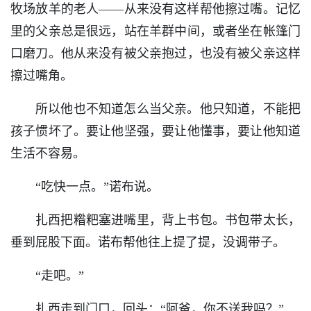
牧场放羊的老人——从来没有这样帮他擦过嘴。记忆
里的父亲总是很远，站在羊群中间，或者坐在帐篷门
口磨刀。他从来没有被父亲抱过，也没有被父亲这样
擦过嘴角。
所以他也不知道怎么当父亲。他只知道，不能把
孩子惯坏了。要让他坚强，要让他懂事，要让他知道
生活不容易。
“吃快一点。”诺布说。
扎西把糌粑塞进嘴里，背上书包。书包带太长，
垂到屁股下面。诺布帮他往上提了提，没调带子。
“走吧。”
扎西走到门口，回头：“阿爸，你不送我吗？”