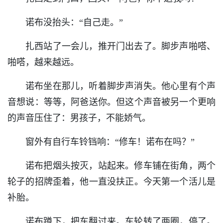
诺布没抬头：“自己走。”
扎西站了一会儿，推开门出去了。脚步声啪嗒、
啪嗒，越来越远。
诺布坐在那儿，听着脚步声消失。他心里有个声
音想说：等等，阿爸送你。但这个声音被另一个更响
的声音压住了：男孩子，不能娇气。
窗外有自行车铃铛响：“修车！诺布在吗？”
诺布把烟头按灭，站起来。修车铺在街角，两个
轮子的招牌歪着，他一直没扶正。今天第一个活儿是
补胎。
诺布蹲下，把车翻过来。车轮转了两圈，停了。