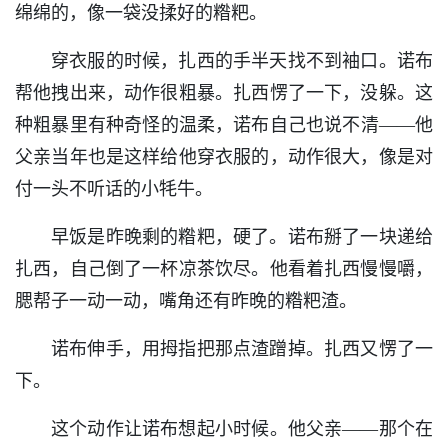
绵绵的，像一袋没揉好的糌粑。
穿衣服的时候，扎西的手半天找不到袖口。诺布
帮他拽出来，动作很粗暴。扎西愣了一下，没躲。这
种粗暴里有种奇怪的温柔，诺布自己也说不清——他
父亲当年也是这样给他穿衣服的，动作很大，像是对
付一头不听话的小牦牛。
早饭是昨晚剩的糌粑，硬了。诺布掰了一块递给
扎西，自己倒了一杯凉茶饮尽。他看着扎西慢慢嚼，
腮帮子一动一动，嘴角还有昨晚的糌粑渣。
诺布伸手，用拇指把那点渣蹭掉。扎西又愣了一
下。
这个动作让诺布想起小时候。他父亲——那个在