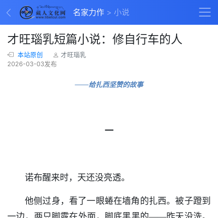
名家力作
小说
才旺瑙乳短篇小说：修自行车的人
本站原创
才旺瑙乳
2026-03-03发布
——给扎西坚赞的故事
一
诺布醒来时，天还没亮透。
他侧过身，看了一眼蜷在墙角的扎西。被子蹬到
一边，两只脚露在外面，脚底黑黑的——昨天没洗。