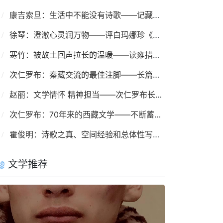
康吉索旦：生活中不能没有诗歌——记藏族著名诗人伍金多吉及其诗歌创作
徐琴：澄澈心灵润万物——评白玛娜珍《高原上的小星星》
寒竹：被故土回声拉长的温暖——读雍措散文集《风过凹村》
次仁罗布：秦藏交流的最佳注脚——长篇小说《东山顶上》 序
赵丽：文学情怀 精神担当——次仁罗布长篇报告文学《废墟上的涅槃》
次仁罗布：70年来的西藏文学——不断蓄势 应时而变
霍俊明：诗歌之真、空间经验和总体性写作——2020年《民族文学》诗歌综述
文学推荐