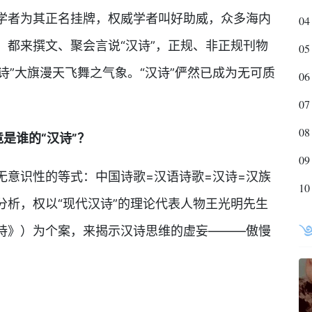
学者为其正名挂牌，权威学者叫好助威，众多海内
04
，都来撰文、聚会言说“汉诗”，正规、非正规刊物
05
诗”大旗漫天飞舞之气象。“汉诗”俨然已成为无可质
06
07
08
竟是谁的“汉诗”？
09
无意识性的等式：中国诗歌=汉语诗歌=汉诗=汉族
10
分析，权以“现代汉诗”的理论代表人物王光明先生
诗》）为个案，来揭示汉诗思维的虚妄———傲慢