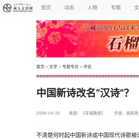
首页
动态
人物
专题
文
首页
>
文学
>
专题专访
>
评论
中国新诗改名“汉诗”？
2008-04-29
来源：《羊城晚报》
作者：姚新勇
不清楚何时起中国新诗或中国现代诗歌被改