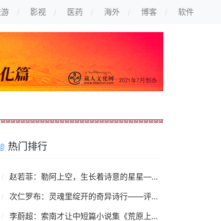
旅游
影视
医药
海外
博客
软件
热门排行
赵若菲：勒阿上空，生长着诗意的星星——读诗集《我要写的勒阿越来越少了》
次仁罗布：灵魂里绽开的奇异诗行——评沙冒智化诗集《掉在碗里的月亮说》
李蔚超：索南才让中短篇小说集《荒原上》——荒原上的捕猎