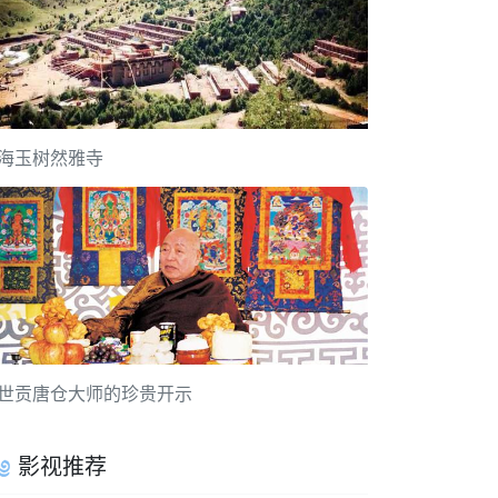
海玉树然雅寺
世贡唐仓大师的珍贵开示
影视推荐