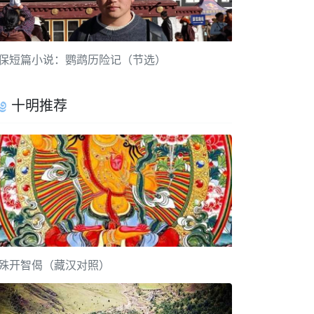
保短篇小说：鹦鹉历险记（节选）
十明推荐
殊开智偈（藏汉对照）