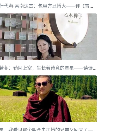
汪什代海·索南达杰：包容方显博大——评《雪豹》
赵若菲：勒阿上空，生长着诗意的星星——读诗集《我要写的勒阿越来越少了》
发星：我看见那个叫仓央加措的兄弟又回来了——南卡雍仲的诗点评