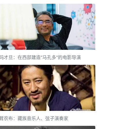
玛才旦：在西部建造“马孔多”的电影导演
茸农布：藏族音乐人、弦子演奏家