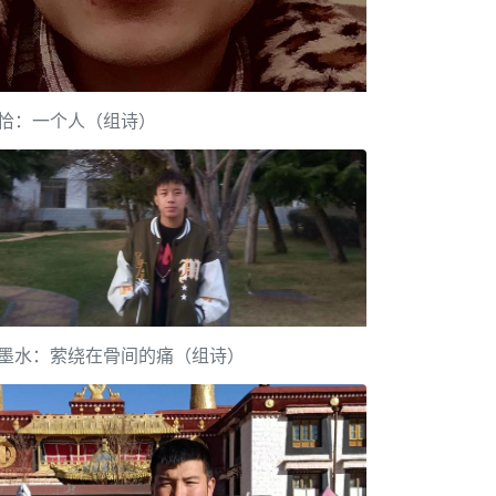
恰：一个人（组诗）
墨水：萦绕在骨间的痛（组诗）