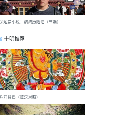
保短篇小说：鹦鹉历险记（节选）
十明推荐
殊开智偈（藏汉对照）