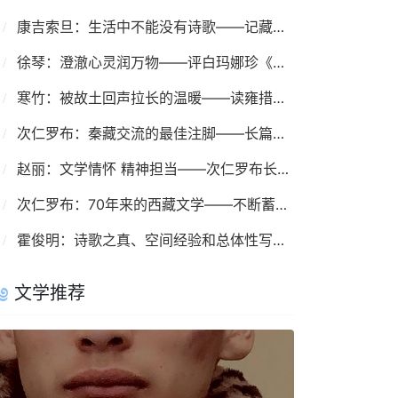
康吉索旦：生活中不能没有诗歌——记藏族著名诗人伍金多吉及其诗歌创作
徐琴：澄澈心灵润万物——评白玛娜珍《高原上的小星星》
寒竹：被故土回声拉长的温暖——读雍措散文集《风过凹村》
次仁罗布：秦藏交流的最佳注脚——长篇小说《东山顶上》 序
赵丽：文学情怀 精神担当——次仁罗布长篇报告文学《废墟上的涅槃》
次仁罗布：70年来的西藏文学——不断蓄势 应时而变
霍俊明：诗歌之真、空间经验和总体性写作——2020年《民族文学》诗歌综述
文学推荐