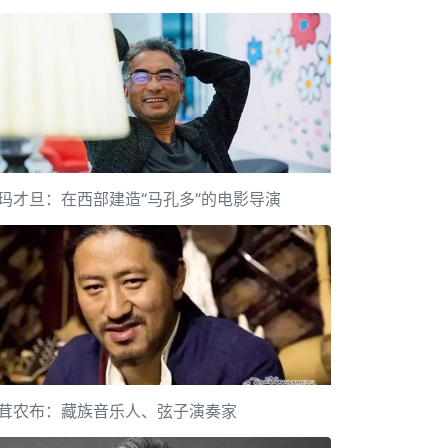
玛才旦：在西部建造“马孔多”的电影导演
茸农布：藏族音乐人、弦子演奏家