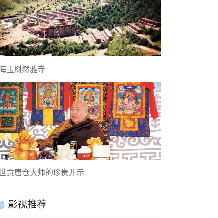
海玉树然雅寺
世贡唐仓大师的珍贵开示
影视推荐