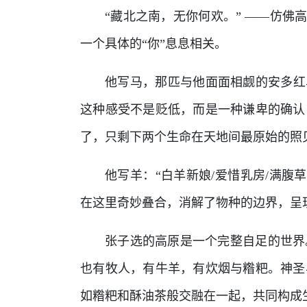
“藏北之南，无你何欢。” ——仿佛
一个具体的“你”息息相关。
他写马，那匹与他面面相觑的安多红
这种感受不是贬低，而是一种谦卑的确认
了，只剩下两个生命在天地间最原始的照
他写羊：“白羊新娘/爱惜乳房/满腹
在这里奇妙叠合，消解了物种的边界，呈
张子选的高原是一个完整自足的世界
也有牧人，有牛羊，有炊烟与糌粑。神圣
如糌粑和酥油茶般交融在一起，共同构成