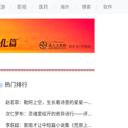
旅游
影视
医药
海外
博客
软件
热门排行
赵若菲：勒阿上空，生长着诗意的星星——读诗集《我要写的勒阿越来越少了》
次仁罗布：灵魂里绽开的奇异诗行——评沙冒智化诗集《掉在碗里的月亮说》
李蔚超：索南才让中短篇小说集《荒原上》——荒原上的捕猎