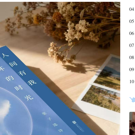
04
05
06
07
08
09
10