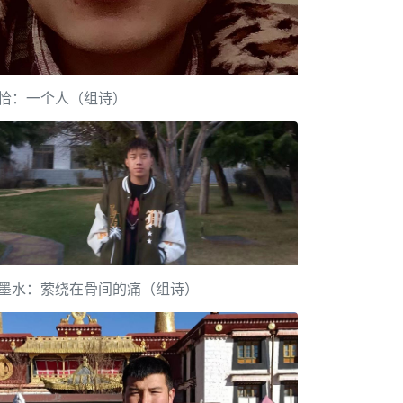
恰：一个人（组诗）
墨水：萦绕在骨间的痛（组诗）