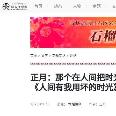
首页
动态
人物
专题
文
首页
>
文学
>
专题专访
>
评论
正月：那个在人间把时光
《人间有我用坏的时光
2026-02-13
来源：
本站原创
作者：正月