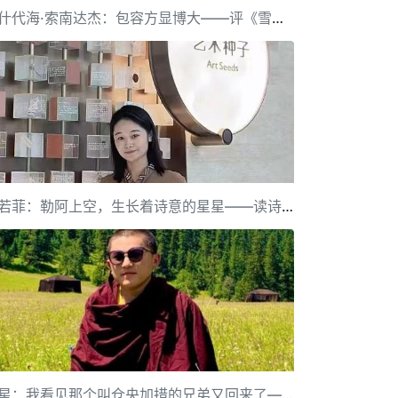
汪什代海·索南达杰：包容方显博大——评《雪豹》
赵若菲：勒阿上空，生长着诗意的星星——读诗集《我要写的勒阿越来越少了》
发星：我看见那个叫仓央加措的兄弟又回来了——南卡雍仲的诗点评