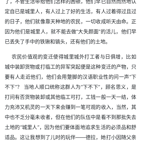
了，不管生活带给他们怎样的困顿，他们早已自然而然地认
定自已是城里人，有人过上了好的生活，有人过着得过且过
的日子，他们就像靠天种地的农民，一切收成听天由命。正
因为他们是城里人，就不能去做“大失颜面”的活儿，他们早
已丢失了手中的铁锹和镐头，还有他们的土地。
农民价值观的变迁使得城里城外打工者与日俱增，比如
城中装卸货物或打临工的异军突起便是这种变迁的产物，只
要有人走近他们，他们会用蹩脚的汉语职业性的问一声“下
不下”？ 当地人顺口统称这群人为“下不下”，顾名思义，是
打问有否货物装卸或其他临工可打，工钱一般一天一结，体
力充沛又机灵的一天下来会赚到一笔可观的收入，当然，其
中也不乏分毫未收者，但在他们的队伍中是看不到那批失去
土地的“城里人”，因为他们要体面地追求生活的必须品和舒
适品。这让我想到了儿时的玩伴――德拉，她打小因随父亲