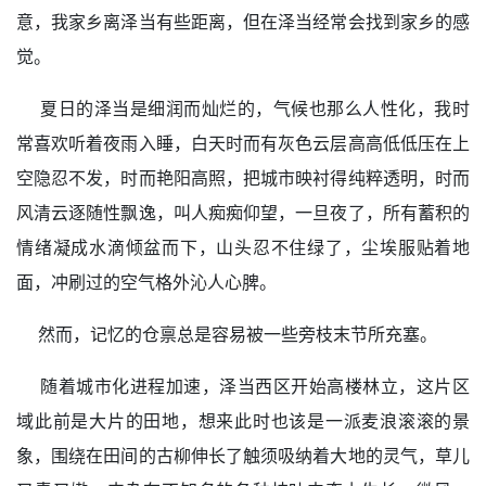
意，我家乡离泽当有些距离，但在泽当经常会找到家乡的感
觉。
夏日的泽当是细润而灿烂的，气候也那么人性化，我时
常喜欢听着夜雨入睡，白天时而有灰色云层高高低低压在上
空隐忍不发，时而艳阳高照，把城市映衬得纯粹透明，时而
风清云逐随性飘逸，叫人痴痴仰望，一旦夜了，所有蓄积的
情绪凝成水滴倾盆而下，山头忍不住绿了，尘埃服贴着地
面，冲刷过的空气格外沁人心脾。
然而，记忆的仓禀总是容易被一些旁枝末节所充塞。
随着城市化进程加速，泽当西区开始高楼林立，这片区
域此前是大片的田地，想来此时也该是一派麦浪滚滚的景
象，围绕在田间的古柳伸长了触须吸纳着大地的灵气，草儿