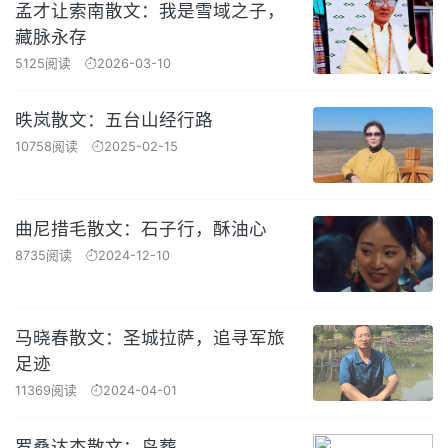
孟才让索南散文：我是雪域之子，
藏脉永存
5125阅读
2026-03-10
昳岚散文：五台山经行路
10758阅读
2025-02-15
曲尼措毛散文：石子行，酥油心
8735阅读
2024-12-10
马晓春散文：圣城拉萨，追寻军旅
足迹
11369阅读
2024-04-01
罗桑达杰散文：鸟葬