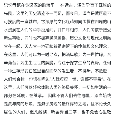
记忆盘踞在你深深的脑海里。 在远古，泽当孕育了藏族的
先民，这里的历史遗迹不一而足，而今日，泽当是藏区最不
可揆度的一座城市，它深厚的文化底蕴如同围拢在四周的山
水浸润在人们的举手投足间，并口耳相传，人们习惯于接受
新生事物，同时也不摒弃民风民俗，历史文化与现代文明融
合在一起，天人合一地延续着祖宗留下的传统和文化理念，
在这里，人们可以为一时寻欢，把酒纵歌；为一世忙碌，含
辛茹苦；为生生世世的解脱，专注于探求生命的真谛，任何
一种生存形式在这里自然而然的发生着，不排斥，不抵触，
人们常会挂一句话在嘴边“人就短短一世，谁都不容易”。在
这里，人们可以轻松体验人类的终极关怀，一切如生活的一
部分在延展，在继承。 因此不管人们去往哪里，泽当始终
是灵与肉的呼唤，是游子灵魂的最终停待之地，且不论长久
居住的人们，但凡藏族，听罢泽当二字，也不免会心生敬