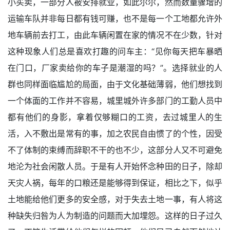
小买卖，一部分人被安排就业，如此尔尔，然而数量骤增的
运输车队并非每日都有钱可赚，也不是每一个工地都允许外
地车辆前去打工，由此车辆闲置在家的情况不在少数，针对
这种现象人们总是喜欢打趣的问车主：“见你每天把车暴晒
在门口，厂家卖给你的车子是潮湿的吗？”。选择就业的人
群也同样面临尴尬的局面，由于文化基础薄弱，他们想找到
一个体面的工作并不容易，城里城外许多部门的工勤人员中
都有他们的身影，拿着仅够糊口的工资，去过城里人的生
活，入不敷出是常有的事，加之农民自由惯了的个性，因受
不了体制的束缚而辞职不干的也不少，这部分人又不可避免
地沦为社会闲散人员。于是有人开始怀念种田的日子，除却
天灾人祸，每年的口粮还是能够得到保证，相比之下，似乎
土地能给他们更多的安全感，对于失去土地一事，有人将这
种缺失归咎为人为制造的问题而大加埋怨。这样的日子过久