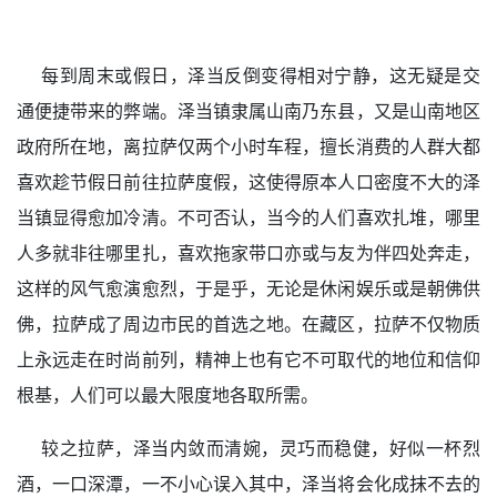
每到周末或假日，泽当反倒变得相对宁静，这无疑是交
通便捷带来的弊端。泽当镇隶属山南乃东县，又是山南地区
政府所在地，离拉萨仅两个小时车程，擅长消费的人群大都
喜欢趁节假日前往拉萨度假，这使得原本人口密度不大的泽
当镇显得愈加冷清。不可否认，当今的人们喜欢扎堆，哪里
人多就非往哪里扎，喜欢拖家带口亦或与友为伴四处奔走，
这样的风气愈演愈烈，于是乎，无论是休闲娱乐或是朝佛供
佛，拉萨成了周边市民的首选之地。在藏区，拉萨不仅物质
上永远走在时尚前列，精神上也有它不可取代的地位和信仰
根基，人们可以最大限度地各取所需。
较之拉萨，泽当内敛而清婉，灵巧而稳健，好似一杯烈
酒，一口深潭，一不小心误入其中，泽当将会化成抹不去的