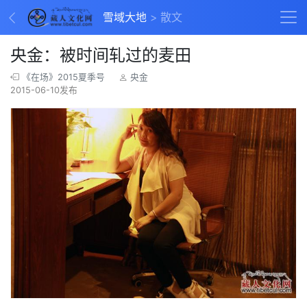
雪域大地
散文
央金：被时间轧过的麦田
《在场》2015夏季号
央金
2015-06-10发布