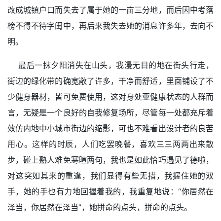
改成城镇户口而失去了属于她的一亩三分地，而后因中考落
榜不得不待字闺中，再后来我失去她的消息许多年，去向不
明。
最后一抹夕阳消失在山头，我漫无目的地在街头行走，
街边的绿化带的确宽敞了许多，干净而舒适，里面铺设了不
少健身器材，皆可免费使用，这对身处亚健康状态的人群而
言，无疑是一个良好的自我修复场所，尽管每一处都充斥着
效仿内地中小城市街边的缩影，可也不难看出设计者的良苦
用心。这样的时辰，人们吃罢晚餐，喜欢三三两两出来散
步，碰上熟人难免寒暄两句，我也是如此恰巧遇见了德啦，
对这突如其来的重逢，我们显得有些无措，我握住她的双
手，她的手也有力地回握着我的，我重复地说：“你居然在
泽当，你居然在泽当”，她拼命的点头，拼命的点头。