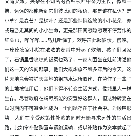
又青又嫩，夹杂在不知名的各种枝叶中奋力生长，微风一
拂，远远的都能听到它们彼此间的私语，那是谁在私语？是
小草？是麦芒？是树叶？还是那些悄悄绽放的小小花朵，亦
或是游走其间的小小生命，更是那田间忽隐忽现不停劳作的
红头巾，哗哗哗……鸟儿听懂了，欢呼声此起彼伏。傍晚，
一座座农家小院在浓浓的麦香中升起了炊烟，孩子们回家
了，石锅里香喷喷的饭菜也熟了，一家人围坐在灶前讲述他
们这一天的逸闻趣事。他们大概想象不到多年后的今天，这
片天地竟会被铺天盖地的钢筋水泥所取代，在劳作了一辈子
的土地被征用后，他们不得不转变生活方式，像城里人一样
生存。尽管政府在竭尽所能的安置好这群人，但这种转变在
短时期内不可避免地成为一个问题存在于社会中。为顺应形
势，人们在享受政策性补贴的同时开始寻求另外的生活出
路，比如拿补贴购置车辆跑运输，或以补贴作为资本做起了