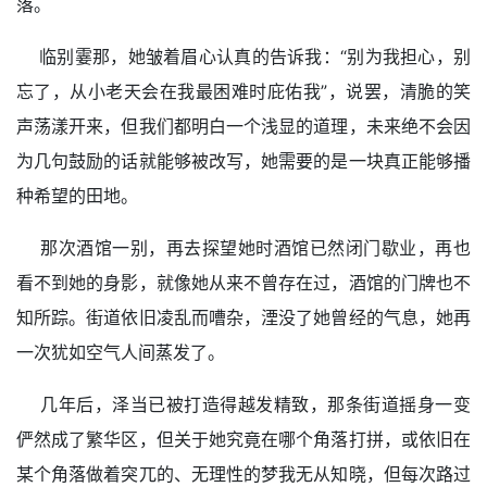
落。
临别霎那，她皱着眉心认真的告诉我：“别为我担心，别
忘了，从小老天会在我最困难时庇佑我”，说罢，清脆的笑
声荡漾开来，但我们都明白一个浅显的道理，未来绝不会因
为几句鼓励的话就能够被改写，她需要的是一块真正能够播
种希望的田地。
那次酒馆一别，再去探望她时酒馆已然闭门歇业，再也
看不到她的身影，就像她从来不曾存在过，酒馆的门牌也不
知所踪。街道依旧凌乱而嘈杂，湮没了她曾经的气息，她再
一次犹如空气人间蒸发了。
几年后，泽当已被打造得越发精致，那条街道摇身一变
俨然成了繁华区，但关于她究竟在哪个角落打拼，或依旧在
某个角落做着突兀的、无理性的梦我无从知晓，但每次路过