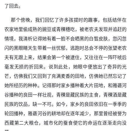
了回去。
那个傍晚，我们回忆了许多孩提时的趣事，包括结伴在
农家地里偷成熟的豌豆或青稞穗吃，被老农夫发现并追赶的
情境，我清析记得她有着一脸不会晒黑的白皙皮肤，忽闪忽
闪的黑眼睛天生带着一丝忧郁，逃跑时总会不停的张望老农
夫有无跟上来，结果会第一个被逮住，又往往在一阵吓唬后
毫发无损的折回来。说到此处，她眼中便放出了奇异的光
芒，仿佛我们又回到了充满麦香的田地，仿佛她已然忘记了
她所经历的种种。记得那时家乡播种着大片田地，和雅砻河
谷播种的良田一样壮观，青稞是藏民族的主食，青稞酒是藏
民族的饮品，缺一不可。如今，家乡的良田依旧在一季季的
轮回播种，雅砻河谷的耕地却在逐年减少，那里曾经被誉为
西藏第二大粮仓，城市化的蚕食使它的命运在逐渐走向没