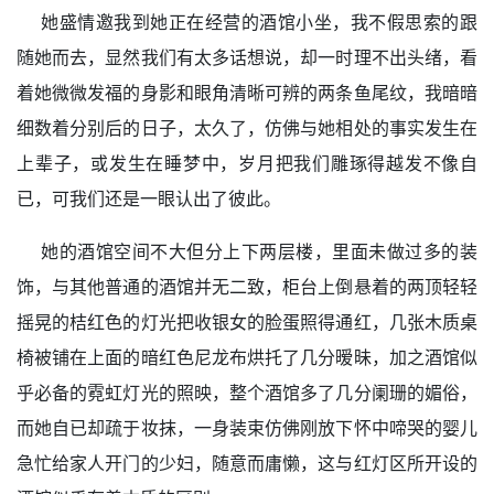
她盛情邀我到她正在经营的酒馆小坐，我不假思索的跟
随她而去，显然我们有太多话想说，却一时理不出头绪，看
着她微微发福的身影和眼角清晰可辨的两条鱼尾纹，我暗暗
细数着分别后的日子，太久了，仿佛与她相处的事实发生在
上辈子，或发生在睡梦中，岁月把我们雕琢得越发不像自
已，可我们还是一眼认出了彼此。
她的酒馆空间不大但分上下两层楼，里面未做过多的装
饰，与其他普通的酒馆并无二致，柜台上倒悬着的两顶轻轻
摇晃的桔红色的灯光把收银女的脸蛋照得通红，几张木质桌
椅被铺在上面的暗红色尼龙布烘托了几分暧昧，加之酒馆似
乎必备的霓虹灯光的照映，整个酒馆多了几分阑珊的媚俗，
而她自已却疏于妆抹，一身装束仿佛刚放下怀中啼哭的婴儿
急忙给家人开门的少妇，随意而庸懒，这与红灯区所开设的