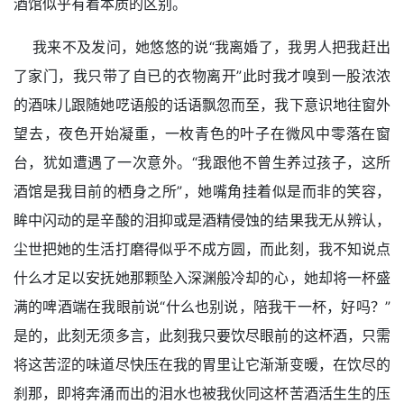
酒馆似乎有着本质的区别。
我来不及发问，她悠悠的说“我离婚了，我男人把我赶出
了家门，我只带了自已的衣物离开”此时我才嗅到一股浓浓
的酒味儿跟随她呓语般的话语飘忽而至，我下意识地往窗外
望去，夜色开始凝重，一枚青色的叶子在微风中零落在窗
台，犹如遭遇了一次意外。“我跟他不曾生养过孩子，这所
酒馆是我目前的栖身之所”，她嘴角挂着似是而非的笑容，
眸中闪动的是辛酸的泪抑或是酒精侵蚀的结果我无从辨认，
尘世把她的生活打磨得似乎不成方圆，而此刻，我不知说点
什么才足以安抚她那颗坠入深渊般冷却的心，她却将一杯盛
满的啤酒端在我眼前说“什么也别说，陪我干一杯，好吗？”
是的，此刻无须多言，此刻我只要饮尽眼前的这杯酒，只需
将这苦涩的味道尽快压在我的胃里让它渐渐变暖，在饮尽的
刹那，即将奔涌而出的泪水也被我伙同这杯苦酒活生生的压