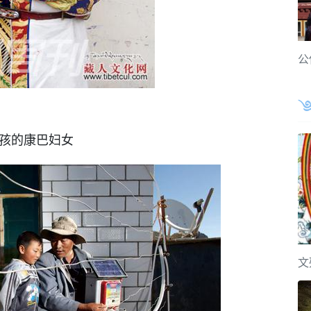
公
孩的康巴妇女
文