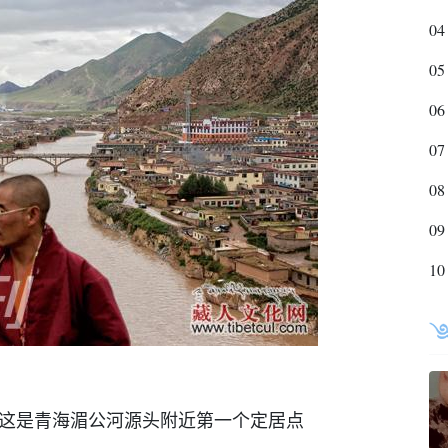
04
05
06
07
08
09
10
这是青海湄公河源头附近第一个定居点