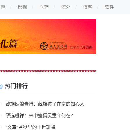
旅游
影视
医药
海外
博客
软件
热门排行
藏族姑娘青措：藏族孩子在京的知心人
掣选班禅：未中签俩灵童今何在？
“文革”监狱里的十世班禅