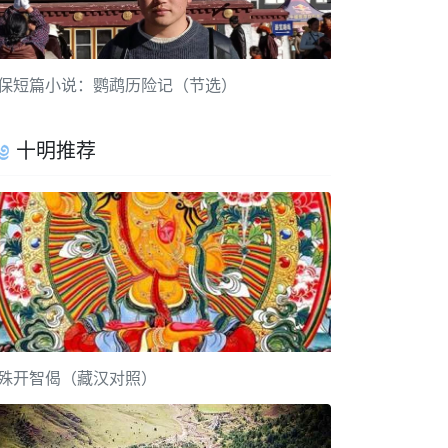
保短篇小说：鹦鹉历险记（节选）
十明推荐
殊开智偈（藏汉对照）