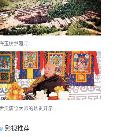
海玉树然雅寺
世贡唐仓大师的珍贵开示
影视推荐