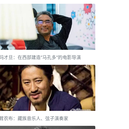
玛才旦：在西部建造“马孔多”的电影导演
茸农布：藏族音乐人、弦子演奏家