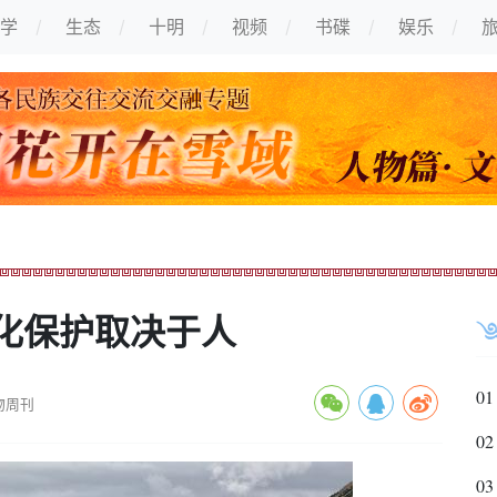
学
生态
十明
视频
书碟
娱乐
化保护取决于人
01
物周刊
02
03