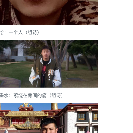
恰：一个人（组诗）
墨水：萦绕在骨间的痛（组诗）