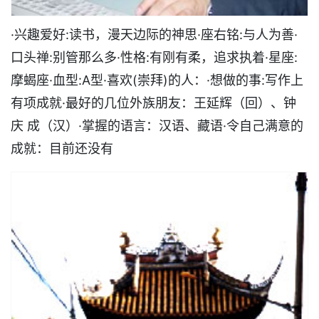
·兴趣爱好:读书，漫天边际的神思·座右铭:与人为善·
口头禅:别管那么多·性格:有刚有柔，追求执着·星座:
摩蝎座·血型:A型·喜欢(崇拜)的人：·想做的事:写作上
有项成就·最好的几位外族朋友：王延辉（回）、钟
庆 成（汉）·掌握的语言：汉语、藏语·令自己满意的
成就：目前还没有