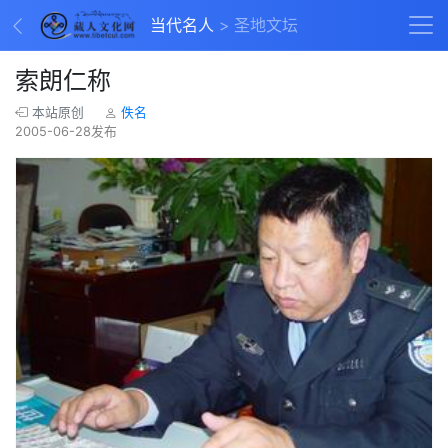
当代名人
圣地文坛
索朗仁称
本站原创
佚名
2005-06-28发布