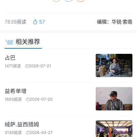
7839阅读
57
编辑：华锐·索南
相关推荐
占巴
1471阅读
2026-07-21
益希单增
1693阅读
2026-07-20
绒萨.益西措姆
3139阅读
2026-04-27