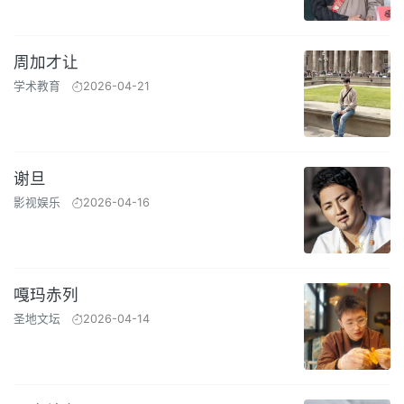
周加才让
学术教育
2026-04-21
谢旦
影视娱乐
2026-04-16
嘎玛赤列
圣地文坛
2026-04-14