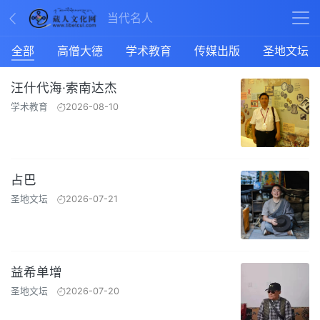
当代名人
全部
高僧大德
学术教育
传媒出版
圣地文坛
汪什代海·索南达杰
学术教育
2026-08-10
占巴
圣地文坛
2026-07-21
益希单增
圣地文坛
2026-07-20