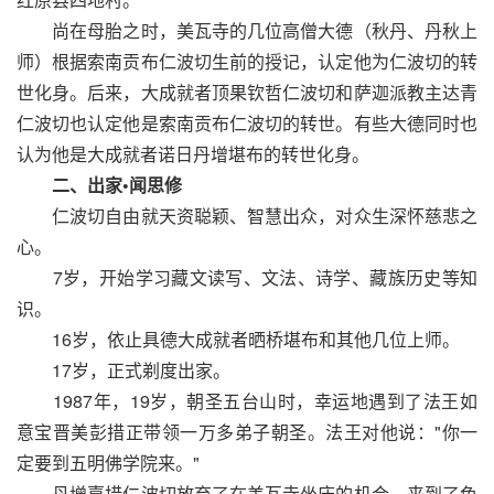
尚在母胎之时，美瓦寺的几位高僧大德（秋丹、丹秋上
师）根据索南贡布仁波切生前的授记，认定他为仁波切的转
世化身。后来，大成就者顶果钦哲仁波切和萨迦派教主达青
仁波切也认定他是索南贡布仁波切的转世。有些大德同时也
认为他是大成就者诺日丹增堪布的转世化身。
二、出家•闻思修
仁波切自由就天资聪颖、智慧出众，对众生深怀慈悲之
心。
7岁，开始学习藏文读写、文法、诗学、藏族历史等知
识。
16岁，依止具德大成就者晒桥堪布和其他几位上师。
17岁，正式剃度出家。
1987年，19岁，朝圣五台山时，幸运地遇到了法王如
意宝晋美彭措正带领一万多弟子朝圣。法王对他说："你一
定要到五明佛学院来。"
丹增嘉措仁波切放弃了在美瓦寺坐床的机会，来到了色