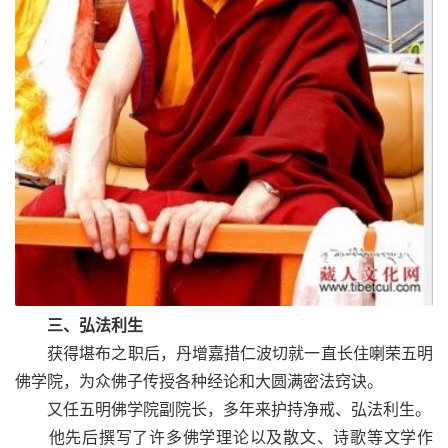
三、弘法利生
获得堪布之职后，丹增嘉措仁波切就一直长住喇荣五明
佛学院，为众佛子传授各种经论和大圆满密法窍诀。
又任五明佛学院副院长，多年来护持净戒、弘法利生。
他先后撰写了许多佛学理论以及散文、诗歌等文学作