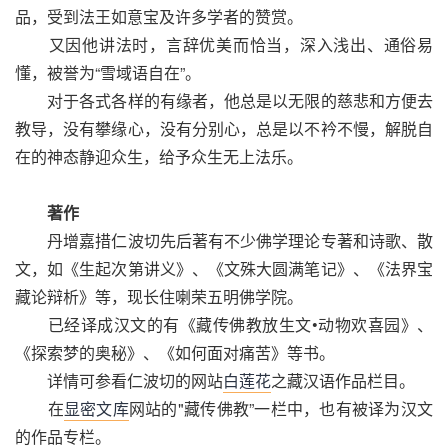
品，受到法王如意宝及许多学者的赞赏。
又因他讲法时，言辞优美而恰当，深入浅出、通俗易
懂，被誉为“雪域语自在”。
对于各式各样的有缘者，他总是以无限的慈悲和方便去
教导，没有攀缘心，没有分别心，总是以不衿不慢，解脱自
在的神态静迎众生，给予众生无上法乐。
著作
丹增嘉措仁波切先后著有不少佛学理论专著和诗歌、散
文，如《生起次第讲义》、《文殊大圆满笔记》、《法界宝
藏论辩析》等，现长住喇荣五明佛学院。
已经译成汉文的有《藏传佛教放生文•动物欢喜园》、
《探索梦的奥秘》、《如何面对痛苦》等书。
详情可参看仁波切的网站
白莲花
之藏汉语作品栏目。
在
显密文库
网站的"藏传佛教”一栏中，也有被译为汉文
的作品专栏。