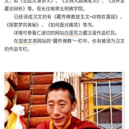
文，如《生起次第讲义》、《文殊大圆满笔记》、《法界宝
藏论辩析》等，现长住喇荣五明佛学院。
已经译成汉文的有《藏传佛教放生文•动物欢喜园》、
《探索梦的奥秘》、《如何面对痛苦》等书。
详情可参看仁波切的网站
白莲花
之藏汉语作品栏目。
在
显密文库
网站的"藏传佛教”一栏中，也有被译为汉文
的作品专栏。