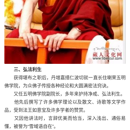
三、弘法利生
获得堪布之职后，丹增嘉措仁波切就一直长住喇荣五明
佛学院，为众佛子传授各种经论和大圆满密法窍诀。
又任五明佛学院副院长，多年来护持净戒、弘法利生。
他先后撰写了许多佛学理论以及散文、诗歌等文学作
品，受到法王如意宝及许多学者的赞赏。
又因他讲法时，言辞优美而恰当，深入浅出、通俗易
懂，被誉为“雪域语自在”。