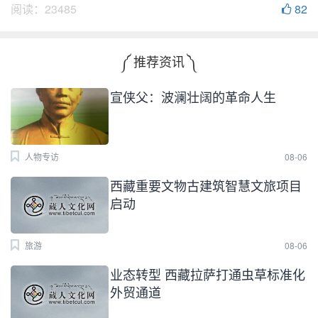
阅读：
23485
82
༼ 推荐资讯 ༽
宣侠父：波澜壮阔的革命人生
人物专访
08-06
西藏重要文物古建筑智慧文旅项目
启动
旅游
08-06
业态转型 西藏拉萨打通虫草标准化
外贸通道