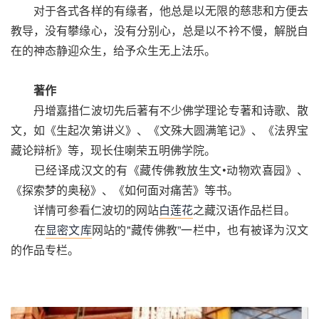
对于各式各样的有缘者，他总是以无限的慈悲和方便去
教导，没有攀缘心，没有分别心，总是以不衿不慢，解脱自
在的神态静迎众生，给予众生无上法乐。
著作
丹增嘉措仁波切先后著有不少佛学理论专著和诗歌、散
文，如《生起次第讲义》、《文殊大圆满笔记》、《法界宝
藏论辩析》等，现长住喇荣五明佛学院。
已经译成汉文的有《藏传佛教放生文•动物欢喜园》、
《探索梦的奥秘》、《如何面对痛苦》等书。
详情可参看仁波切的网站
白莲花
之藏汉语作品栏目。
在
显密文库
网站的"藏传佛教”一栏中，也有被译为汉文
的作品专栏。