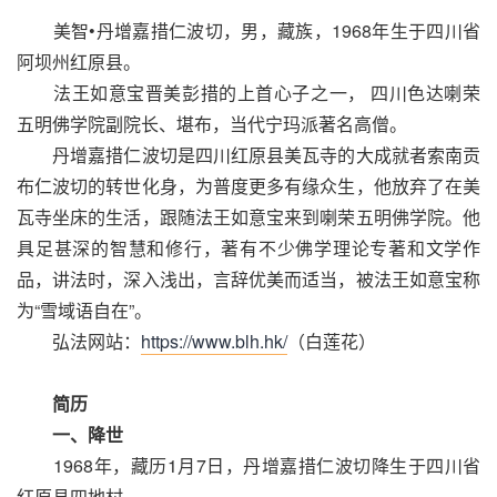
美智•丹增嘉措仁波切，男，藏族，1968年生于四川省
阿坝州红原县。
法王如意宝晋美彭措的上首心子之一， 四川色达喇荣
五明佛学院副院长、堪布，当代宁玛派著名高僧。
丹增嘉措仁波切是四川红原县美瓦寺的大成就者索南贡
布仁波切的转世化身，为普度更多有缘众生，他放弃了在美
瓦寺坐床的生活，跟随法王如意宝来到喇荣五明佛学院。他
具足甚深的智慧和修行，著有不少佛学理论专著和文学作
品，讲法时，深入浅出，言辞优美而适当，被法王如意宝称
为“雪域语自在”。
弘法网站：
https://www.blh.hk/
（白莲花）
简历
一、降世
1968年，藏历1月7日，丹增嘉措仁波切降生于四川省
红原县四地村。