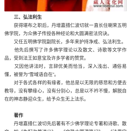
三、弘法利生
获得堪布之职后，丹增嘉措仁波切就一直长住喇荣五明
佛学院，为众佛子传授各种经论和大圆满密法窍诀。
又任五明佛学院副院长，多年来护持净戒、弘法利生。
他先后撰写了许多佛学理论以及散文、诗歌等文学作
品，受到法王如意宝及许多学者的赞赏。
又因他讲法时，言辞优美而恰当，深入浅出、通俗易
懂，被誉为“雪域语自在”。
对于各式各样的有缘者，他总是以无限的慈悲和方便去
教导，没有攀缘心，没有分别心，总是以不衿不慢，解脱自
在的神态静迎众生，给予众生无上法乐。
著作
丹增嘉措仁波切先后著有不少佛学理论专著和诗歌、散