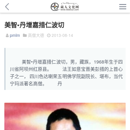
美智•丹增嘉措仁波切
pmlm
高僧大德
2013-08-14
美智•丹增嘉措仁波切，男，藏族，1968年生于四
川省阿坝州红原县。 法王如意宝晋美彭措的上首心
子之一， 四川色达喇荣五明佛学院副院长、堪布，当代
宁玛派著名高僧。 丹