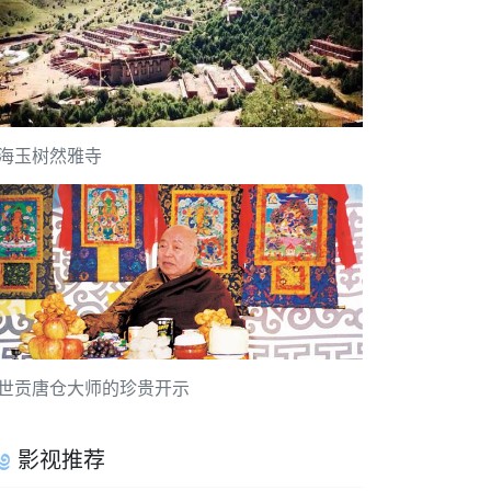
海玉树然雅寺
世贡唐仓大师的珍贵开示
影视推荐