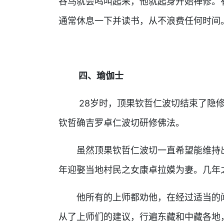
谷鸟就会鸣叫起来，他就起身开始禅修。
通常休息一下并读书，从不浪费任何时间
四、瑜伽士
28岁时，顶果钦哲仁波切结束了隐修
钦哲确吉罗卓仁波切研修佛法。
虽然顶果钦哲仁波切一直希望能维持出家
年迎娶当地村民之女康卓拉嫫为妻。几年
他所有的上师都劝他，在经过适当的闻
从了上师们的建议，行遍东藏和中藏各地