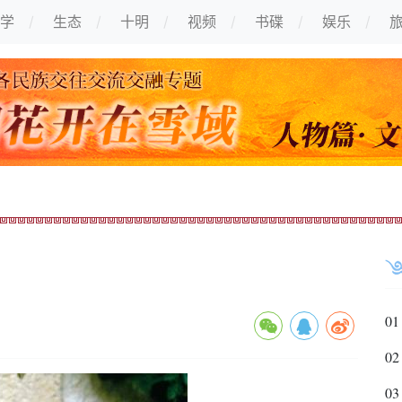
学
生态
十明
视频
书碟
娱乐
01
02
03