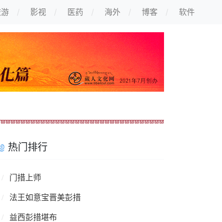
旅游
影视
医药
海外
博客
软件
热门排行
门措上师
法王如意宝晋美彭措
益西彭措堪布