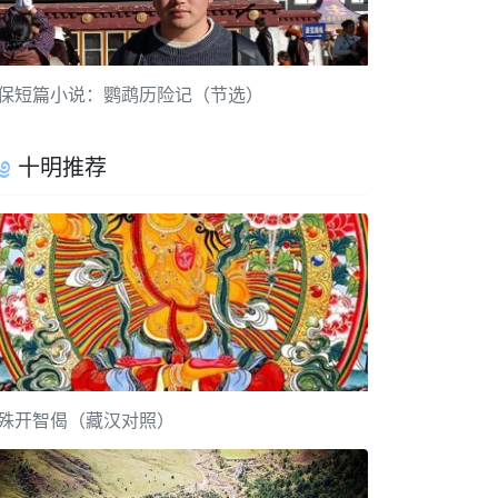
保短篇小说：鹦鹉历险记（节选）
十明推荐
殊开智偈（藏汉对照）