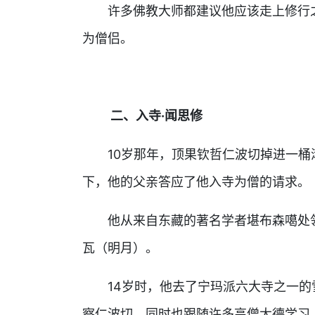
许多佛教大师都建议他应该走上修行之
为僧侣。
二、入寺·闻思修
10岁那年，顶果钦哲仁波切掉进一桶
下，他的父亲答应了他入寺为僧的请求。
他从来自东藏的著名学者堪布森噶处领
瓦（明月）。
14岁时，他去了宁玛派六大寺之一的
察仁波切，同时也跟随许多高僧大德学习