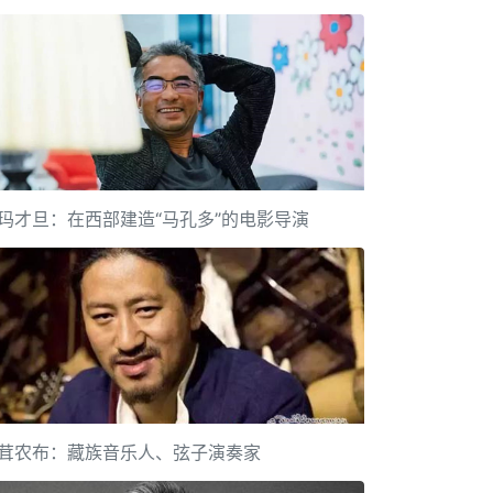
玛才旦：在西部建造“马孔多”的电影导演
茸农布：藏族音乐人、弦子演奏家