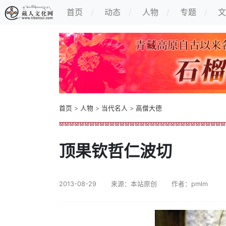
首页
动态
人物
专题
文
首页
>
人物
>
当代名人
>
高僧大德
顶果钦哲仁波切
2013-08-29
来源：本站原创
作者：pmlm