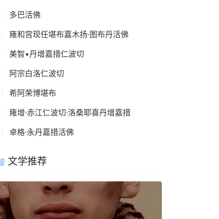
多巴活佛
雍和宫现任堪布嘉木扬·图布丹活佛
美智•丹增嘉措仁波切
阿宗白洛仁波切
希阿荣博堪布
雍增·赤江仁波切·洛桑耶喜丹增嘉措
卓格·永丹嘉措活佛
文学推荐