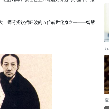
大上师蒋扬钦哲旺波的五位转世化身之一——智慧
万
格