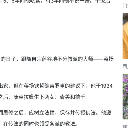
有5、6年间他吃素，有3年间他不说一语。午饭后
门
。
的日子，跟随自宗萨谷地不分教派的大师——蒋扬
西
，但在蒋扬钦哲确吉罗卓的建议下，他于1934
之后，康卓拉嫫生下两女：奇美和德千。
思修之后，应树立法幢，保存并传授佛法。他遵
，在传法的同时也领受各派的教法。
仰