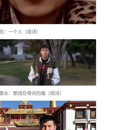
恰：一个人（组诗）
墨水：萦绕在骨间的痛（组诗）