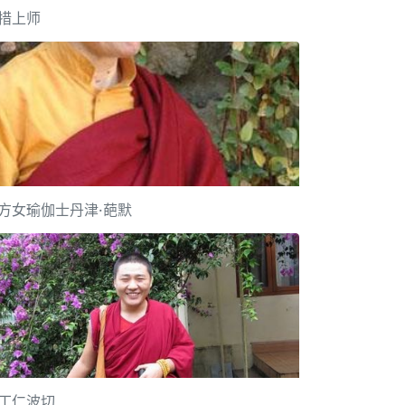
措上师
方女瑜伽士丹津·葩默
丁仁波切