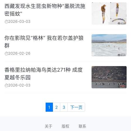
西藏发现水生昆虫新物种“墨脱流施
密摇蚊”
2026-03-03
你在影院见“格林” 我在若尔盖护狼
群
2026-02-26
香格里拉纳帕海鸟类达271种 成度
夏越冬乐园
2026-02-03
1
2
3
下一页
关于
版权
联系