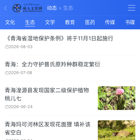
动态
生态
文化
生态
文学
教育
医药
传媒
书碟
《青海省湿地保护条例》将于11月1日起施行
2026-08-03
青海：全力守护普氏原羚种群稳定繁衍
2026-07-08
青海湟源县发现国家二级保护植物
桃儿七
2026-06-24
青海玛可河林区发现花面狸 填补该
省空白